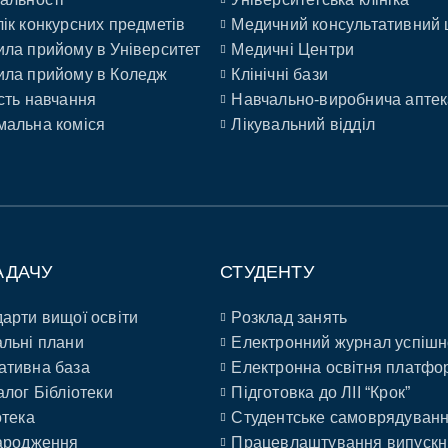
ік конкурсних предметів
Медичний консультативний 
ла прийому в Університет
Медичні Центри
ла прийому в Коледж
Клінічні бази
сть навчання
Навчально-виробнича аптек
альна коміся
Лікувальний відділ
АДАЧУ
СТУДЕНТУ
арти вищої освіти
Розклад занять
льні плани
Електронний журнал успішн
ативна база
Електронна освітня платфо
алог Бібліотеки
Підготовка до ЛІІ “Крок”
отека
Студентське самоврядуван
ародження
Працевлаштування випускн