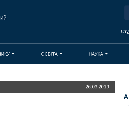
ний
Сту
НИКУ
ОСВІТА
НАУКА
26.03.2019
А