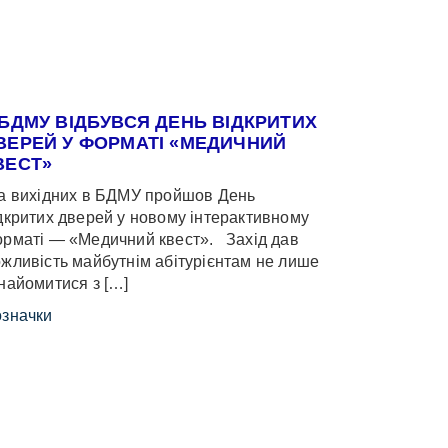
 БДМУ ВІДБУВСЯ ДЕНЬ ВІДКРИТИХ
ВЕРЕЙ У ФОРМАТІ «МЕДИЧНИЙ
ВЕСТ»
 вихідних в БДМУ пройшов День
дкритих дверей у новому інтерактивному
рматі — «Медичний квест». Захід дав
жливість майбутнім абітурієнтам не лише
найомитися з […]
значки