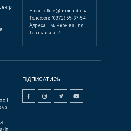
центр
Email:
office@bsmu.edu.ua
Телефон:
(0372) 55-37-54
Адреса: : м. Чернівці, пл.
а
Театральна, 2
ПІДПИСАТИСЬ
ості
рма
ня
иків