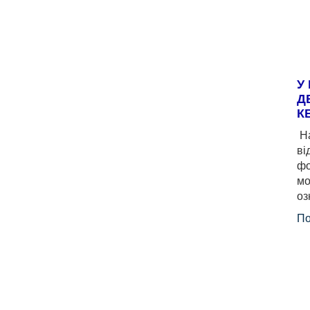
У
Д
К
На
ві
фо
мо
оз
По