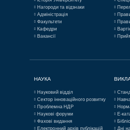
Нагороди та відзнаки
Перел
Адміністрація
Прави
Факультети
Прави
Кафедри
Варті
Вакансії
Прийм
НАУКА
ВИКЛ
Науковий відділ
Станд
Сектор інноваційного розвитку
Навча
Проблемна НДР
Норм
Наукові форуми
E-кат
Фахові видання
Біблі
Електронний архів публікацій
Дні н