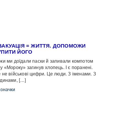
ВАКУАЦІЯ = ЖИТТЯ. ДОПОМОЖИ
УПИТИ ЙОГО
ки ми доїдали паски й запивали компотом
у «Мороку» загинув хлопець. І є поранені.
 не військові цифри. Це люди. З іменами. З
динами, […]
значки