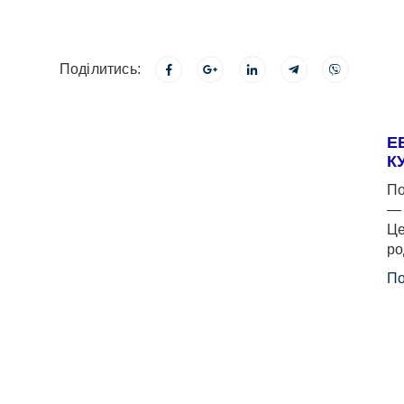
Поділитись:
Е
К
По
— 
Це
ро
По