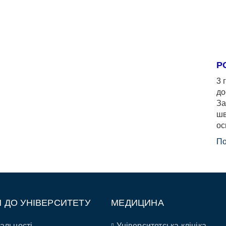
Р
3 
до
За
шв
ос
По
П ДО УНІВЕРСИТЕТУ
МЕДИЦИНА
альності
Університетська клініка