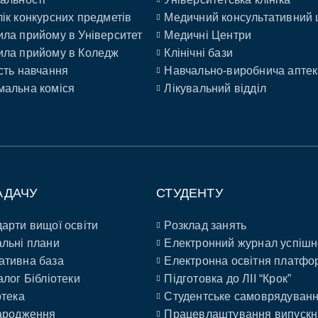
ік конкурсних предметів
Медичний консультативний 
ла прийому в Університет
Медичні Центри
ла прийому в Коледж
Клінічні бази
сть навчання
Навчально-виробнича аптек
альна коміся
Лікувальний відділ
АДАЧУ
СТУДЕНТУ
арти вищої освіти
Розклад занять
льні плани
Електронний журнал успішн
ативна база
Електронна освітня платфо
алог Бібліотеки
Підготовка до ЛІІ “Крок”
отека
Студентське самоврядуван
ародження
Працевлаштування випускн