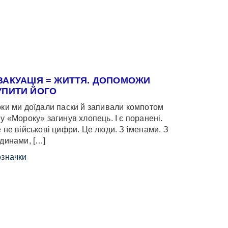
ВАКУАЦІЯ = ЖИТТЯ. ДОПОМОЖИ
УПИТИ ЙОГО
ки ми доїдали паски й запивали компотом
у «Мороку» загинув хлопець. І є поранені.
 не військові цифри. Це люди. З іменами. З
динами, […]
значки