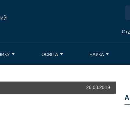
ний
Сту
НИКУ
ОСВІТА
НАУКА
26.03.2019
А