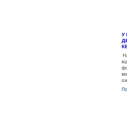
У
Д
К
На
ві
фо
мо
оз
По