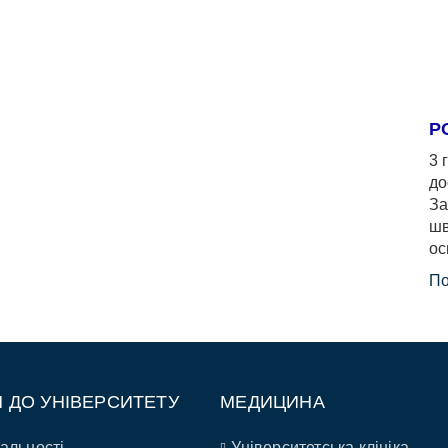
Р
3 
до
За
шв
ос
По
П ДО УНІВЕРСИТЕТУ
МЕДИЦИНА
альності
Університетська клініка