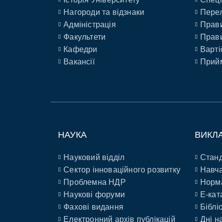
Нагороди та відзнаки
Перел
Адміністрація
Прави
Факультети
Прави
Кафедри
Варті
Вакансії
Прийм
НАУКА
ВИКЛ
Науковий відділ
Станд
Сектор інноваційного розвитку
Навча
Проблемна НДР
Норм
Наукові форуми
E-кат
Фахові видання
Біблі
Електронний архів публікацій
Дні н