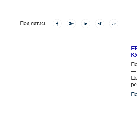
Поділитись:
Е
К
По
— 
Це
ро
По