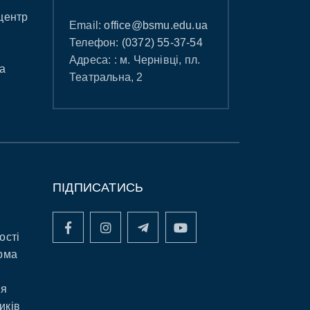
центр
Email:
office@bsmu.edu.ua
Телефон:
(0372) 55-37-54
Адреса: : м. Чернівці, пл.
а
Театральна, 2
ПІДПИСАТИСЬ
ості
рма
ня
иків