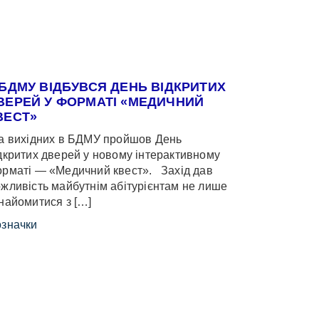
 БДМУ ВІДБУВСЯ ДЕНЬ ВІДКРИТИХ
ВЕРЕЙ У ФОРМАТІ «МЕДИЧНИЙ
ВЕСТ»
 вихідних в БДМУ пройшов День
дкритих дверей у новому інтерактивному
рматі — «Медичний квест». Захід дав
жливість майбутнім абітурієнтам не лише
найомитися з […]
значки