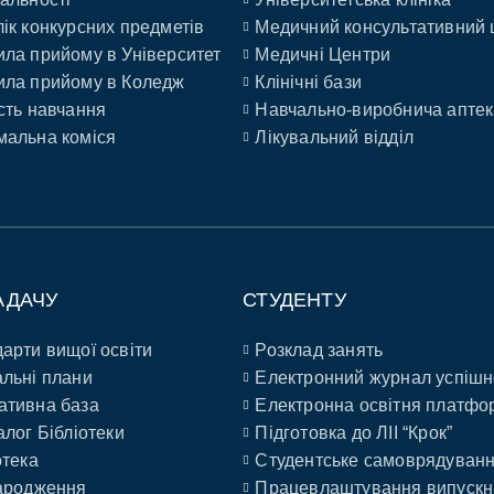
ік конкурсних предметів
Медичний консультативний 
ла прийому в Університет
Медичні Центри
ла прийому в Коледж
Клінічні бази
сть навчання
Навчально-виробнича аптек
альна коміся
Лікувальний відділ
АДАЧУ
СТУДЕНТУ
арти вищої освіти
Розклад занять
льні плани
Електронний журнал успішн
ативна база
Електронна освітня платфо
алог Бібліотеки
Підготовка до ЛІІ “Крок”
отека
Студентське самоврядуван
ародження
Працевлаштування випускн