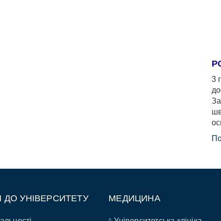
Р
3 
до
За
шв
ос
По
П ДО УНІВЕРСИТЕТУ
МЕДИЦИНА
альності
Університетська клініка