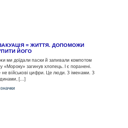
ВАКУАЦІЯ = ЖИТТЯ. ДОПОМОЖИ
УПИТИ ЙОГО
ки ми доїдали паски й запивали компотом
у «Мороку» загинув хлопець. І є поранені.
 не військові цифри. Це люди. З іменами. З
динами, […]
значки