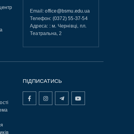
центр
Email:
office@bsmu.edu.ua
Телефон:
(0372) 55-37-54
Адреса: : м. Чернівці, пл.
а
Театральна, 2
ПІДПИСАТИСЬ
ості
рма
ня
иків