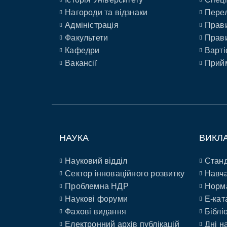
Нагороди та відзнаки
Перел
Адміністрація
Прави
Факультети
Прави
Кафедри
Варті
Вакансії
Прийм
НАУКА
ВИКЛ
Науковий відділ
Станд
Сектор інноваційного розвитку
Навча
Проблемна НДР
Норм
Наукові форуми
E-кат
Фахові видання
Біблі
Електронний архів публікацій
Дні н