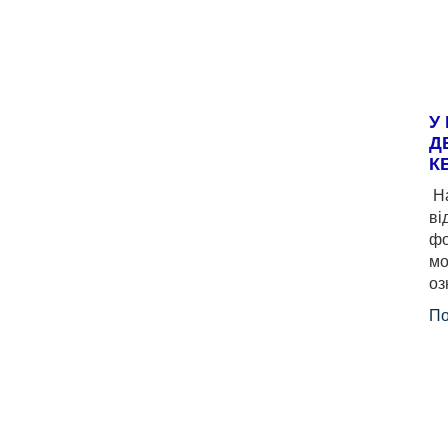
У
Д
К
На
ві
фо
мо
оз
По