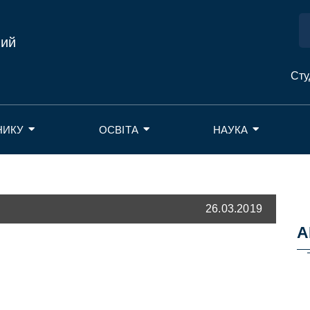
ний
Сту
НИКУ
ОСВІТА
НАУКА
26.03.2019
А