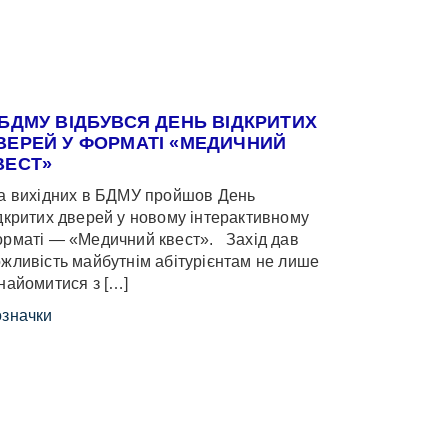
 БДМУ ВІДБУВСЯ ДЕНЬ ВІДКРИТИХ
ВЕРЕЙ У ФОРМАТІ «МЕДИЧНИЙ
ВЕСТ»
 вихідних в БДМУ пройшов День
дкритих дверей у новому інтерактивному
рматі — «Медичний квест». Захід дав
жливість майбутнім абітурієнтам не лише
найомитися з […]
значки