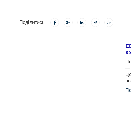
Поділитись:
Е
К
По
— 
Це
ро
По