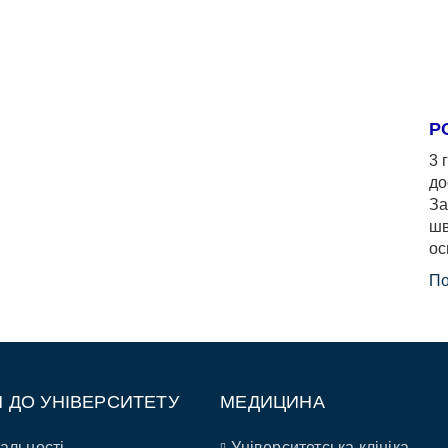
Р
3 
до
За
шв
ос
По
П ДО УНІВЕРСИТЕТУ
МЕДИЦИНА
альності
Університетська клініка