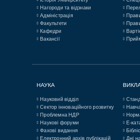
Нагороди та відзнаки
Перел
Адміністрація
Прави
Факультети
Прави
Кафедри
Варті
Вакансії
Прийм
НАУКА
ВИКЛ
Науковий відділ
Станд
Сектор інноваційного розвитку
Навча
Проблемна НДР
Норм
Наукові форуми
E-кат
Фахові видання
Біблі
Електронний архів публікацій
Дні н