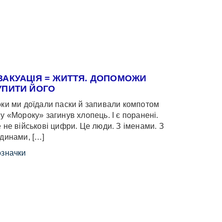
ВАКУАЦІЯ = ЖИТТЯ. ДОПОМОЖИ
УПИТИ ЙОГО
ки ми доїдали паски й запивали компотом
у «Мороку» загинув хлопець. І є поранені.
 не військові цифри. Це люди. З іменами. З
динами, […]
значки