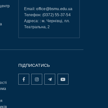
центр
Email:
office@bsmu.edu.ua
Телефон:
(0372) 55-37-54
Адреса: : м. Чернівці, пл.
а
Театральна, 2
ПІДПИСАТИСЬ
ості
рма
ня
иків