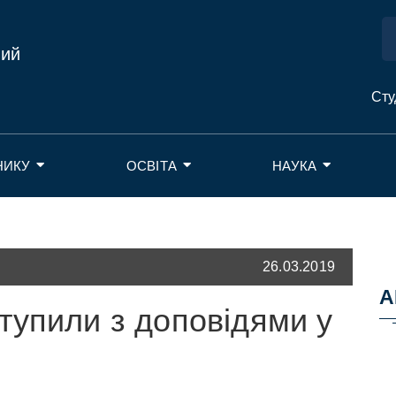
ний
Сту
НИКУ
ОСВІТА
НАУКА
26.03.2019
А
тупили з доповідями у