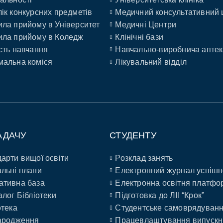
ік конкурсних предметів
Медичний консультативний 
ла прийому в Університет
Медичні Центри
ла прийому в Коледж
Клінічні бази
сть навчання
Навчально-виробнича аптек
альна коміся
Лікувальний відділ
АДАЧУ
СТУДЕНТУ
арти вищої освіти
Розклад занять
льні плани
Електронний журнал успішн
ативна база
Електронна освітня платфо
алог Бібліотеки
Підготовка до ЛІІ “Крок”
отека
Студентське самоврядуван
ародження
Працевлаштування випускн