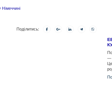
Поділитись:
Е
К
По
— 
Це
ро
По