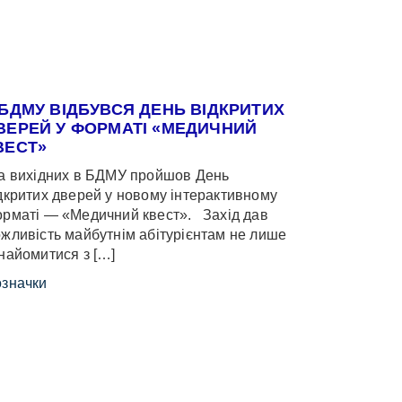
 БДМУ ВІДБУВСЯ ДЕНЬ ВІДКРИТИХ
ВЕРЕЙ У ФОРМАТІ «МЕДИЧНИЙ
ВЕСТ»
 вихідних в БДМУ пройшов День
дкритих дверей у новому інтерактивному
рматі — «Медичний квест». Захід дав
жливість майбутнім абітурієнтам не лише
найомитися з […]
значки