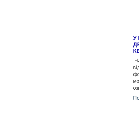
У
Д
К
На
ві
фо
мо
оз
По