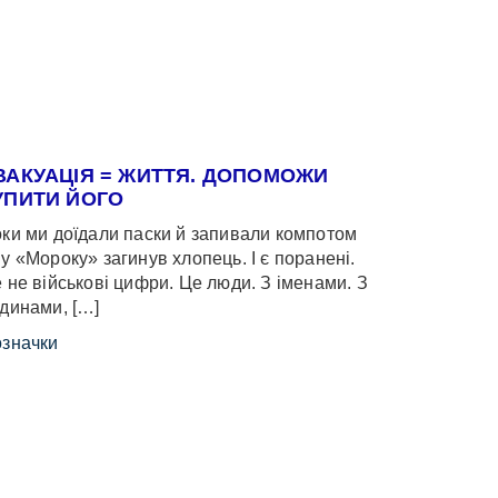
ВАКУАЦІЯ = ЖИТТЯ. ДОПОМОЖИ
УПИТИ ЙОГО
ки ми доїдали паски й запивали компотом
у «Мороку» загинув хлопець. І є поранені.
 не військові цифри. Це люди. З іменами. З
динами, […]
значки