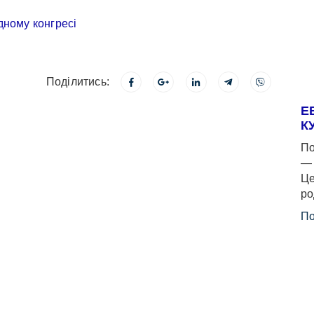
Поділитись:
Е
К
По
— 
Це
ро
По