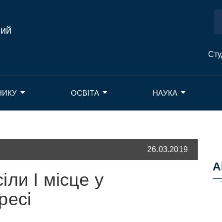
ний
Сту
НИКУ
ОСВІТА
НАУКА
26.03.2019
А
ли I місце у
ресі