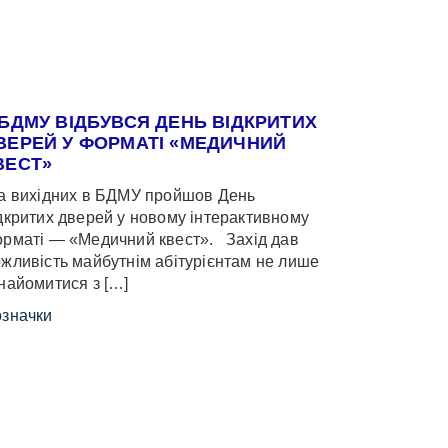
 БДМУ ВІДБУВСЯ ДЕНЬ ВІДКРИТИХ
ВЕРЕЙ У ФОРМАТІ «МЕДИЧНИЙ
ВЕСТ»
 вихідних в БДМУ пройшов День
дкритих дверей у новому інтерактивному
рматі — «Медичний квест». Захід дав
жливість майбутнім абітурієнтам не лише
найомитися з […]
значки