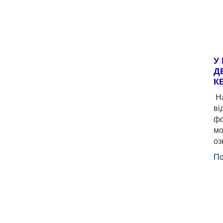
У
Д
К
На
ві
фо
мо
оз
По