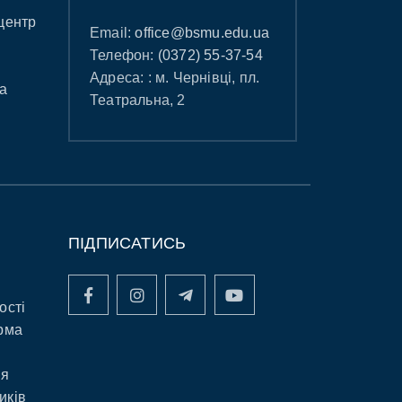
центр
Email:
office@bsmu.edu.ua
Телефон:
(0372) 55-37-54
Адреса: : м. Чернівці, пл.
а
Театральна, 2
ПІДПИСАТИСЬ
ості
рма
ня
иків