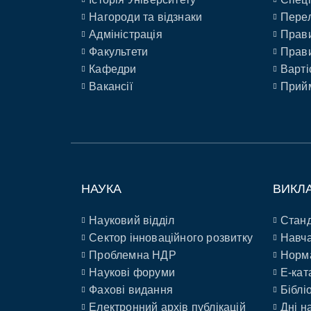
Нагороди та відзнаки
Перел
Адміністрація
Прави
Факультети
Прави
Кафедри
Варті
Вакансії
Прийм
НАУКА
ВИКЛ
Науковий відділ
Станд
Сектор інноваційного розвитку
Навча
Проблемна НДР
Норм
Наукові форуми
E-кат
Фахові видання
Біблі
Електронний архів публікацій
Дні н