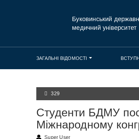
Буковинський держав
медичний університет
ЗАГАЛЬНІ ВІДОМОСТІ
ВСТУП
329
Студенти БДМУ посі
Міжнародному конг
Super User