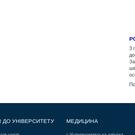
Р
3 
до
За
шв
ос
По
П ДО УНІВЕРСИТЕТУ
МЕДИЦИНА
альності
Університетська клініка