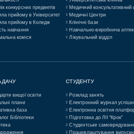
ік конкурсних предметів
Медичний консультативний 
ла прийому в Університет
Медичні Центри
ла прийому в Коледж
Клінічні бази
сть навчання
Навчально-виробнича аптек
альна коміся
Лікувальний відділ
АДАЧУ
СТУДЕНТУ
арти вищої освіти
Розклад занять
льні плани
Електронний журнал успішн
ативна база
Електронна освітня платфо
алог Бібліотеки
Підготовка до ЛІІ “Крок”
отека
Студентське самоврядуван
ародження
Працевлаштування випускн