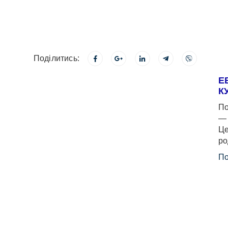
Поділитись:
Е
К
По
— 
Це
ро
По