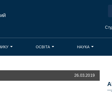
ний
Сту
НИКУ
ОСВІТА
НАУКА
26.03.2019
А