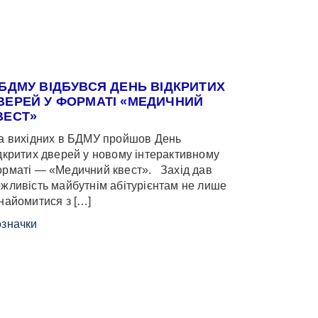
 БДМУ ВІДБУВСЯ ДЕНЬ ВІДКРИТИХ
ВЕРЕЙ У ФОРМАТІ «МЕДИЧНИЙ
ВЕСТ»
 вихідних в БДМУ пройшов День
дкритих дверей у новому інтерактивному
рматі — «Медичний квест». Захід дав
жливість майбутнім абітурієнтам не лише
найомитися з […]
значки