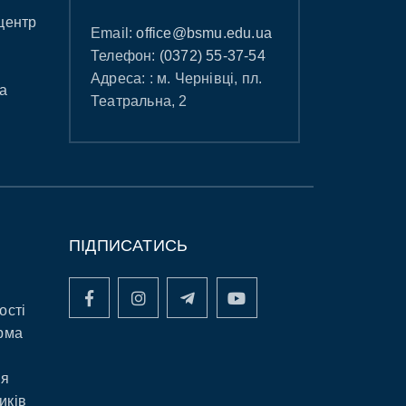
центр
Email:
office@bsmu.edu.ua
Телефон:
(0372) 55-37-54
Адреса: : м. Чернівці, пл.
а
Театральна, 2
ПІДПИСАТИСЬ
ості
рма
ня
иків