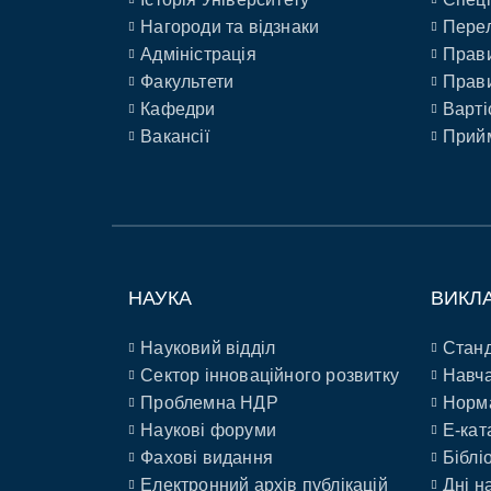
Нагороди та відзнаки
Перел
Адміністрація
Прави
Факультети
Прави
Кафедри
Варті
Вакансії
Прийм
НАУКА
ВИКЛ
Науковий відділ
Станд
Сектор інноваційного розвитку
Навча
Проблемна НДР
Норм
Наукові форуми
E-кат
Фахові видання
Біблі
Електронний архів публікацій
Дні н