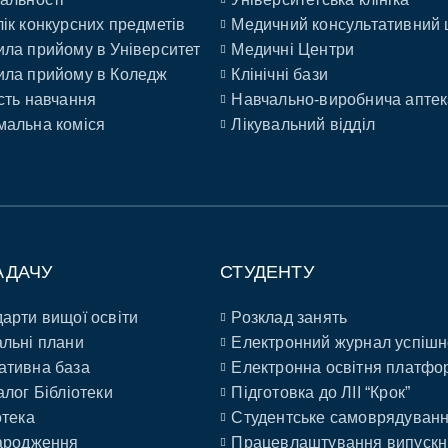
ік конкурсних предметів
Медичний консультативний 
ла прийому в Університет
Медичні Центри
ла прийому в Коледж
Клінічні бази
сть навчання
Навчально-виробнича аптек
альна коміся
Лікувальний відділ
АДАЧУ
СТУДЕНТУ
арти вищої освіти
Розклад занять
льні плани
Електронний журнал успішн
ативна база
Електронна освітня платфо
алог Бібліотеки
Підготовка до ЛІІ “Крок”
отека
Студентське самоврядуван
ародження
Працевлаштування випускн