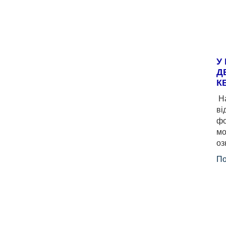
У
Д
К
На
ві
фо
мо
оз
По