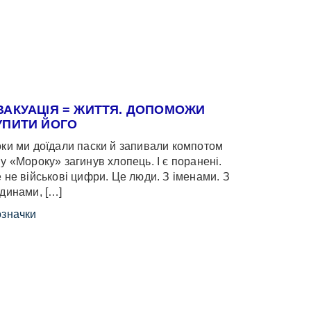
ВАКУАЦІЯ = ЖИТТЯ. ДОПОМОЖИ
УПИТИ ЙОГО
ки ми доїдали паски й запивали компотом
у «Мороку» загинув хлопець. І є поранені.
 не військові цифри. Це люди. З іменами. З
динами, […]
значки