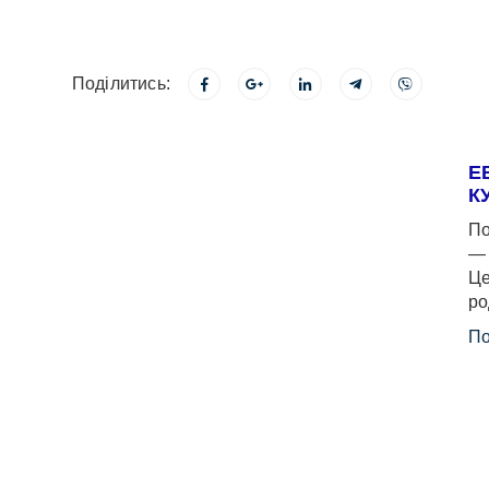
Поділитись:
Е
К
По
— 
Це
ро
По