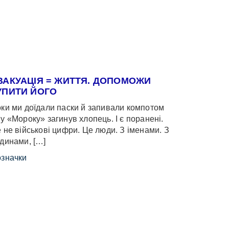
ВАКУАЦІЯ = ЖИТТЯ. ДОПОМОЖИ
УПИТИ ЙОГО
ки ми доїдали паски й запивали компотом
у «Мороку» загинув хлопець. І є поранені.
 не військові цифри. Це люди. З іменами. З
динами, […]
значки