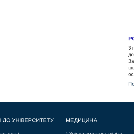
Р
3 
до
За
шв
ос
По
П ДО УНІВЕРСИТЕТУ
МЕДИЦИНА
альності
Університетська клініка