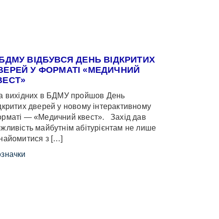
 БДМУ ВІДБУВСЯ ДЕНЬ ВІДКРИТИХ
ВЕРЕЙ У ФОРМАТІ «МЕДИЧНИЙ
ВЕСТ»
 вихідних в БДМУ пройшов День
дкритих дверей у новому інтерактивному
рматі — «Медичний квест». Захід дав
жливість майбутнім абітурієнтам не лише
найомитися з […]
значки