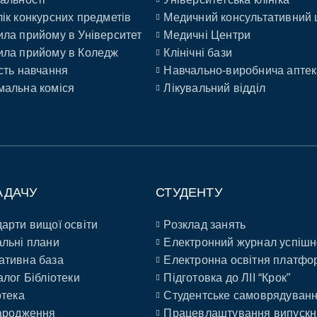
ік конкурсних предметів
Медичний консультативний 
ла прийому в Університет
Медичні Центри
ла прийому в Коледж
Клінічні бази
сть навчання
Навчально-виробнича аптек
альна коміся
Лікувальний відділ
АДАЧУ
СТУДЕНТУ
арти вищої освіти
Розклад занять
льні плани
Електронний журнал успішн
ативна база
Електронна освітня платфо
алог Бібліотеки
Підготовка до ЛІІ “Крок”
отека
Студентське самоврядуван
ародження
Працевлаштування випускн