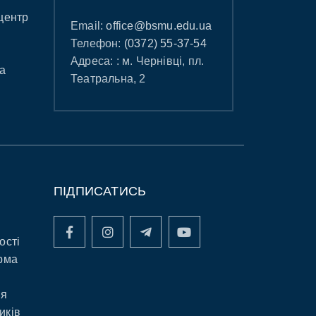
центр
Email:
office@bsmu.edu.ua
Телефон:
(0372) 55-37-54
Адреса: : м. Чернівці, пл.
а
Театральна, 2
ПІДПИСАТИСЬ
ості
рма
ня
иків