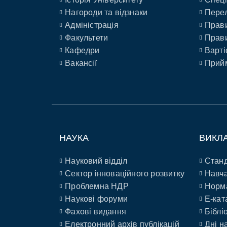
Нагороди та відзнаки
Перел
Адміністрація
Прави
Факультети
Прави
Кафедри
Варті
Вакансії
Прийм
НАУКА
ВИКЛ
Науковий відділ
Станд
Сектор інноваційного розвитку
Навча
Проблемна НДР
Норм
Наукові форуми
E-кат
Фахові видання
Біблі
Електронний архів публікацій
Дні н