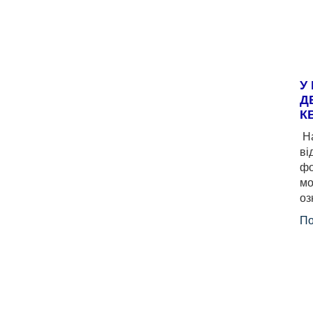
У
Д
К
На
ві
фо
мо
оз
По