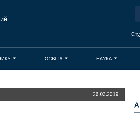
ний
Сту
НИКУ
ОСВІТА
НАУКА
26.03.2019
А