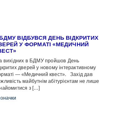
 БДМУ ВІДБУВСЯ ДЕНЬ ВІДКРИТИХ
ВЕРЕЙ У ФОРМАТІ «МЕДИЧНИЙ
ВЕСТ»
 вихідних в БДМУ пройшов День
дкритих дверей у новому інтерактивному
рматі — «Медичний квест». Захід дав
жливість майбутнім абітурієнтам не лише
найомитися з […]
значки