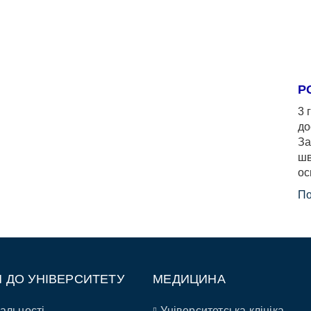
Р
3 
до
За
шв
ос
По
П ДО УНІВЕРСИТЕТУ
МЕДИЦИНА
альності
Університетська клініка