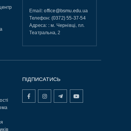
центр
Email:
office@bsmu.edu.ua
Телефон:
(0372) 55-37-54
Адреса: : м. Чернівці, пл.
а
Театральна, 2
ПІДПИСАТИСЬ
ості
рма
ня
иків