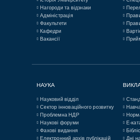
Нагороди та відзнаки
Перел
Адміністрація
Прави
Факультети
Прави
Кафедри
Варті
Вакансії
Прийм
НАУКА
ВИКЛ
Науковий відділ
Станд
Сектор інноваційного розвитку
Навча
Проблемна НДР
Норм
Наукові форуми
E-кат
Фахові видання
Біблі
Електронний архів публікацій
Дні н