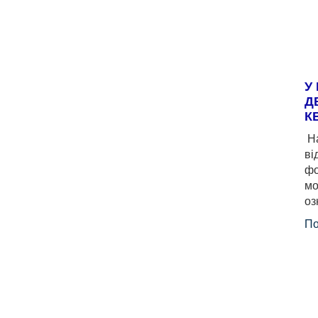
У
Д
К
На
ві
фо
мо
оз
По