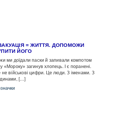
ВАКУАЦІЯ = ЖИТТЯ. ДОПОМОЖИ
УПИТИ ЙОГО
ки ми доїдали паски й запивали компотом
у «Мороку» загинув хлопець. І є поранені.
 не військові цифри. Це люди. З іменами. З
динами, […]
значки