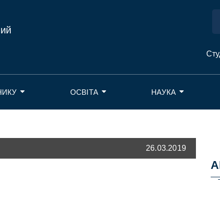
ний
Сту
НИКУ
ОСВІТА
НАУКА
26.03.2019
А