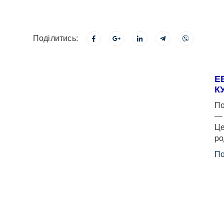
Поділитись:
Е
К
По
— 
Це
ро
По