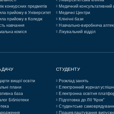
ік конкурсних предметів
Медичний консультативний 
ла прийому в Університет
Медичні Центри
ла прийому в Коледж
Клінічні бази
сть навчання
Навчально-виробнича аптек
альна коміся
Лікувальний відділ
АДАЧУ
СТУДЕНТУ
арти вищої освіти
Розклад занять
льні плани
Електронний журнал успішн
ативна база
Електронна освітня платфо
алог Бібліотеки
Підготовка до ЛІІ “Крок”
отека
Студентське самоврядуван
ародження
Працевлаштування випускн