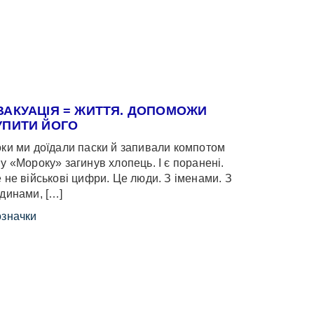
ВАКУАЦІЯ = ЖИТТЯ. ДОПОМОЖИ
УПИТИ ЙОГО
ки ми доїдали паски й запивали компотом
у «Мороку» загинув хлопець. І є поранені.
 не військові цифри. Це люди. З іменами. З
динами, […]
значки