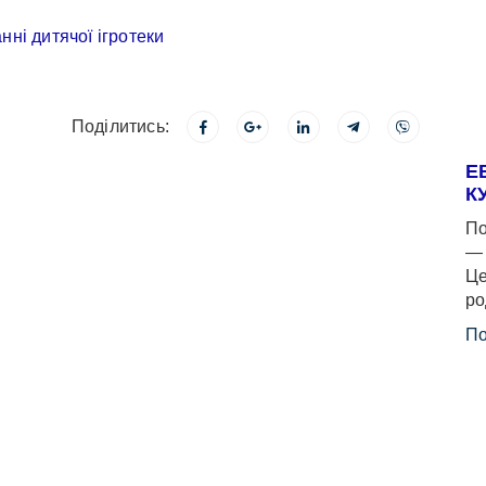
Поділитись:
Е
К
По
— 
Це
ро
По