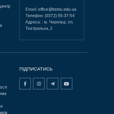
центр
Email:
office@bsmu.edu.ua
Телефон:
(0372) 55-37-54
Адреса: : м. Чернівці, пл.
а
Театральна, 2
ПІДПИСАТИСЬ
ості
рма
ня
иків