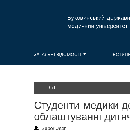
Буковинський держав
медичний університет
ЗАГАЛЬНІ ВІДОМОСТІ
ВСТУП
351
Студенти-медики д
облаштуванні дитяч
Super User