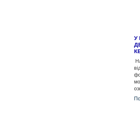
У
Д
К
На
ві
фо
мо
оз
По