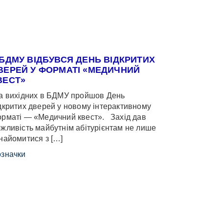
 БДМУ ВІДБУВСЯ ДЕНЬ ВІДКРИТИХ
ВЕРЕЙ У ФОРМАТІ «МЕДИЧНИЙ
ВЕСТ»
 вихідних в БДМУ пройшов День
дкритих дверей у новому інтерактивному
рматі — «Медичний квест». Захід дав
жливість майбутнім абітурієнтам не лише
найомитися з […]
значки