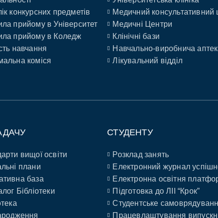
ік конкурсних предметів
Медичний консультативний 
ла прийому в Університет
Медичні Центри
ла прийому в Коледж
Клінічні бази
сть навчання
Навчально-виробнича аптек
альна коміся
Лікувальний відділ
АДАЧУ
СТУДЕНТУ
арти вищої освіти
Розклад занять
льні плани
Електронний журнал успішн
ативна база
Електронна освітня платфо
алог Бібліотеки
Підготовка до ЛІІ “Крок”
отека
Студентське самоврядуван
ародження
Працевлаштування випускн