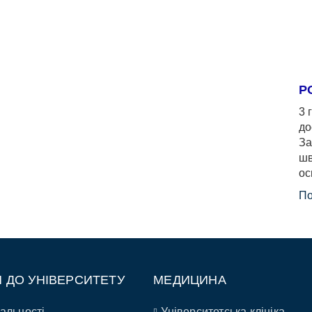
Р
3 
до
За
шв
ос
По
П ДО УНІВЕРСИТЕТУ
МЕДИЦИНА
альності
Університетська клініка