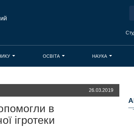
ний
Сту
НИКУ
ОСВІТА
НАУКА
26.03.2019
А
опомогли в
ої ігротеки