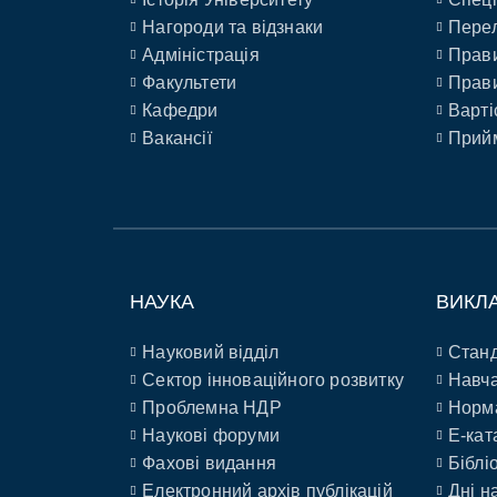
Нагороди та відзнаки
Перел
Адміністрація
Прави
Факультети
Прави
Кафедри
Варті
Вакансії
Прийм
НАУКА
ВИКЛ
Науковий відділ
Станд
Сектор інноваційного розвитку
Навча
Проблемна НДР
Норм
Наукові форуми
E-кат
Фахові видання
Біблі
Електронний архів публікацій
Дні н