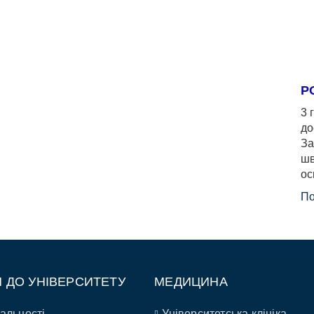
Р
3 
до
За
шв
ос
По
П ДО УНІВЕРСИТЕТУ
МЕДИЦИНА
альності
Університетська клініка