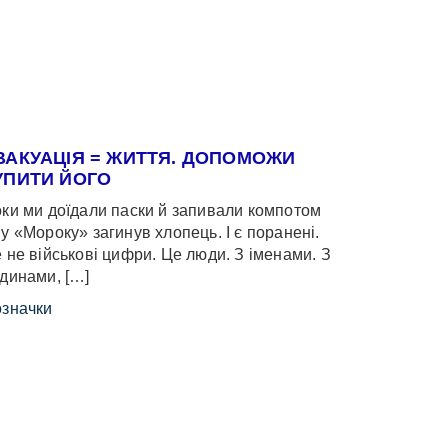
ВАКУАЦІЯ = ЖИТТЯ. ДОПОМОЖИ
УПИТИ ЙОГО
ки ми доїдали паски й запивали компотом
у «Мороку» загинув хлопець. І є поранені.
 не військові цифри. Це люди. З іменами. З
динами, […]
значки