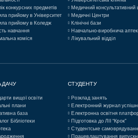
ік конкурсних предметів
Медичний консультативний 
ла прийому в Університет
Медичні Центри
ла прийому в Коледж
Клінічні бази
сть навчання
Навчально-виробнича аптек
альна коміся
Лікувальний відділ
АДАЧУ
СТУДЕНТУ
арти вищої освіти
Розклад занять
льні плани
Електронний журнал успішн
ативна база
Електронна освітня платфо
алог Бібліотеки
Підготовка до ЛІІ “Крок”
отека
Студентське самоврядуван
ародження
Працевлаштування випускн