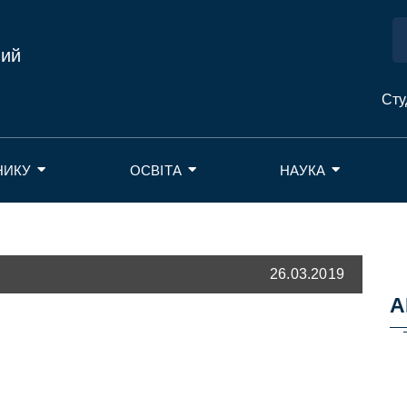
ний
Сту
НИКУ
ОСВІТА
НАУКА
26.03.2019
А