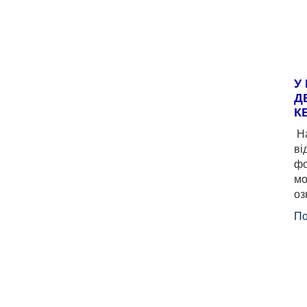
У
Д
К
На
ві
фо
мо
оз
По