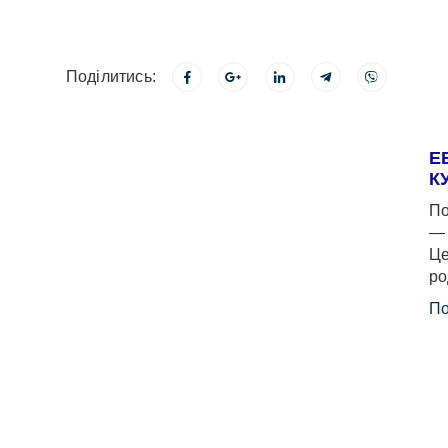
Поділитись:
Е
К
По
— 
Це
ро
По