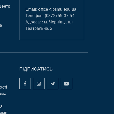
центр
Email:
office@bsmu.edu.ua
Телефон:
(0372) 55-37-54
Адреса: : м. Чернівці, пл.
а
Театральна, 2
ПІДПИСАТИСЬ
ості
рма
ня
иків