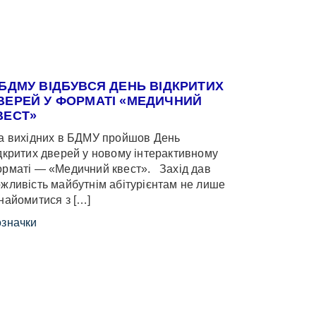
 БДМУ ВІДБУВСЯ ДЕНЬ ВІДКРИТИХ
ВЕРЕЙ У ФОРМАТІ «МЕДИЧНИЙ
ВЕСТ»
 вихідних в БДМУ пройшов День
дкритих дверей у новому інтерактивному
рматі — «Медичний квест». Захід дав
жливість майбутнім абітурієнтам не лише
найомитися з […]
значки