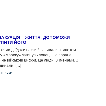
ВАКУАЦІЯ = ЖИТТЯ. ДОПОМОЖИ
УПИТИ ЙОГО
ки ми доїдали паски й запивали компотом
у «Мороку» загинув хлопець. І є поранені.
 не військові цифри. Це люди. З іменами. З
динами, […]
значки