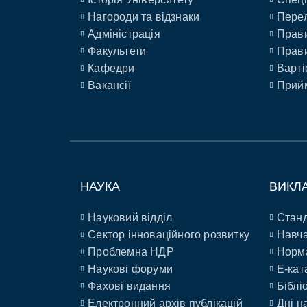
Нагороди та відзнаки
Перел
Адміністрація
Прави
Факультети
Прави
Кафедри
Варті
Вакансії
Прийм
НАУКА
ВИКЛ
Науковий відділ
Станд
Сектор інноваційного розвитку
Навча
Проблемна НДР
Норм
Наукові форуми
E-кат
Фахові видання
Біблі
Електронний архів публікацій
Дні н