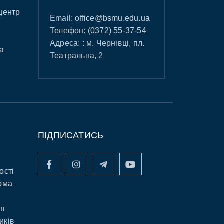
центр
Email:
office@bsmu.edu.ua
Телефон:
(0372) 55-37-54
Адреса: : м. Чернівці, пл.
а
Театральна, 2
ПІДПИСАТИСЬ
ості
рма
ня
иків