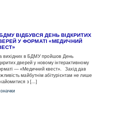
 БДМУ ВІДБУВСЯ ДЕНЬ ВІДКРИТИХ
ВЕРЕЙ У ФОРМАТІ «МЕДИЧНИЙ
ВЕСТ»
 вихідних в БДМУ пройшов День
дкритих дверей у новому інтерактивному
рматі — «Медичний квест». Захід дав
жливість майбутнім абітурієнтам не лише
найомитися з […]
значки