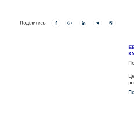
Поділитись:
Е
К
По
— 
Це
ро
По