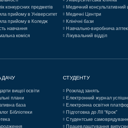
ік конкурсних предметів
Медичний консультативний 
ла прийому в Університет
Медичні Центри
ла прийому в Коледж
Клінічні бази
сть навчання
Навчально-виробнича аптек
альна коміся
Лікувальний відділ
АДАЧУ
СТУДЕНТУ
арти вищої освіти
Розклад занять
льні плани
Електронний журнал успішн
ативна база
Електронна освітня платфо
алог Бібліотеки
Підготовка до ЛІІ “Крок”
отека
Студентське самоврядуван
ародження
Працевлаштування випускн