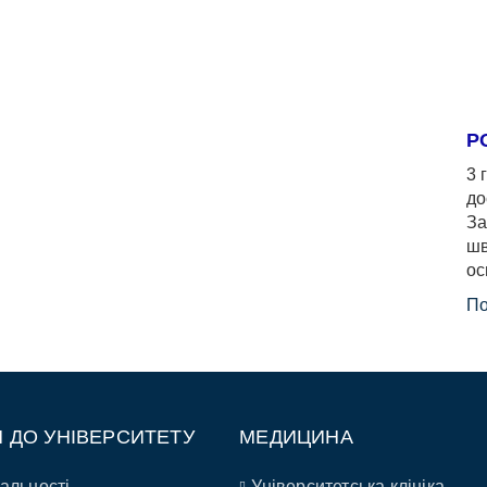
Р
3 
до
За
шв
ос
По
П ДО УНІВЕРСИТЕТУ
МЕДИЦИНА
альності
Університетська клініка