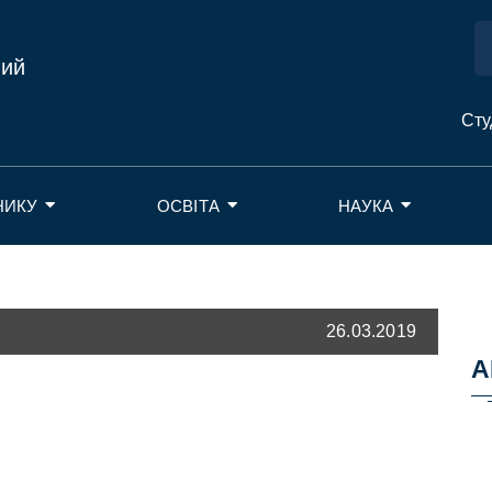
ний
Сту
НИКУ
ОСВІТА
НАУКА
26.03.2019
А