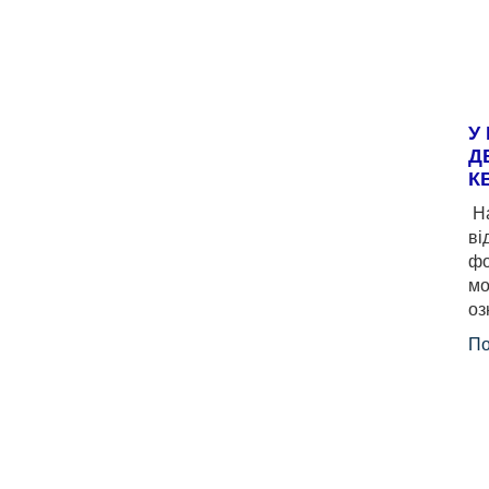
У
Д
К
На
ві
фо
мо
оз
По