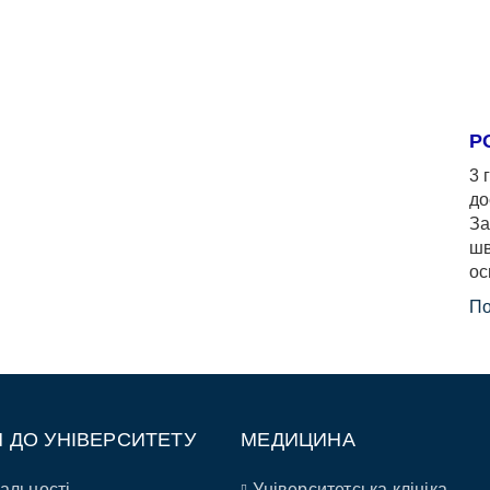
Р
3 
до
За
шв
ос
По
П ДО УНІВЕРСИТЕТУ
МЕДИЦИНА
альності
Університетська клініка