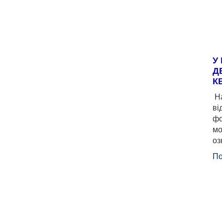
У
Д
К
На
ві
фо
мо
оз
По