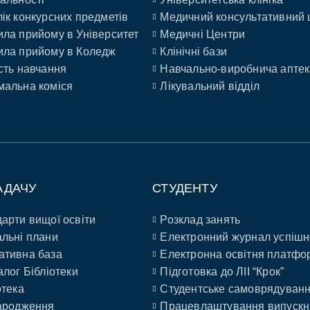
ік конкурсних предметів
Медичний консультативний 
ла прийому в Університет
Медичні Центри
ла прийому в Коледж
Клінічні бази
сть навчання
Навчально-виробнича аптек
альна коміся
Лікувальний відділ
АДАЧУ
СТУДЕНТУ
арти вищої освіти
Розклад занять
льні плани
Електронний журнал успішн
ативна база
Електронна освітня платфо
алог Бібліотеки
Підготовка до ЛІІ “Крок”
отека
Студентське самоврядуван
ародження
Працевлаштування випускн