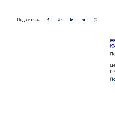
Поділитись:
Е
К
По
— 
Це
ро
По