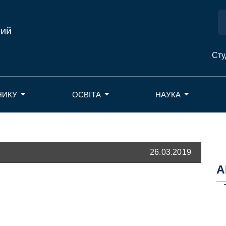
ний
Сту
НИКУ
ОСВІТА
НАУКА
26.03.2019
А