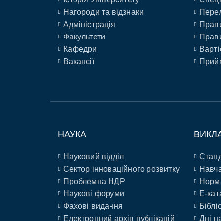
Нагороди та відзнаки
Перел
Адміністрація
Прави
Факультети
Прави
Кафедри
Варті
Вакансії
Прийм
НАУКА
ВИКЛ
Науковий відділ
Станд
Сектор інноваційного розвитку
Навча
Проблемна НДР
Норм
Наукові форуми
E-кат
Фахові видання
Біблі
Електронний архів публікацій
Дні н