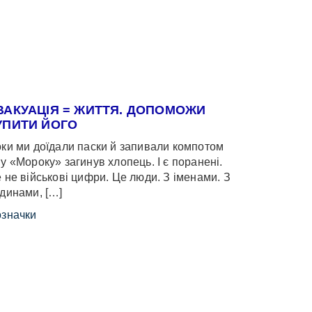
ВАКУАЦІЯ = ЖИТТЯ. ДОПОМОЖИ
УПИТИ ЙОГО
ки ми доїдали паски й запивали компотом
у «Мороку» загинув хлопець. І є поранені.
 не військові цифри. Це люди. З іменами. З
динами, […]
значки