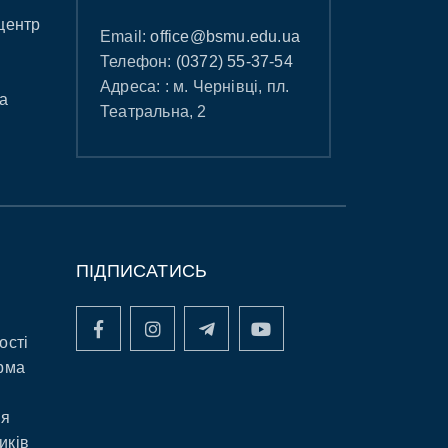
центр
Email:
office@bsmu.edu.ua
Телефон:
(0372) 55-37-54
Адреса: : м. Чернівці, пл.
а
Театральна, 2
ПІДПИСАТИСЬ
ості
рма
ня
иків