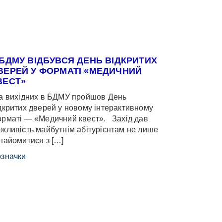
 БДМУ ВІДБУВСЯ ДЕНЬ ВІДКРИТИХ
ВЕРЕЙ У ФОРМАТІ «МЕДИЧНИЙ
ВЕСТ»
 вихідних в БДМУ пройшов День
дкритих дверей у новому інтерактивному
рматі — «Медичний квест». Захід дав
жливість майбутнім абітурієнтам не лише
найомитися з […]
значки