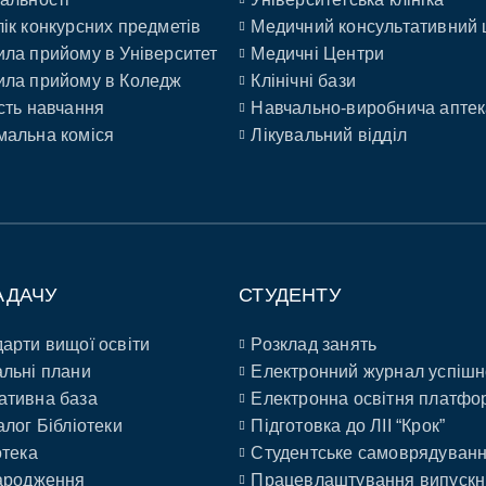
ік конкурсних предметів
Медичний консультативний 
ла прийому в Університет
Медичні Центри
ла прийому в Коледж
Клінічні бази
сть навчання
Навчально-виробнича аптек
альна коміся
Лікувальний відділ
АДАЧУ
СТУДЕНТУ
арти вищої освіти
Розклад занять
льні плани
Електронний журнал успішн
ативна база
Електронна освітня платфо
алог Бібліотеки
Підготовка до ЛІІ “Крок”
отека
Студентське самоврядуван
ародження
Працевлаштування випускн