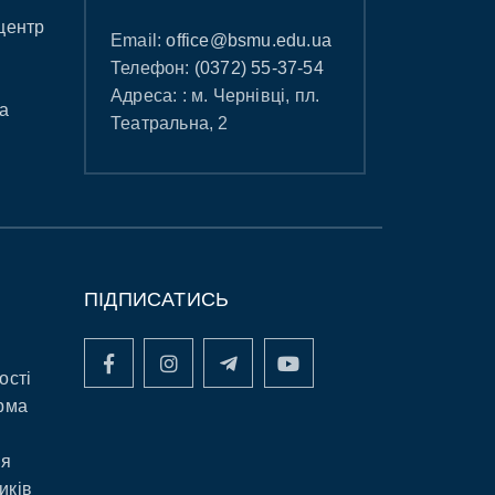
центр
Email:
office@bsmu.edu.ua
Телефон:
(0372) 55-37-54
Адреса: : м. Чернівці, пл.
а
Театральна, 2
ПІДПИСАТИСЬ
ості
рма
ня
иків