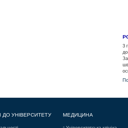
Р
3 
до
За
шв
ос
По
П ДО УНІВЕРСИТЕТУ
МЕДИЦИНА
альності
Університетська клініка