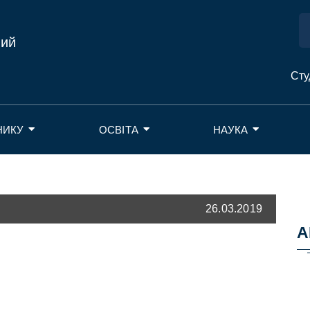
ний
Сту
НИКУ
ОСВІТА
НАУКА
26.03.2019
А