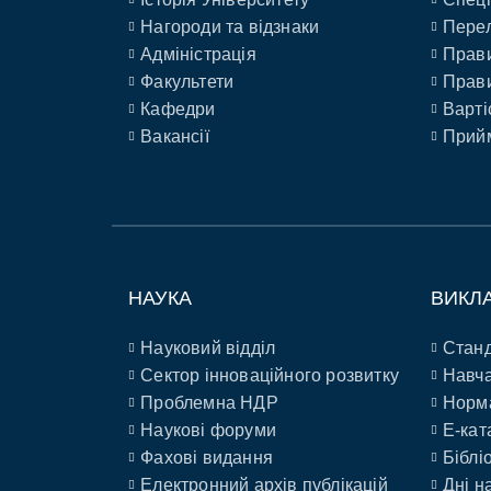
Нагороди та відзнаки
Перел
Адміністрація
Прави
Факультети
Прави
Кафедри
Варті
Вакансії
Прийм
НАУКА
ВИКЛ
Науковий відділ
Станд
Сектор інноваційного розвитку
Навча
Проблемна НДР
Норм
Наукові форуми
E-кат
Фахові видання
Біблі
Електронний архів публікацій
Дні н