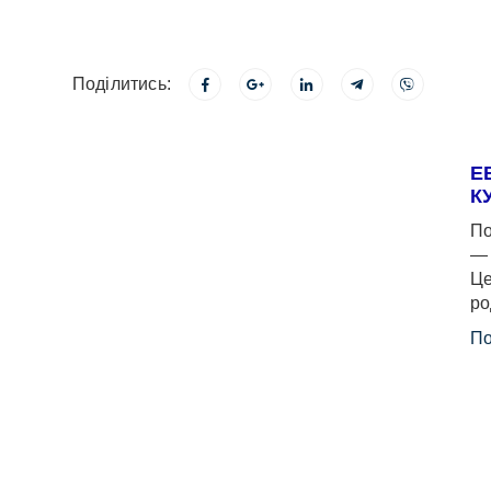
Поділитись:
Е
К
По
— 
Це
ро
По