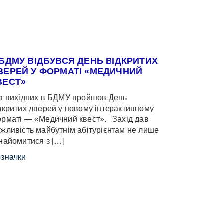
 БДМУ ВІДБУВСЯ ДЕНЬ ВІДКРИТИХ
ВЕРЕЙ У ФОРМАТІ «МЕДИЧНИЙ
ВЕСТ»
 вихідних в БДМУ пройшов День
дкритих дверей у новому інтерактивному
рматі — «Медичний квест». Захід дав
жливість майбутнім абітурієнтам не лише
найомитися з […]
значки