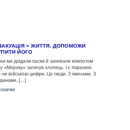
ВАКУАЦІЯ = ЖИТТЯ. ДОПОМОЖИ
УПИТИ ЙОГО
ки ми доїдали паски й запивали компотом
у «Мороку» загинув хлопець. І є поранені.
 не військові цифри. Це люди. З іменами. З
динами, […]
значки