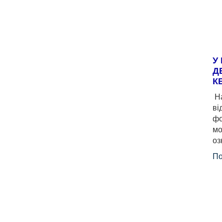
У
Д
К
На
ві
фо
мо
оз
По