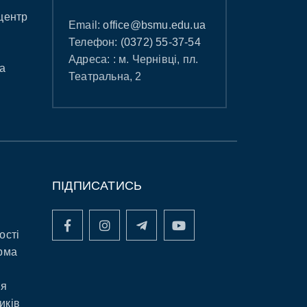
центр
Email:
office@bsmu.edu.ua
Телефон:
(0372) 55-37-54
Адреса: : м. Чернівці, пл.
а
Театральна, 2
ПІДПИСАТИСЬ
ості
рма
ня
иків