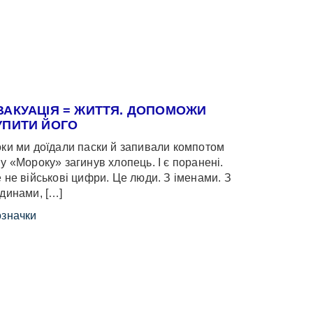
ВАКУАЦІЯ = ЖИТТЯ. ДОПОМОЖИ
УПИТИ ЙОГО
ки ми доїдали паски й запивали компотом
у «Мороку» загинув хлопець. І є поранені.
 не військові цифри. Це люди. З іменами. З
динами, […]
значки