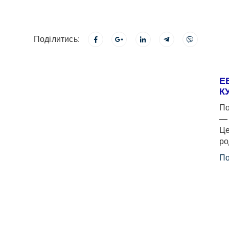
Поділитись:
Е
К
По
— 
Це
ро
По