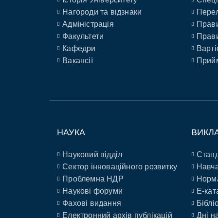
Нагороди та відзнаки
Перел
Адміністрація
Прави
Факультети
Прави
Кафедри
Варті
Вакансії
Прийм
НАУКА
ВИКЛ
Науковий відділ
Станд
Сектор інноваційного розвитку
Навча
Проблемна НДР
Норм
Наукові форуми
E-кат
Фахові видання
Біблі
Електронний архів публікацій
Дні н