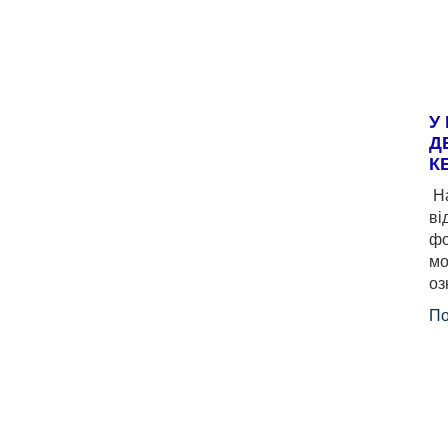
У
Д
К
На
ві
фо
мо
оз
По