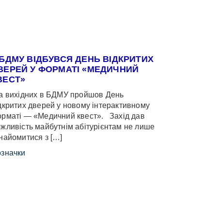
 БДМУ ВІДБУВСЯ ДЕНЬ ВІДКРИТИХ
ВЕРЕЙ У ФОРМАТІ «МЕДИЧНИЙ
ВЕСТ»
 вихідних в БДМУ пройшов День
дкритих дверей у новому інтерактивному
рматі — «Медичний квест». Захід дав
жливість майбутнім абітурієнтам не лише
найомитися з […]
значки