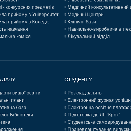
ік конкурсних предметів
Медичний консультативний 
ла прийому в Університет
Медичні Центри
ла прийому в Коледж
Клінічні бази
сть навчання
Навчально-виробнича аптек
альна коміся
Лікувальний відділ
АДАЧУ
СТУДЕНТУ
арти вищої освіти
Розклад занять
льні плани
Електронний журнал успішн
ативна база
Електронна освітня платфо
алог Бібліотеки
Підготовка до ЛІІ “Крок”
отека
Студентське самоврядуван
ародження
Працевлаштування випускн