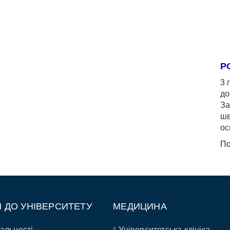
Р
3 
до
За
шв
ос
По
П ДО УНІВЕРСИТЕТУ
МЕДИЦИНА
альності
Університетська клініка