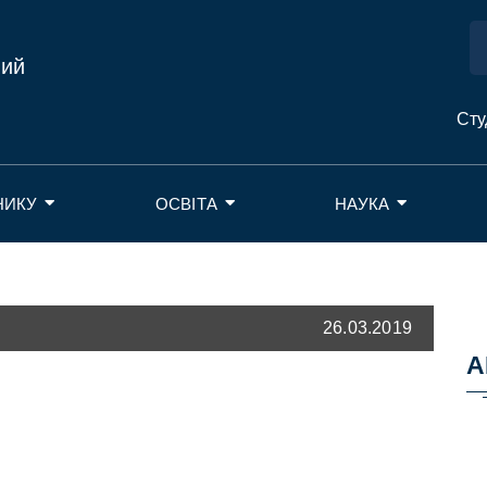
ний
Сту
НИКУ
ОСВІТА
НАУКА
26.03.2019
А