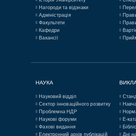
Нагороди та відзнаки
Перел
Адміністрація
Прави
Факультети
Прави
Кафедри
Варті
Вакансії
Прийм
НАУКА
ВИКЛ
Науковий відділ
Станд
Сектор інноваційного розвитку
Навча
Проблемна НДР
Норм
Наукові форуми
E-кат
Фахові видання
Біблі
Електронний архів публікацій
Дні н