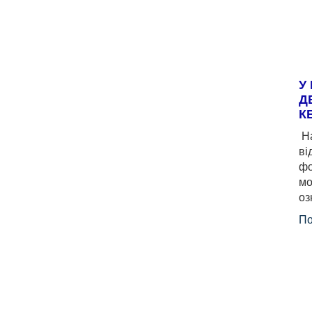
У
Д
К
На
ві
фо
мо
оз
По