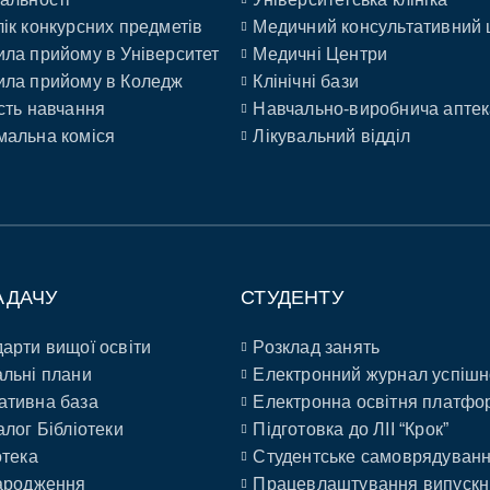
ік конкурсних предметів
Медичний консультативний 
ла прийому в Університет
Медичні Центри
ла прийому в Коледж
Клінічні бази
сть навчання
Навчально-виробнича аптек
альна коміся
Лікувальний відділ
АДАЧУ
СТУДЕНТУ
арти вищої освіти
Розклад занять
льні плани
Електронний журнал успішн
ативна база
Електронна освітня платфо
алог Бібліотеки
Підготовка до ЛІІ “Крок”
отека
Студентське самоврядуван
ародження
Працевлаштування випускн