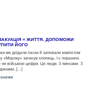
ВАКУАЦІЯ = ЖИТТЯ. ДОПОМОЖИ
УПИТИ ЙОГО
ки ми доїдали паски й запивали компотом
у «Мороку» загинув хлопець. І є поранені.
 не військові цифри. Це люди. З іменами. З
динами, […]
значки