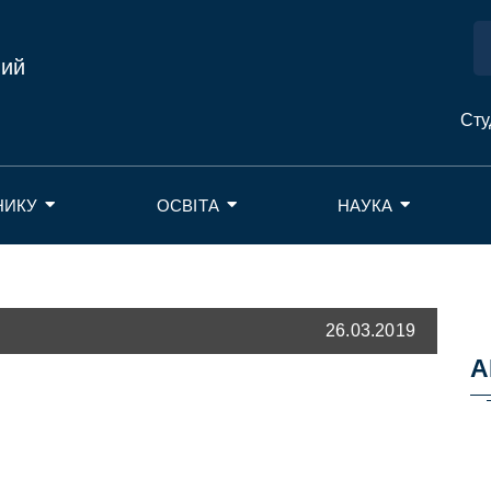
ний
Сту
НИКУ
ОСВІТА
НАУКА
26.03.2019
А