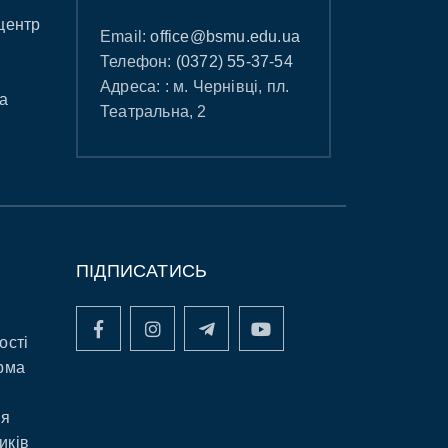
центр
Email:
office@bsmu.edu.ua
Телефон:
(0372) 55-37-54
Адреса: : м. Чернівці, пл.
а
Театральна, 2
ПІДПИСАТИСЬ
ості
рма
ня
иків