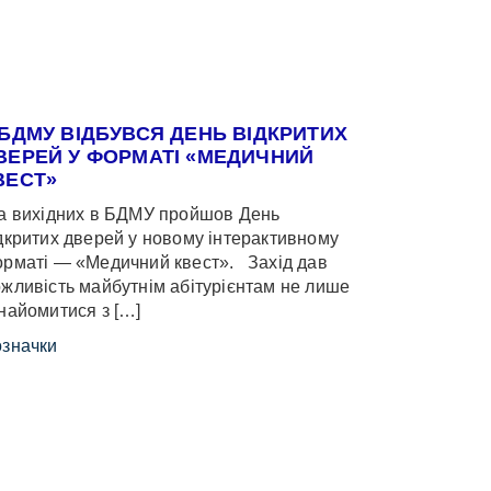
 БДМУ ВІДБУВСЯ ДЕНЬ ВІДКРИТИХ
ВЕРЕЙ У ФОРМАТІ «МЕДИЧНИЙ
ВЕСТ»
 вихідних в БДМУ пройшов День
дкритих дверей у новому інтерактивному
рматі — «Медичний квест». Захід дав
жливість майбутнім абітурієнтам не лише
найомитися з […]
значки