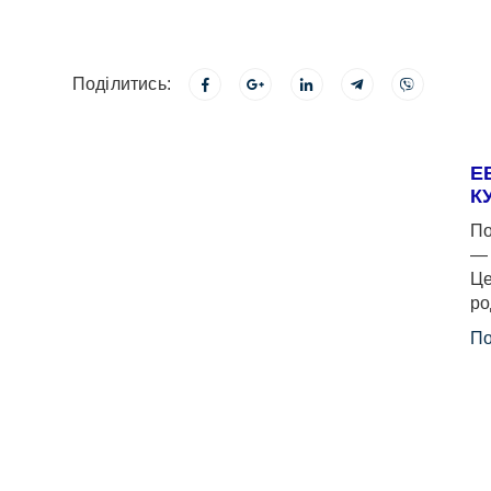
Поділитись:
Е
К
По
— 
Це
ро
По