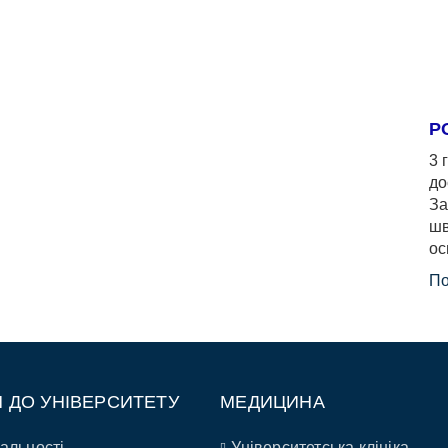
Р
3 
до
За
шв
ос
По
П ДО УНІВЕРСИТЕТУ
МЕДИЦИНА
альності
Університетська клініка