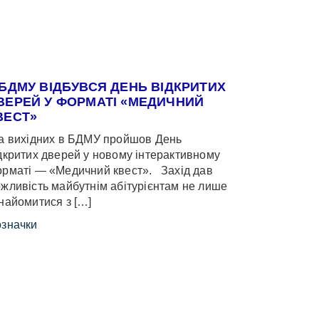
 БДМУ ВІДБУВСЯ ДЕНЬ ВІДКРИТИХ
ВЕРЕЙ У ФОРМАТІ «МЕДИЧНИЙ
ВЕСТ»
 вихідних в БДМУ пройшов День
дкритих дверей у новому інтерактивному
рматі — «Медичний квест». Захід дав
жливість майбутнім абітурієнтам не лише
найомитися з […]
значки