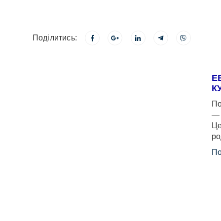
Поділитись:
Е
К
По
— 
Це
ро
По