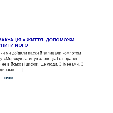
ВАКУАЦІЯ = ЖИТТЯ. ДОПОМОЖИ
УПИТИ ЙОГО
ки ми доїдали паски й запивали компотом
у «Мороку» загинув хлопець. І є поранені.
 не військові цифри. Це люди. З іменами. З
динами, […]
значки