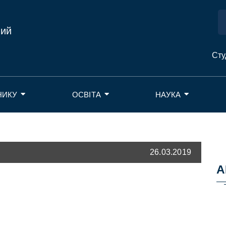
ний
Сту
НИКУ
ОСВІТА
НАУКА
26.03.2019
А