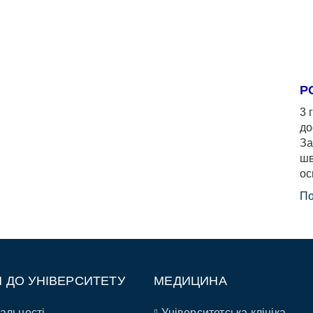
Р
3 
до
За
шв
ос
По
П ДО УНІВЕРСИТЕТУ
МЕДИЦИНА
альності
Університетська клініка