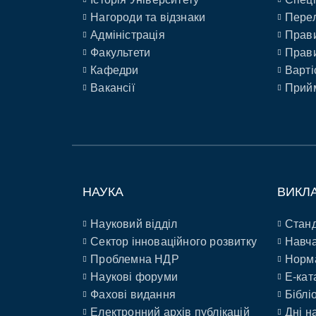
Нагороди та відзнаки
Перел
Адміністрація
Прави
Факультети
Прави
Кафедри
Варті
Вакансії
Прийм
НАУКА
ВИКЛ
Науковий відділ
Станд
Сектор інноваційного розвитку
Навча
Проблемна НДР
Норм
Наукові форуми
E-кат
Фахові видання
Біблі
Електронний архів публікацій
Дні н