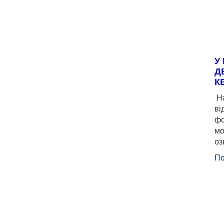
У
Д
К
На
ві
фо
мо
оз
По