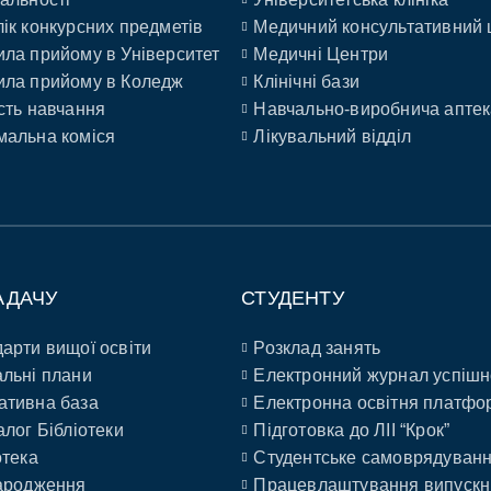
ік конкурсних предметів
Медичний консультативний 
ла прийому в Університет
Медичні Центри
ла прийому в Коледж
Клінічні бази
сть навчання
Навчально-виробнича аптек
альна коміся
Лікувальний відділ
АДАЧУ
СТУДЕНТУ
арти вищої освіти
Розклад занять
льні плани
Електронний журнал успішн
ативна база
Електронна освітня платфо
алог Бібліотеки
Підготовка до ЛІІ “Крок”
отека
Студентське самоврядуван
ародження
Працевлаштування випускн