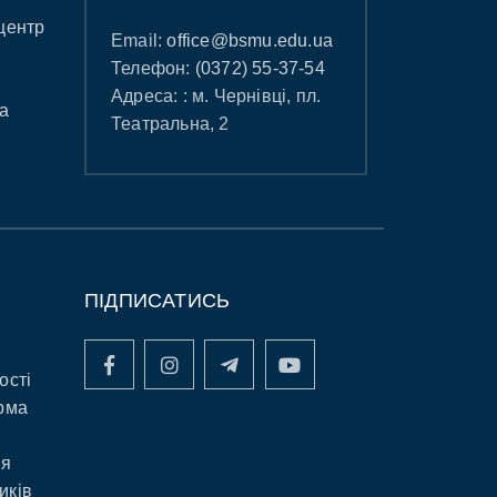
центр
Email:
office@bsmu.edu.ua
Телефон:
(0372) 55-37-54
Адреса: : м. Чернівці, пл.
а
Театральна, 2
ПІДПИСАТИСЬ
ості
рма
ня
иків