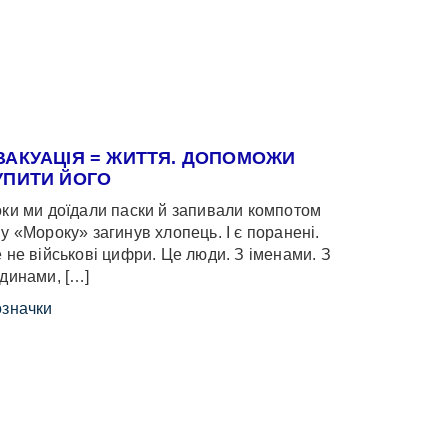
ВАКУАЦІЯ = ЖИТТЯ. ДОПОМОЖИ
УПИТИ ЙОГО
ки ми доїдали паски й запивали компотом
у «Мороку» загинув хлопець. І є поранені.
 не військові цифри. Це люди. З іменами. З
динами, […]
значки