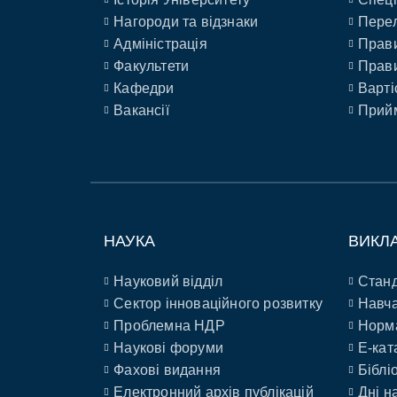
Нагороди та відзнаки
Перел
Адміністрація
Прави
Факультети
Прави
Кафедри
Варті
Вакансії
Прийм
НАУКА
ВИКЛ
Науковий відділ
Станд
Сектор інноваційного розвитку
Навча
Проблемна НДР
Норм
Наукові форуми
E-кат
Фахові видання
Біблі
Електронний архів публікацій
Дні н