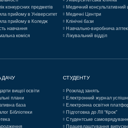
ік конкурсних предметів
Медичний консультативний 
ла прийому в Університет
Медичні Центри
ла прийому в Коледж
Клінічні бази
сть навчання
Навчально-виробнича аптек
альна коміся
Лікувальний відділ
АДАЧУ
СТУДЕНТУ
арти вищої освіти
Розклад занять
льні плани
Електронний журнал успішн
ативна база
Електронна освітня платфо
алог Бібліотеки
Підготовка до ЛІІ “Крок”
отека
Студентське самоврядуван
ародження
Працевлаштування випускн