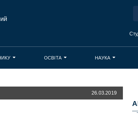
ний
Сту
НИКУ
ОСВІТА
НАУКА
26.03.2019
А