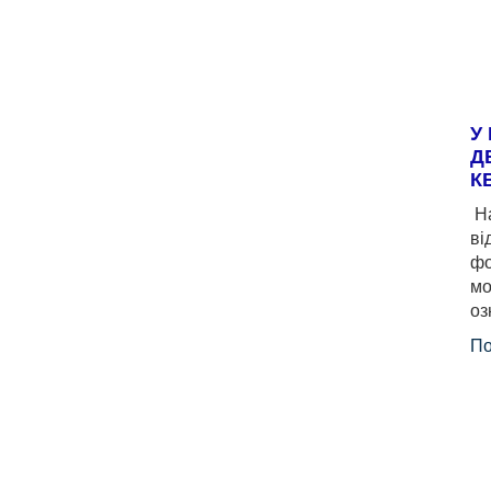
У
Д
К
На
ві
фо
мо
оз
По