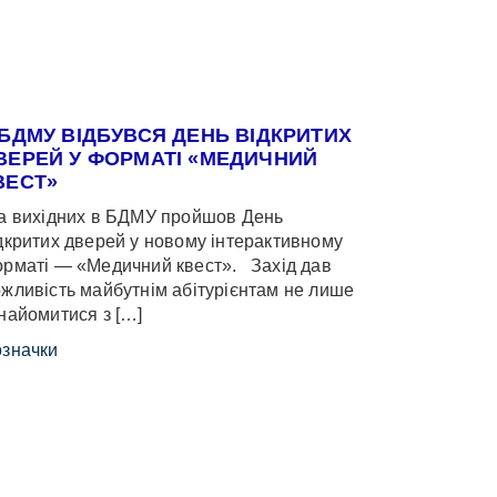
 БДМУ ВІДБУВСЯ ДЕНЬ ВІДКРИТИХ
ВЕРЕЙ У ФОРМАТІ «МЕДИЧНИЙ
ВЕСТ»
 вихідних в БДМУ пройшов День
дкритих дверей у новому інтерактивному
рматі — «Медичний квест». Захід дав
жливість майбутнім абітурієнтам не лише
найомитися з […]
значки