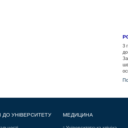
Р
3 
до
За
шв
ос
По
П ДО УНІВЕРСИТЕТУ
МЕДИЦИНА
альності
Університетська клініка