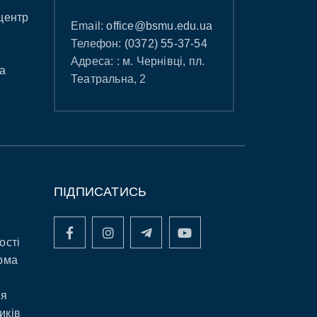
центр
Email:
office@bsmu.edu.ua
Телефон:
(0372) 55-37-54
Адреса: : м. Чернівці, пл.
а
Театральна, 2
ПІДПИСАТИСЬ
ості
рма
ня
иків