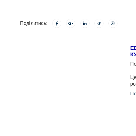
Поділитись:
Е
К
По
— 
Це
ро
По