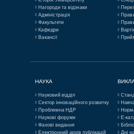
Нагороди та відзнаки
Перел
Адміністрація
Прави
Факультети
Прави
Кафедри
Варті
Вакансії
Прийм
НАУКА
ВИКЛ
Науковий відділ
Станд
Сектор інноваційного розвитку
Навча
Проблемна НДР
Норм
Наукові форуми
E-кат
Фахові видання
Біблі
Електронний архів публікацій
Дні н