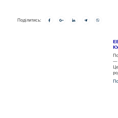
Поділитись:
Е
К
По
— 
Це
ро
По