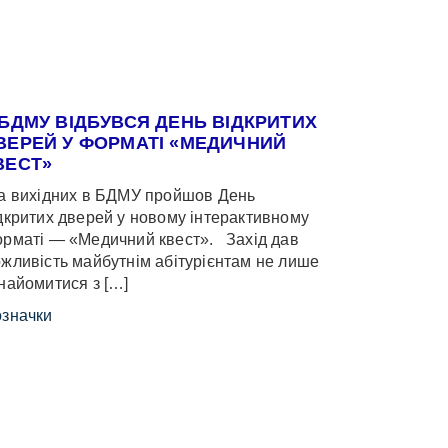
 БДМУ ВІДБУВСЯ ДЕНЬ ВІДКРИТИХ
ВЕРЕЙ У ФОРМАТІ «МЕДИЧНИЙ
ВЕСТ»
 вихідних в БДМУ пройшов День
дкритих дверей у новому інтерактивному
рматі — «Медичний квест». Захід дав
жливість майбутнім абітурієнтам не лише
найомитися з […]
значки