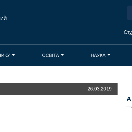
ний
Сту
НИКУ
ОСВІТА
НАУКА
26.03.2019
А