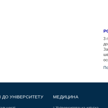
Р
3 
до
За
шв
ос
По
П ДО УНІВЕРСИТЕТУ
МЕДИЦИНА
альності
Університетська клініка