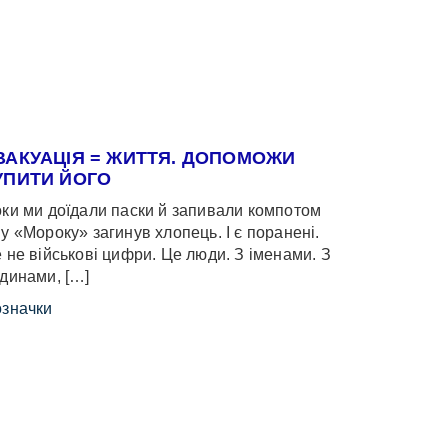
ВАКУАЦІЯ = ЖИТТЯ. ДОПОМОЖИ
УПИТИ ЙОГО
ки ми доїдали паски й запивали компотом
у «Мороку» загинув хлопець. І є поранені.
 не військові цифри. Це люди. З іменами. З
динами, […]
значки