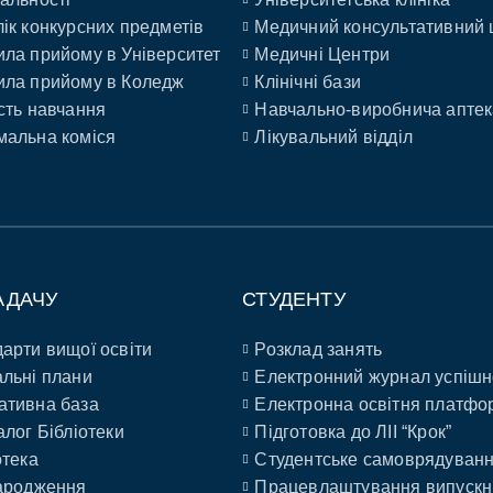
ік конкурсних предметів
Медичний консультативний 
ла прийому в Університет
Медичні Центри
ла прийому в Коледж
Клінічні бази
сть навчання
Навчально-виробнича аптек
альна коміся
Лікувальний відділ
АДАЧУ
СТУДЕНТУ
арти вищої освіти
Розклад занять
льні плани
Електронний журнал успішн
ативна база
Електронна освітня платфо
алог Бібліотеки
Підготовка до ЛІІ “Крок”
отека
Студентське самоврядуван
ародження
Працевлаштування випускн