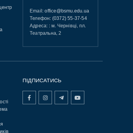
центр
Email:
office@bsmu.edu.ua
Телефон:
(0372) 55-37-54
Адреса: : м. Чернівці, пл.
а
Театральна, 2
ПІДПИСАТИСЬ
ості
рма
ня
иків