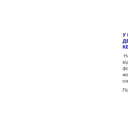
У
Д
К
На
ві
фо
мо
оз
По