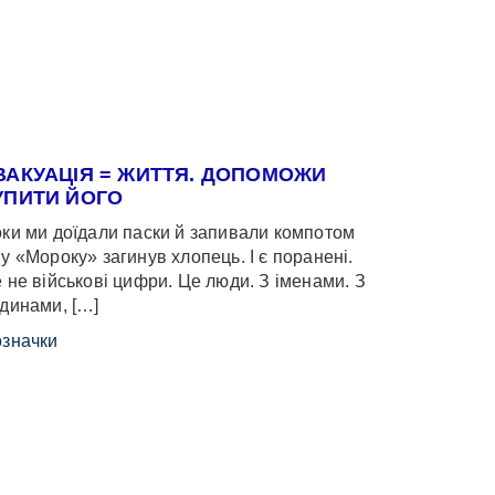
ВАКУАЦІЯ = ЖИТТЯ. ДОПОМОЖИ
УПИТИ ЙОГО
ки ми доїдали паски й запивали компотом
у «Мороку» загинув хлопець. І є поранені.
 не військові цифри. Це люди. З іменами. З
динами, […]
значки