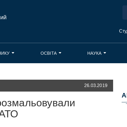
ний
Сту
НИКУ
ОСВІТА
НАУКА
26.03.2019
А
 розмальовували
 АТО