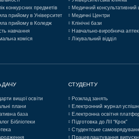
ік конкурсних предметів
Медичний консультативний 
ла прийому в Університет
Медичні Центри
ла прийому в Коледж
Клінічні бази
сть навчання
Навчально-виробнича аптек
альна коміся
Лікувальний відділ
АДАЧУ
СТУДЕНТУ
арти вищої освіти
Розклад занять
льні плани
Електронний журнал успішн
ативна база
Електронна освітня платфо
алог Бібліотеки
Підготовка до ЛІІ “Крок”
отека
Студентське самоврядуван
ародження
Працевлаштування випускн