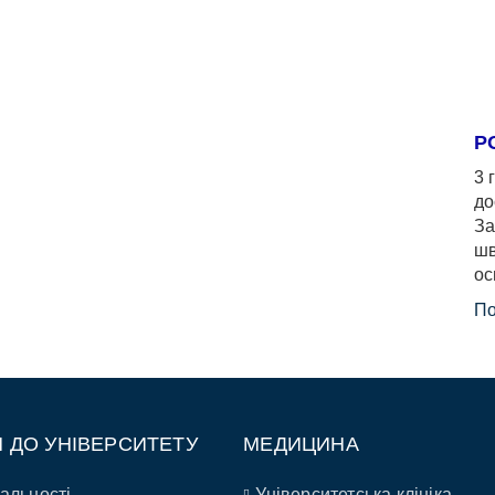
Р
3 
до
За
шв
ос
По
П ДО УНІВЕРСИТЕТУ
МЕДИЦИНА
альності
Університетська клініка