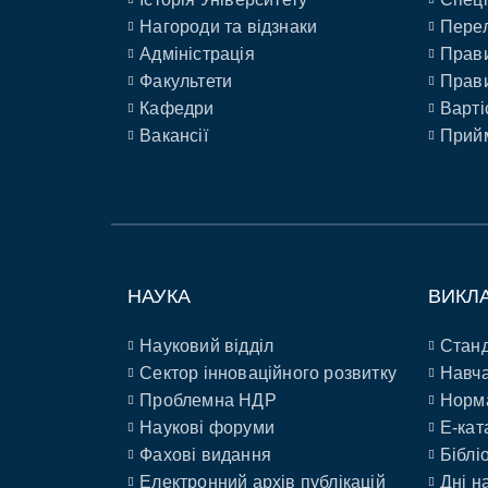
Нагороди та відзнаки
Перел
Адміністрація
Прави
Факультети
Прави
Кафедри
Варті
Вакансії
Прийм
НАУКА
ВИКЛ
Науковий відділ
Станд
Сектор інноваційного розвитку
Навча
Проблемна НДР
Норм
Наукові форуми
E-кат
Фахові видання
Біблі
Електронний архів публікацій
Дні н