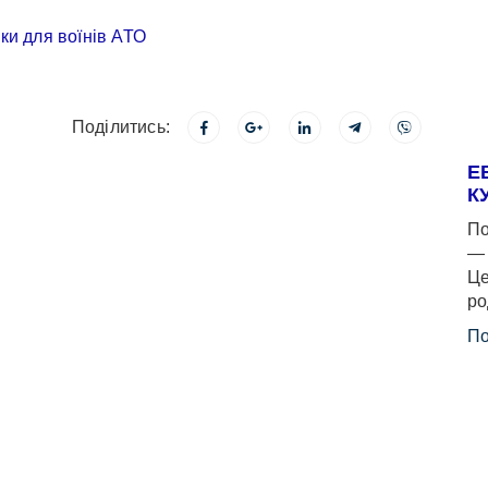
Поділитись:
Е
К
По
— 
Це
ро
По