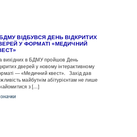
 БДМУ ВІДБУВСЯ ДЕНЬ ВІДКРИТИХ
ВЕРЕЙ У ФОРМАТІ «МЕДИЧНИЙ
ВЕСТ»
 вихідних в БДМУ пройшов День
дкритих дверей у новому інтерактивному
рматі — «Медичний квест». Захід дав
жливість майбутнім абітурієнтам не лише
найомитися з […]
значки