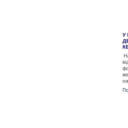
У
Д
К
На
ві
фо
мо
оз
По