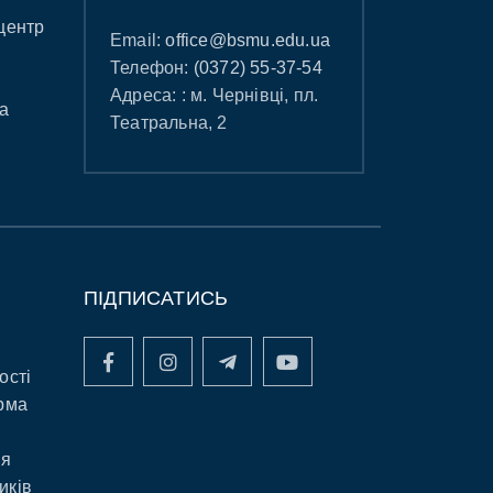
центр
Email:
office@bsmu.edu.ua
Телефон:
(0372) 55-37-54
Адреса: : м. Чернівці, пл.
а
Театральна, 2
ПІДПИСАТИСЬ
ості
рма
ня
иків