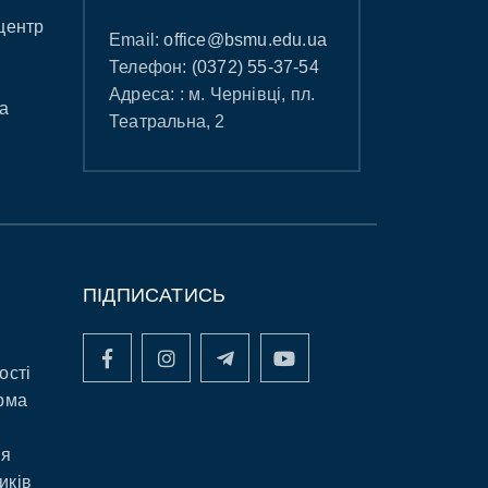
центр
Email:
office@bsmu.edu.ua
Телефон:
(0372) 55-37-54
Адреса: : м. Чернівці, пл.
а
Театральна, 2
ПІДПИСАТИСЬ
ості
рма
ня
иків