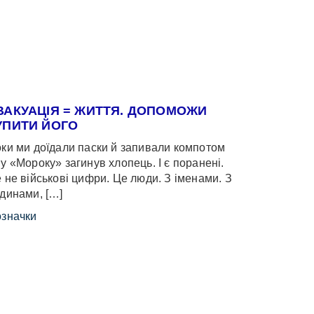
ВАКУАЦІЯ = ЖИТТЯ. ДОПОМОЖИ
УПИТИ ЙОГО
ки ми доїдали паски й запивали компотом
у «Мороку» загинув хлопець. І є поранені.
 не військові цифри. Це люди. З іменами. З
динами, […]
значки