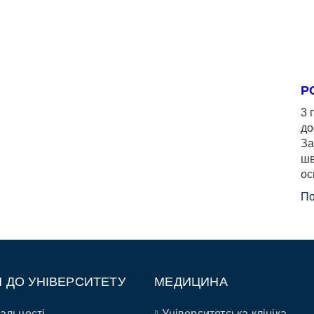
Р
3 
до
За
шв
ос
По
П ДО УНІВЕРСИТЕТУ
МЕДИЦИНА
альності
Університетська клініка