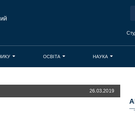
ний
Сту
НИКУ
ОСВІТА
НАУКА
26.03.2019
А