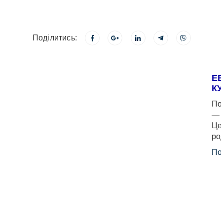
Поділитись:
Е
К
По
— 
Це
ро
По