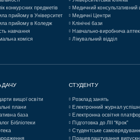
ік конкурсних предметів
Медичний консультативний 
ла прийому в Університет
Медичні Центри
ла прийому в Коледж
Клінічні бази
сть навчання
Навчально-виробнича аптек
альна коміся
Лікувальний відділ
АДАЧУ
СТУДЕНТУ
арти вищої освіти
Розклад занять
льні плани
Електронний журнал успішн
ативна база
Електронна освітня платфо
алог Бібліотеки
Підготовка до ЛІІ “Крок”
отека
Студентське самоврядуван
ародження
Працевлаштування випускн