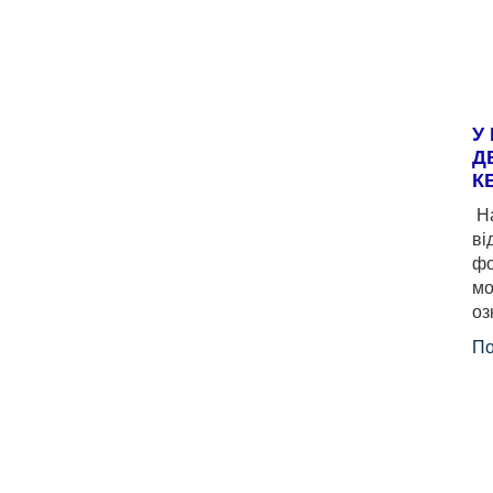
У
Д
К
На
ві
фо
мо
оз
По