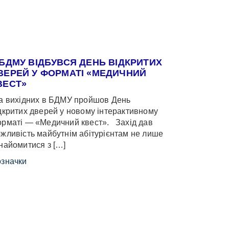
 БДМУ ВІДБУВСЯ ДЕНЬ ВІДКРИТИХ
ВЕРЕЙ У ФОРМАТІ «МЕДИЧНИЙ
ВЕСТ»
 вихідних в БДМУ пройшов День
дкритих дверей у новому інтерактивному
рматі — «Медичний квест». Захід дав
жливість майбутнім абітурієнтам не лише
найомитися з […]
значки