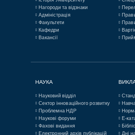
Нагороди та відзнаки
Перел
Адміністрація
Прави
Факультети
Прави
Кафедри
Варті
Вакансії
Прийм
НАУКА
ВИКЛ
Науковий відділ
Станд
Сектор інноваційного розвитку
Навча
Проблемна НДР
Норм
Наукові форуми
E-кат
Фахові видання
Біблі
Електронний архів публікацій
Дні н