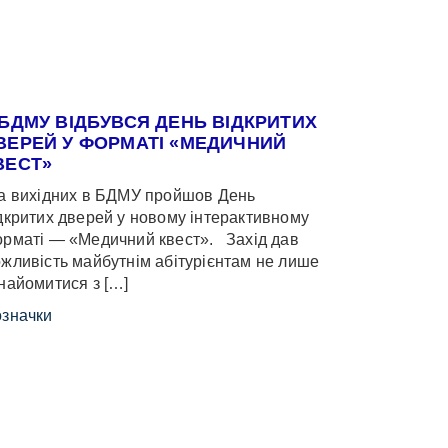
 БДМУ ВІДБУВСЯ ДЕНЬ ВІДКРИТИХ
ВЕРЕЙ У ФОРМАТІ «МЕДИЧНИЙ
ВЕСТ»
 вихідних в БДМУ пройшов День
дкритих дверей у новому інтерактивному
рматі — «Медичний квест». Захід дав
жливість майбутнім абітурієнтам не лише
найомитися з […]
значки