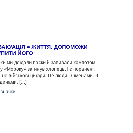
ВАКУАЦІЯ = ЖИТТЯ. ДОПОМОЖИ
УПИТИ ЙОГО
ки ми доїдали паски й запивали компотом
у «Мороку» загинув хлопець. І є поранені.
 не військові цифри. Це люди. З іменами. З
динами, […]
значки