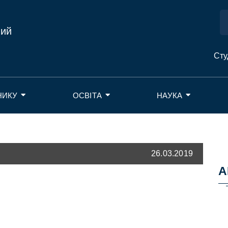
ний
Сту
НИКУ
ОСВІТА
НАУКА
26.03.2019
А