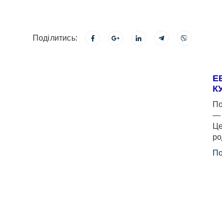
Поділитись:
Е
К
По
— 
Це
ро
По