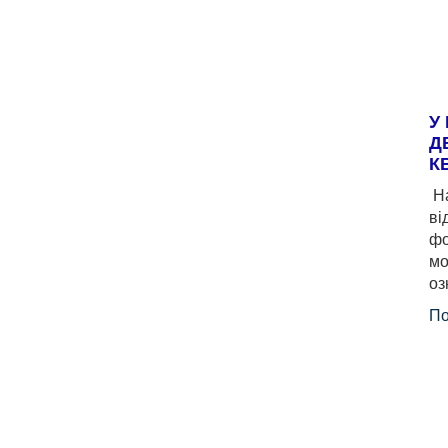
У
Д
К
На
ві
фо
мо
оз
По