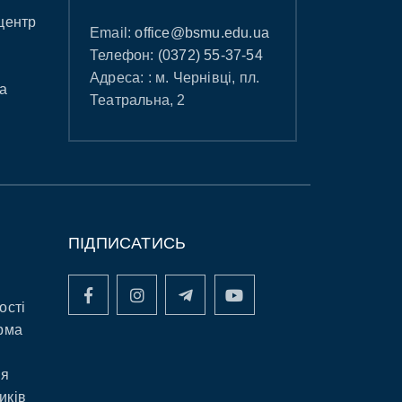
центр
Email:
office@bsmu.edu.ua
Телефон:
(0372) 55-37-54
Адреса: : м. Чернівці, пл.
а
Театральна, 2
ПІДПИСАТИСЬ
ості
рма
ня
иків