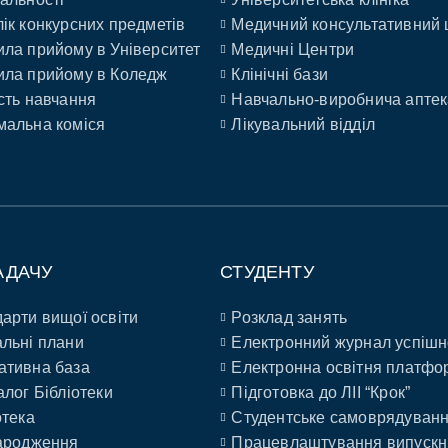
ік конкурсних предметів
Медичний консультативний 
ла прийому в Університет
Медичні Центри
ла прийому в Коледж
Клінічні бази
сть навчання
Навчально-виробнича аптек
альна коміся
Лікувальний відділ
АДАЧУ
СТУДЕНТУ
арти вищої освіти
Розклад занять
льні плани
Електронний журнал успішн
ативна база
Електронна освітня платфо
алог Бібліотеки
Підготовка до ЛІІ “Крок”
отека
Студентське самоврядуван
ародження
Працевлаштування випускн