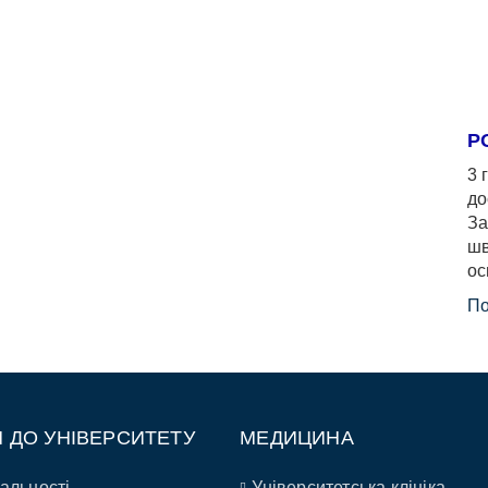
Р
3 
до
За
шв
ос
По
П ДО УНІВЕРСИТЕТУ
МЕДИЦИНА
альності
Університетська клініка