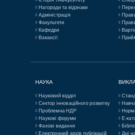
Нагороди та відзнаки
Перел
Адміністрація
Прави
Факультети
Прави
Кафедри
Варті
Вакансії
Прийм
НАУКА
ВИКЛ
Науковий відділ
Станд
Сектор інноваційного розвитку
Навча
Проблемна НДР
Норм
Наукові форуми
E-кат
Фахові видання
Біблі
Електронний архів публікацій
Дні н