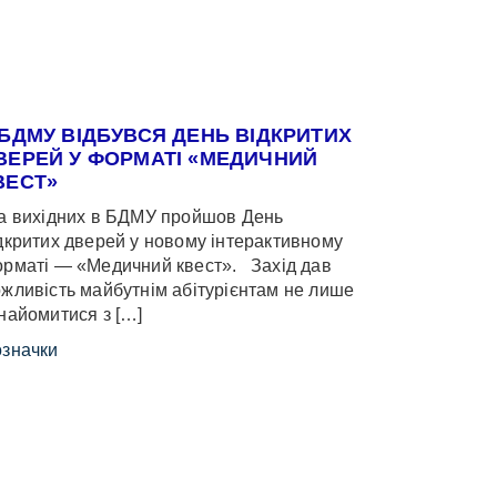
 БДМУ ВІДБУВСЯ ДЕНЬ ВІДКРИТИХ
ВЕРЕЙ У ФОРМАТІ «МЕДИЧНИЙ
ВЕСТ»
 вихідних в БДМУ пройшов День
дкритих дверей у новому інтерактивному
рматі — «Медичний квест». Захід дав
жливість майбутнім абітурієнтам не лише
найомитися з […]
значки