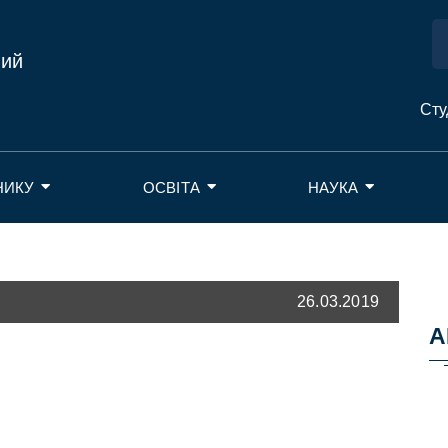
ний
Сту
НИКУ
ОСВІТА
НАУКА
26.03.2019
А