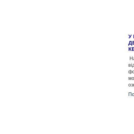
У
Д
К
На
ві
фо
мо
оз
По