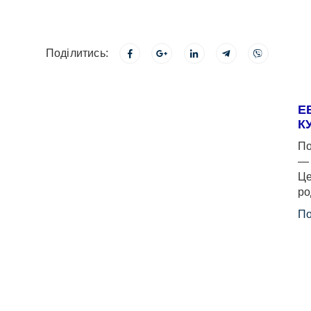
Поділитись:
Е
К
По
— 
Це
ро
По