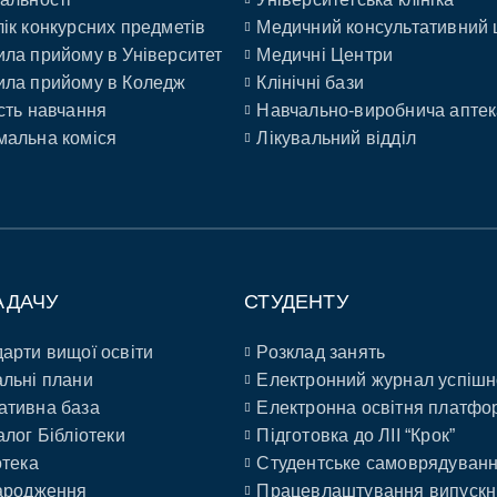
ік конкурсних предметів
Медичний консультативний 
ла прийому в Університет
Медичні Центри
ла прийому в Коледж
Клінічні бази
сть навчання
Навчально-виробнича аптек
альна коміся
Лікувальний відділ
АДАЧУ
СТУДЕНТУ
арти вищої освіти
Розклад занять
льні плани
Електронний журнал успішн
ативна база
Електронна освітня платфо
алог Бібліотеки
Підготовка до ЛІІ “Крок”
отека
Студентське самоврядуван
ародження
Працевлаштування випускн