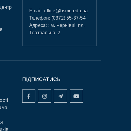
центр
Email:
office@bsmu.edu.ua
Телефон:
(0372) 55-37-54
Адреса: : м. Чернівці, пл.
а
Театральна, 2
ПІДПИСАТИСЬ
ості
рма
ня
иків