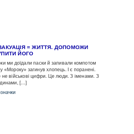
ВАКУАЦІЯ = ЖИТТЯ. ДОПОМОЖИ
УПИТИ ЙОГО
ки ми доїдали паски й запивали компотом
у «Мороку» загинув хлопець. І є поранені.
 не військові цифри. Це люди. З іменами. З
динами, […]
значки