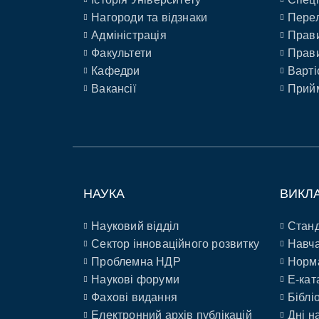
Нагороди та відзнаки
Перел
Адміністрація
Прави
Факультети
Прави
Кафедри
Варті
Вакансії
Прийм
НАУКА
ВИКЛ
Науковий відділ
Станд
Сектор інноваційного розвитку
Навча
Проблемна НДР
Норм
Наукові форуми
E-кат
Фахові видання
Біблі
Електронний архів публікацій
Дні н