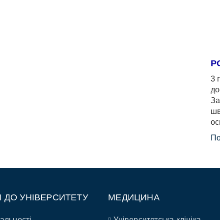
Р
3 
до
За
шв
ос
По
П ДО УНІВЕРСИТЕТУ
МЕДИЦИНА
альності
Університетська клініка