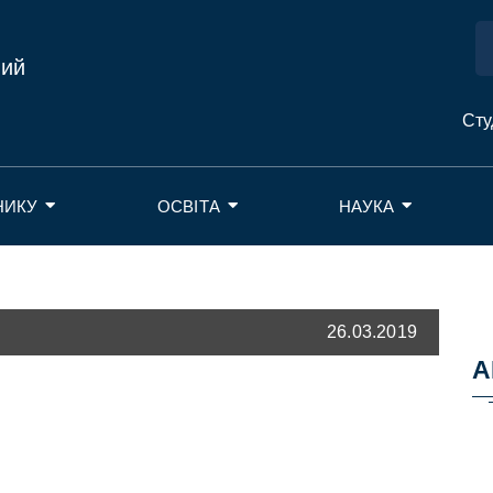
ний
Сту
НИКУ
ОСВІТА
НАУКА
26.03.2019
А