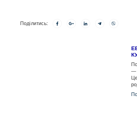
Поділитись:
Е
К
По
— 
Це
ро
По