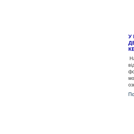
У
Д
К
На
ві
фо
мо
оз
По