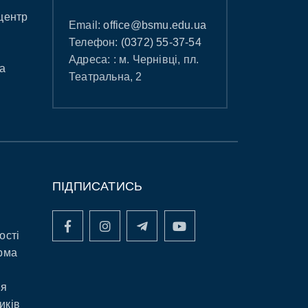
центр
Email:
office@bsmu.edu.ua
Телефон:
(0372) 55-37-54
Адреса: : м. Чернівці, пл.
а
Театральна, 2
ПІДПИСАТИСЬ
ості
рма
ня
иків