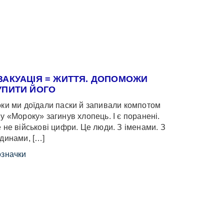
ВАКУАЦІЯ = ЖИТТЯ. ДОПОМОЖИ
УПИТИ ЙОГО
ки ми доїдали паски й запивали компотом
у «Мороку» загинув хлопець. І є поранені.
 не військові цифри. Це люди. З іменами. З
динами, […]
значки