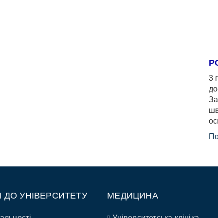
Р
3 
до
За
шв
ос
По
П ДО УНІВЕРСИТЕТУ
МЕДИЦИНА
альності
Університетська клініка