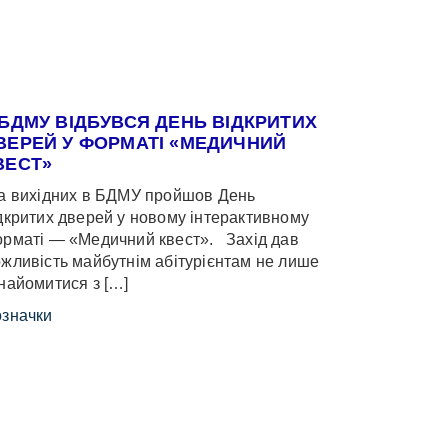
 БДМУ ВІДБУВСЯ ДЕНЬ ВІДКРИТИХ
ВЕРЕЙ У ФОРМАТІ «МЕДИЧНИЙ
ВЕСТ»
 вихідних в БДМУ пройшов День
дкритих дверей у новому інтерактивному
рматі — «Медичний квест». Захід дав
жливість майбутнім абітурієнтам не лише
найомитися з […]
значки