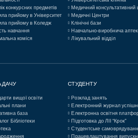
ік конкурсних предметів
Медичний консультативний 
ла прийому в Університет
Медичні Центри
ла прийому в Коледж
Клінічні бази
сть навчання
Навчально-виробнича аптек
альна коміся
Лікувальний відділ
АДАЧУ
СТУДЕНТУ
арти вищої освіти
Розклад занять
льні плани
Електронний журнал успішн
ативна база
Електронна освітня платфо
алог Бібліотеки
Підготовка до ЛІІ “Крок”
отека
Студентське самоврядуван
ародження
Працевлаштування випускн