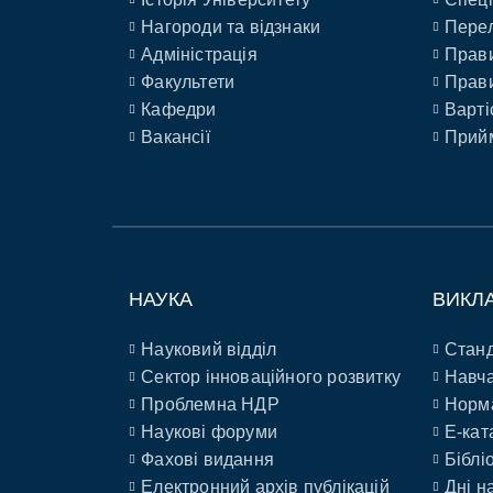
Нагороди та відзнаки
Перел
Адміністрація
Прави
Факультети
Прави
Кафедри
Варті
Вакансії
Прийм
НАУКА
ВИКЛ
Науковий відділ
Станд
Сектор інноваційного розвитку
Навча
Проблемна НДР
Норм
Наукові форуми
E-кат
Фахові видання
Біблі
Електронний архів публікацій
Дні н