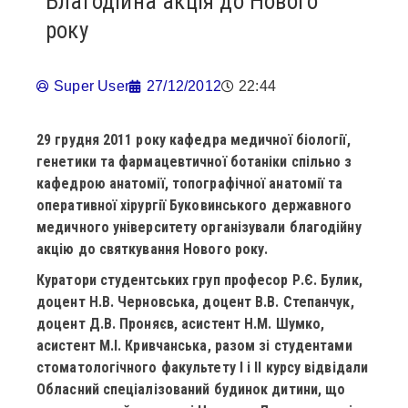
Благодійна акція до Нового
року
Super User
27/12/2012
22:44
29 грудня 2011 року кафедра медичної біології,
генетики та фармацевтичної ботаніки спільно з
кафедрою анатомії, топографічної анатомії та
оперативної хірургії Буковинського державного
медичного університету організували благодійну
акцію до святкування Нового року.
Куратори студентських груп професор Р.Є. Булик,
доцент Н.В. Черновська, доцент В.В. Степанчук,
доцент Д.В. Проняєв, асистент Н.М. Шумко,
асистент М.І. Кривчанська, разом зі студентами
стоматологічного факультету І і ІІ курсу відвідали
Обласний спеціалізований будинок дитини, що