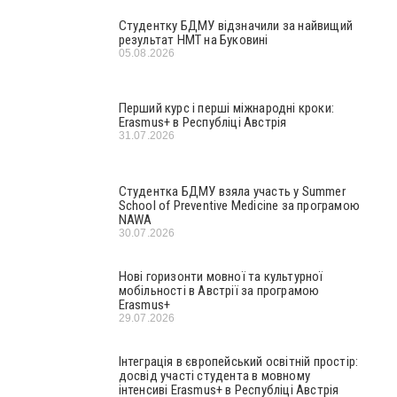
Студентку БДМУ відзначили за найвищий
результат НМТ на Буковині
05.08.2026
Перший курс і перші міжнародні кроки:
Erasmus+ в Республіці Австрія
31.07.2026
Студентка БДМУ взяла участь у Summer
School of Preventive Medicine за програмою
NAWA
30.07.2026
Нові горизонти мовної та культурної
мобільності в Австрії за програмою
Erasmus+
29.07.2026
Інтеграція в європейський освітній простір:
досвід участі студента в мовному
інтенсиві Erasmus+ в Республіці Австрія