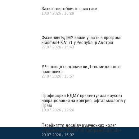
Захист виробничої практики
10.07.2026
16:29
Фахівчині БДМУ взяли участь в програмі
Erasmus+ KA171 у Республіці Австрія
27.07.2026
15:43
У Чернівцях відзначили День медичного
працівника
27.07.2026
15:57
Професорка БДМУ презентувала наукові
напрацювання на конгресі офтальмологів у
Празі
10.07.2026
12:26
Перейняття досвіду румунських колег
студенткою БДМУ по програмі Erasmus+
29.07.2026
15:02