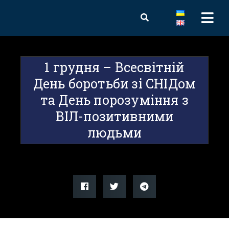
1 грудня – Всесвітній
День боротьби зі СНІДом
та День порозуміння з
ВІЛ-позитивними
людьми