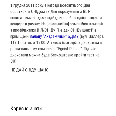
1 грудня 2011 року з нагоди Всесвітнього Дня
боротьби зі СНІДом та Дня порозуміння з ВІЛ-
позитивними людьми відбудеться благодійна акція та
концерт в рамках Національної інформаційної кампанії
з профілактики ВІЛ/СНІДу “Не дай СНІДу шанс!” в
приміщенні
палацу “Академічний” БДМУ
(вул. Шіллера,
11). Початок о 17.00. А також благодійна дискотека в
розважальному комплексі “Egoist Palace”. Під час
дискотеки можна буде безкоштовно пройти тест на
ВІЛ!
НЕ ДАЙ СНІДУ ШАНС!
Корисно знати