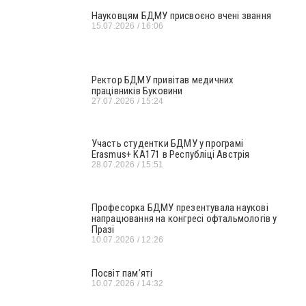
Науковцям БДМУ присвоєно вчені звання
15.07.2026
16:06
Ректор БДМУ привітав медичних
працівників Буковини
27.07.2026
15:24
Участь студентки БДМУ у програмі
Erasmus+ KA171 в Республіці Австрія
28.07.2026
15:51
Професорка БДМУ презентувала наукові
напрацювання на конгресі офтальмологів у
Празі
10.07.2026
12:26
Посвіт пам’яті
10.07.2026
14:32