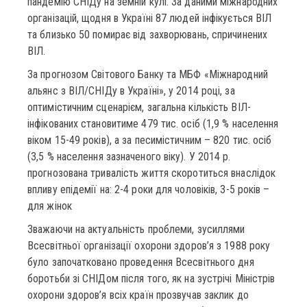
пандемію СНІДу на земній кулі. За даними міжнародних
організацій, щодня в Україні 87 людей інфікується ВІЛ
та близько 50 помирає від захворювань, спричинених
ВІЛ.
За прогнозом Світового Банку та МБФ «Міжнародний
альянс з ВІЛ/СНІДу в Україні», у 2014 році, за
оптимістичним сценарієм, загальна кількість ВІЛ-
інфікованих становитиме 479 тис. осіб (1,9 % населення
віком 15-49 років), а за песимістичним – 820 тис. осіб
(3,5 % населення зазначеного віку). У 2014 р.
прогнозована тривалість життя скоротиться внаслідок
впливу епідемії на: 2-4 роки для чоловіків, 3-5 років –
для жінок
Зважаючи на актуальність проблеми, зусиллями
Всесвітньої організації охорони здоров’я з 1988 року
було започатковано проведення Всесвітнього дня
боротьби зі СНІДом після того, як на зустрічі Міністрів
охорони здоров’я всіх країн прозвучав заклик до