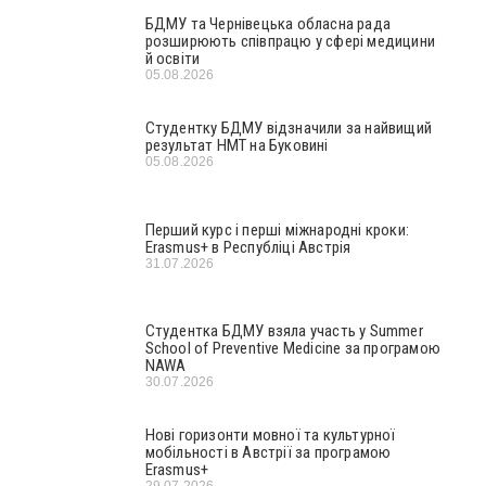
БДМУ та Чернівецька обласна рада
розширюють співпрацю у сфері медицини
й освіти
05.08.2026
Студентку БДМУ відзначили за найвищий
результат НМТ на Буковині
05.08.2026
Перший курс і перші міжнародні кроки:
Erasmus+ в Республіці Австрія
31.07.2026
Студентка БДМУ взяла участь у Summer
School of Preventive Medicine за програмою
NAWA
30.07.2026
Нові горизонти мовної та культурної
мобільності в Австрії за програмою
Erasmus+