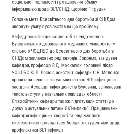
соціальної терпимості і розширення обміну
інформацією щодо ВІЛ/СНІД, щорічно 1 грудня.
Головна мета Всесвітнього дня боротьби зі СНІДом —
звернути увагу суспільства на цю проблему.
Кафедрою інфекційних хвороб та епідеміології
Буковинського державного медичного університету
спільно з ЧОЦПБС до Всесвітнього дня боротьби зі
СНІДом заплановано ряд заходів. Зокрема, завідувач
кафедри, професор В.Д. Москалюк, головний лікар
ЧОЦПБС Ю.Л. Лесюк, асистент кафедри С.Р. Меленко
прочитали лекції з актуальних питань ВІЛ-інфекції на
засіданні Асоціації інфекціоністів Буковини, заплановані
також виступи у навчальних закладах області.
Співробітники кафедри також підготували статті до
друку з актуальних питань ВІЛ-інфекції. Працівниками
кафедри інфекційних хвороб та епідеміології
систематично проводяться бесіди зі студентами щодо
профілактики ВІЛ-інфекції.