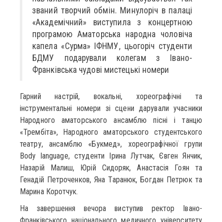
званий творчий обмін. Минулоріч в палаці
«Академічний» виступила з концертною
програмою Аматорська народна чоловіча
капела «Сурма» ІФНМУ, цьогоріч студенти
БДМУ подарували колегам з Івано-
Франківська чудові мистецькі номери
Гарний настрій, вокальні, хореографічні та
інструментальні номери зі сцени дарували учасники
Народного аматорського ансамблю пісні і танцю
«Трембіта», Народного аматорського студентського
театру, ансамблю «Букмед», хореографічної групи
Body language, студенти Ірина Лутчак, Євген Янчик,
Назарій Малиш, Юрій Сидоряк, Анастасія Гоян та
Генадій Петроченков, Яна Таранюк, Богдан Петрюк та
Марина Коротчук.
На завершення вечора виступив ректор Івано-
Франківського національного медичного університету