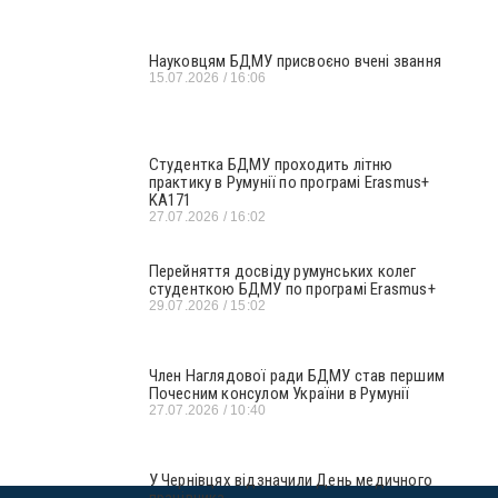
Науковцям БДМУ присвоєно вчені звання
15.07.2026
16:06
Студентка БДМУ проходить літню
практику в Румунії по програмі Erasmus+
KA171
27.07.2026
16:02
Перейняття досвіду румунських колег
студенткою БДМУ по програмі Erasmus+
29.07.2026
15:02
Член Наглядової ради БДМУ став першим
Почесним консулом України в Румунії
27.07.2026
10:40
У Чернівцях відзначили День медичного
працівника