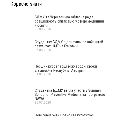
Корисно знати
БДМУ та Чернівецька обласна рада
розширюють співпрацю у сфері медицини
й освіти
05.08.2026
Студентку БДМУ відзначили за найвищий
результат НМТ на Буковині
05.08.2026
Перший курс і перші міжнародні кроки:
Erasmus+ в Республіці Австрія
31.07.2026
Студентка БДМУ взяла участь у Summer
School of Preventive Medicine за програмою
NAWA
30.07.2026
Нові горизонти мовної та культурної