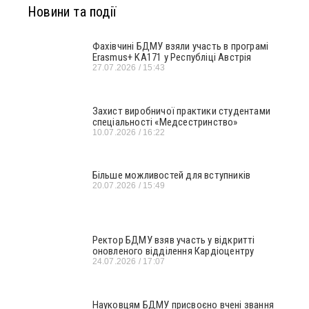
Новини та події
Фахівчині БДМУ взяли участь в програмі
Erasmus+ KA171 у Республіці Австрія
27.07.2026
15:43
Захист виробничої практики студентами
спеціальності «Медсестринство»
10.07.2026
16:22
Більше можливостей для вступників
20.07.2026
15:49
Ректор БДМУ взяв участь у відкритті
оновленого відділення Кардіоцентру
24.07.2026
17:07
Науковцям БДМУ присвоєно вчені звання