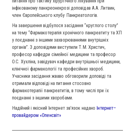
питання про тактику хірургічного лікування при
інфікованому панкреонекрозі доповідав А.А. Литвин,
член Європейського клубу Панкреатологів.
На завершення відбулося засідання “круглого столу”
на тему “Фармакотерапія хронічного панкреатиту та ХП
у поєднанні з іншими захворюваннями внутрішніх
органів”. З доповідями виступили Т.М. Христич,
професор кафедри сімейної медицини та професор
О.С. Хухліна, завідувач кафедри внутрішньої медицини,
клінічної фармакології та професійних хвороб.
Учасники засідання жваво обговорили доповіді та
отримали відповіді на питання стосовно
фармакотерапії панкреатитів, в тому числі при їх
поєднанні з іншими хворобами.
Надійний і якісний Інтернет зв’язок надано
Інтернет–
провайдером «Опенсвіт»