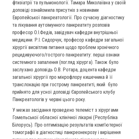
фтизіатрії та пульмонології. Тамара Миколаївна у своїй
доповіді ознайомила присутніх з новинами
Европейської панкреатології. Про сучасну діагностику
та лікування аутоімунного панкреатиту розповів
професор О.І.Федів, завідувач кафедри внутрішньої
медицини. Р.І. Сидорчук, професор кафедри загальної
хірургії висвітлив питання щодо проблем хронічного
рецидивуючого/гострого панкреатиту: перші ознаки
системного запалення (погляд хірурга). Також було
заслухано доповідь О.В. Ротара, доцента кафедри
загальної хірургії про мікрофлору кишечника й її
транслокацію при гострому панкреатиті, який було
прийнято для усної доповіді Європейського клубу
Панкреатологів у червні цього року.
У межах засідання проведено телеміст з хірургами
Гомельської обласної клінічної лікарні (Республіка
Білорусь). Про оптимізацію результатів комп’ютерної
томографії в діагностиці панкреонекрозу і вирішення