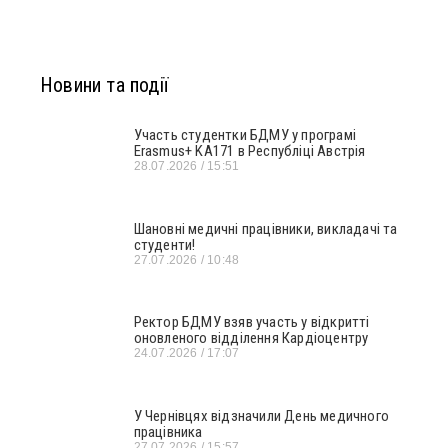
Новини та події
Участь студентки БДМУ у програмі
Erasmus+ KA171 в Республіці Австрія
28.07.2026
15:51
Шановні медичні працівники, викладачі та
студенти!
27.07.2026
10:48
Ректор БДМУ взяв участь у відкритті
оновленого відділення Кардіоцентру
24.07.2026
17:07
У Чернівцях відзначили День медичного
працівника
27.07.2026
15:57