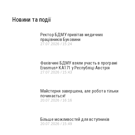
Новини та події
Ректор БДМУ привітав медичних
працівників Буковини
27.07.2026
15:24
Фахівчині БДМУ взяли участь в програмі
Erasmus+ KA171 у Республіці Австрія
27.07.2026
15:43
Майстерня завершена, але робота тільки
починається!
20.07.2026
16:16
Більше можливостей для вступників
20.07.2026
15:49