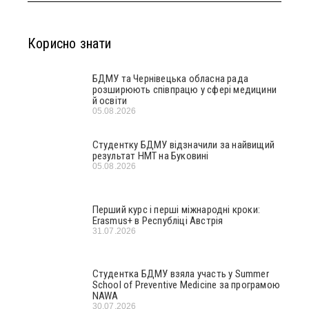
Корисно знати
БДМУ та Чернівецька обласна рада
розширюють співпрацю у сфері медицини
й освіти
05.08.2026
Студентку БДМУ відзначили за найвищий
результат НМТ на Буковині
05.08.2026
Перший курс і перші міжнародні кроки:
Erasmus+ в Республіці Австрія
31.07.2026
Студентка БДМУ взяла участь у Summer
School of Preventive Medicine за програмою
NAWA
30.07.2026