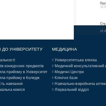
Пос
10.
Сту
пра
22.
П ДО УНІВЕРСИТЕТУ
МЕДИЦИНА
альності
Університетська клініка
ік конкурсних предметів
Медичний консультативний 
ла прийому в Університет
Медичні Центри
ла прийому в Коледж
Клінічні бази
сть навчання
Навчально-виробнича аптек
альна коміся
Лікувальний відділ