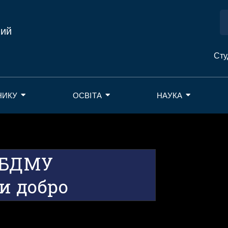
ний
Сту
НИКУ
ОСВІТА
НАУКА
 БДМУ
и добро