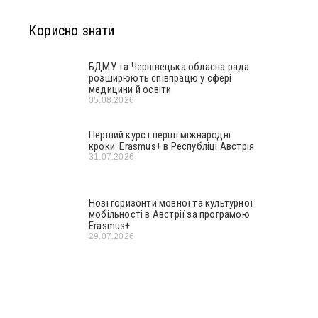
Корисно знати
БДМУ та Чернівецька обласна рада
розширюють співпрацю у сфері
медицини й освіти
05.08.2026
Перший курс і перші міжнародні
кроки: Erasmus+ в Республіці Австрія
31.07.2026
Нові горизонти мовної та культурної
мобільності в Австрії за програмою
Erasmus+
29.07.2026