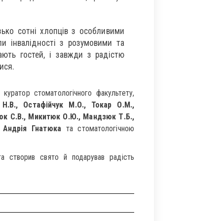
ько сотні хлопців з особливими
упи інвалідності з розумовими та
ають гостей, і завжди з радістю
ися.
й куратор стоматологічного факультету,
Н.В., Остафійчук М.О., Токар О.М.,
юк С.В., Микитюк О.Ю., Мандзюк Т.Б.,
ю
Андрія Гнатюка
та стоматологічною
а створив свято й подарував радість