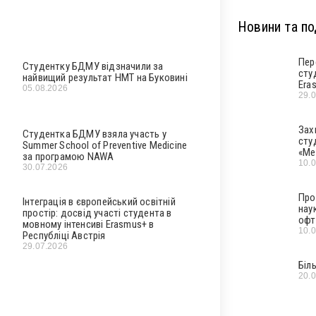
Новини та под
Пер
Студентку БДМУ відзначили за
сту
найвищий результат НМТ на Буковині
Era
05.08.2026
29.
Зах
Студентка БДМУ взяла участь у
сту
Summer School of Preventive Medicine
«Ме
за програмою NAWA
10.
30.07.2026
Про
Інтеграція в європейський освітній
нау
простір: досвід участі студента в
офт
мовному інтенсиві Erasmus+ в
10.
Республіці Австрія
29.07.2026
Біл
20.