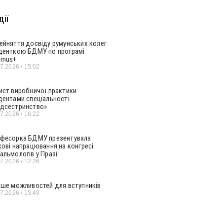
ії
ейняття досвіду румунських колег
денткою БДМУ по програмі
smus+
07.2026
15:02
ист виробничої практики
дентами спеціальності
дсестринство»
07.2026
16:22
фесорка БДМУ презентувала
кові напрацювання на конгресі
альмологів у Празі
07.2026
12:26
ьше можливостей для вступників
07.2026
15:49