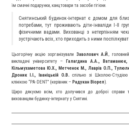
їм смачні подарунки, канцтовари та засоби гігієни.
Снятинський будинок-інтернат є домом для близ
потребами, тут проживають діти-інваліди І-ІІ гр
фізичними вадами. Вихованці з нетерпінням чек
зустрічають всіх, хто приходить з ними поспілкуват
Цьогорічну акцію зорганізували
Заволович А.Й
., головни
викладачі університету –
Галагдина А.А., Ватаманюк, 
Кільмухаметова Ю.Х., Метченок М., Лаврів О.П., Тулюл
Дроник І.І., Іваніцькій О.В.
спільно зі Школою-Студіє
клінікою “РА-DENT” (керівник –
Радукан Віорел
).
Щиро дякуємо всім, хто долучився до доброї справи т
вихованцям будинку-інтернату у Снятині.