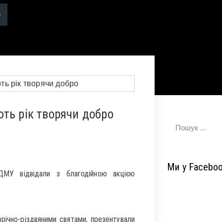
ть рік творячи добро
Ми у Facebo
ДМУ відвідали з благодійною акцією
орічно-різдвяними святами, презентували