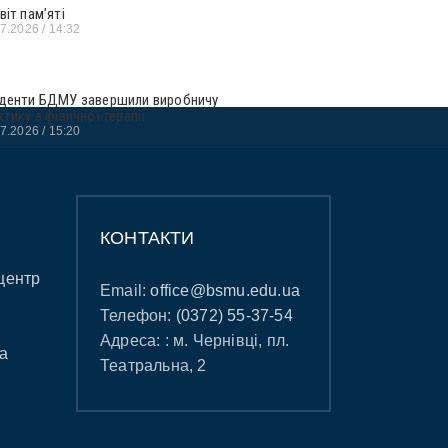
віт пам’яті
07.2026
14:32
денти БДМУ завершили виробничу
ктику з фізичної терапії
07.2026
15:20
КОНТАКТИ
центр
Email:
office@bsmu.edu.ua
Телефон:
(0372) 55-37-54
Адреса: : м. Чернівці, пл.
а
Театральна, 2