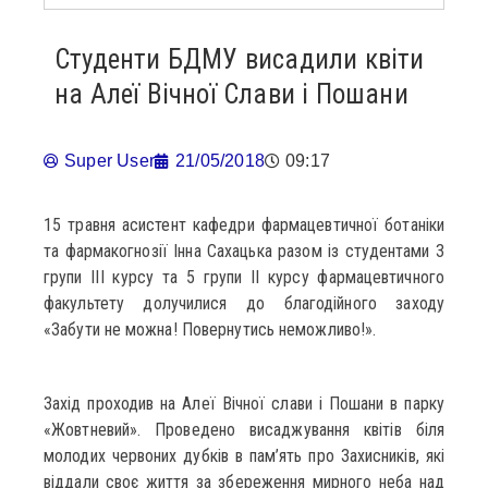
Студенти БДМУ висадили квіти
на Алеї Вічної Слави і Пошани
Super User
21/05/2018
09:17
15 травня асистент кафедри фармацевтичної ботаніки
та фармакогнозії Інна Сахацька разом із студентами 3
групи ІІІ курсу та 5 групи ІІ курсу фармацевтичного
факультету долучилися до благодійного заходу
«Забути не можна! Повернутись неможливо!».
Захід проходив на Алеї Вічної слави і Пошани в парку
«Жовтневий». Проведено висаджування квітів біля
молодих червоних дубків в пам’ять про Захисників, які
віддали своє життя за збереження мирного неба над