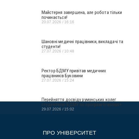
Майстерня завершена, але робота тільки
починається!
20.07.2026
16:16
Шановні медичні працівники, викладачі та
студенти!
27.07.2026
10:48
Ректор БДМУ привітав медичних
працівників Буковини
27.07.2026
15:24
Перейняття досвіду румунських колег
студенткою БДМУ по програмі Erasmus+
29.07.2026
15:02
ПРО УНІВЕРСИТЕТ