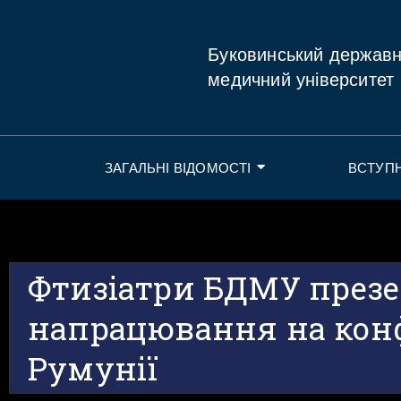
Буковинський держав
медичний університет
ЗАГАЛЬНІ ВІДОМОСТІ
ВСТУП
Фтизіатри БДМУ през
напрацювання на конф
Румунії