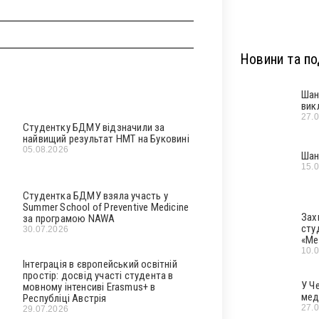
Новини та под
Шан
вик
27.
Студентку БДМУ відзначили за
найвищий результат НМТ на Буковині
05.08.2026
Шан
15.
Студентка БДМУ взяла участь у
Summer School of Preventive Medicine
Зах
за програмою NAWA
сту
30.07.2026
«Ме
10.
Інтеграція в європейський освітній
простір: досвід участі студента в
У Ч
мовному інтенсиві Erasmus+ в
мед
Республіці Австрія
27.
29.07.2026