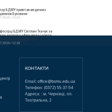
тор БДМУ привітав медичних
цівників Буковини
07.2026
15:24
фесорці БДМУ Світлані Ткачук за
атні заслуги у сфері вищої освіти
значено стипендію КМУ
07.2026
12:18
КОНТАКТИ
центр
Email:
office@bsmu.edu.ua
Телефон:
(0372) 55-37-54
Адреса: : м. Чернівці, пл.
а
Театральна, 2