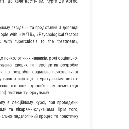
тії до халатності» (м. Курте де Аргес,
ному засіданні та представив 3 доповіді
eople with HIV/TB», «Psychological factors
s with tuberculosis to the treatment»,
 психологічних чинників, ролі соціально-
кування хворих та перспектив розробки
ни по розробці соціально-психологічної
ульозної інфекції з урахуванням психо-
ичної охорони здоров’я в імплементації
рофілактики туберкульозу.
алу в лекційному курсі, при проведенні
ами та лікарями-слухачами. Крім того,
чально-педагогічний процес та практичну