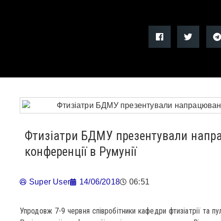
Фтизіатри БДМУ презентували напр
конференції в Румунії
Super User
14/06/2018
06:51
Упродовж 7-9 червня співробітники кафедри фтизіатрії та п