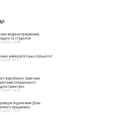
ії
овні медичні працівники,
ладачі та студенти!
07.2026
10:48
овна університетська спільното!
07.2026
10:47
ист виробничої практики
дентами спеціальності
дсестринство»
07.2026
16:22
ернівцях відзначили День
ичного працівника
07.2026
15:57