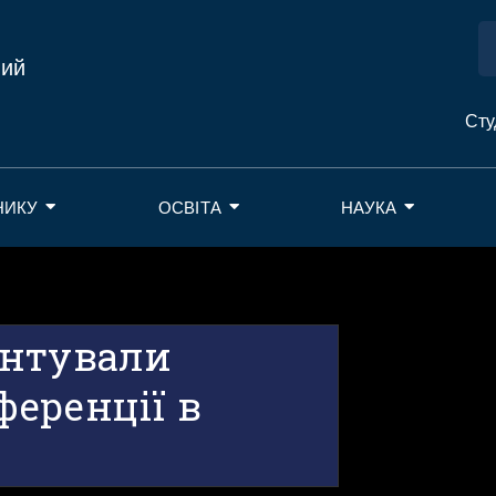
ний
Сту
НИКУ
ОСВІТА
НАУКА
ентували
еренції в