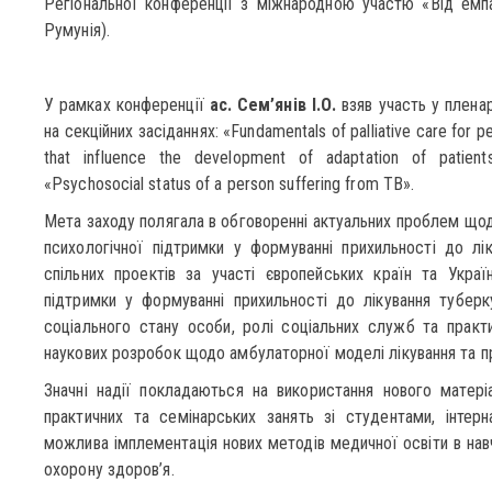
Регіональної конференції з міжнародною участю «Від емпа
Румунія).
У рамках конференції
ас. Сем’янів І.О.
взяв участь у пленар
на секційних засіданнях: «Fundamentals of palliative care for p
that influence the development of adaptation of patient
«Psychosocial status of a person suffering from TB».
Мета заходу полягала в обговоренні актуальних проблем щодо
психологічної підтримки у формуванні прихильності до лі
спільних проектів за участі європейських країн та Украї
підтримки у формуванні прихильності до лікування туберк
соціального стану особи, ролі соціальних служб та практ
наукових розробок щодо амбулаторної моделі лікування та п
Значні надії покладаються на використання нового матері
практичних та семінарських занять зі студентами, інтерн
можлива імплементація нових методів медичної освіти в нав
охорону здоров’я.