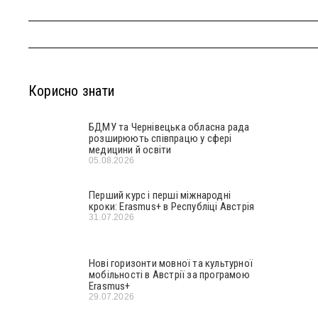
Корисно знати
БДМУ та Чернівецька обласна рада
розширюють співпрацю у сфері
медицини й освіти
05.08.2026
Перший курс і перші міжнародні
кроки: Erasmus+ в Республіці Австрія
31.07.2026
Нові горизонти мовної та культурної
мобільності в Австрії за програмою
Erasmus+
29.07.2026