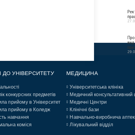
Рек
пра
27.
Про
вид
при
29.
П ДО УНІВЕРСИТЕТУ
МЕДИЦИНА
альності
Університетська клініка
ік конкурсних предметів
Медичний консультативний 
ла прийому в Університет
Медичні Центри
ла прийому в Коледж
Клінічні бази
сть навчання
Навчально-виробнича аптек
альна коміся
Лікувальний відділ