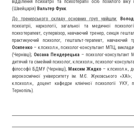
відділення психіатрії та психотерапії осіб похилого віку 
(Швейцарія)
Вальтер Функ
.
До тренерського складу основних груп увійшли:
Волод
психіатрії, наркології, загальної та медичної психол
психотерапевт, супервізор, навчаючий тренер, секція гештал
практикуючий психолог, гештальт-терапевт, навчаючий т
Осипенко
– к.психол.н., психолог-консультант МПЦ, виклад
(Чернівці);
Оксана Пендерецька
– психолог-консультант 
дитячий та сімейний психолог, к.психол.н., психолог-консуль
філософії БДМУ (Чернівці),
Максим Жидко
– к.психол.н., 
аерокосмічної університету ім. М.Є. Жуковського «ХАІ»
к.психол.н., доцент кафедри клінічної психології УКУ, 
Тернопіль).