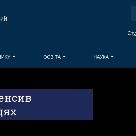
ний
Сту
НИКУ
ОСВІТА
НАУКА
тенсив
цях