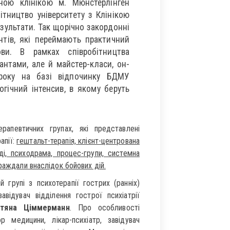
ною клінікою м. Мюнстерлінген
ітництво університету з Клінікою
езультати. Так щорічно закордонні
тів, які переймають практичний
и. В рамках співробітництва
антами, але й майстер-класи, он-
ороку на базі відпочинку БДМУ
огічний інтенсив, в якому беруть
рапевтичних групах, які представлені
апії:
гештальт-терапія, клієнт-центрована
оді, психодрама, процес-групи, системна
раждали внаслідок бойових дій.
 групі з психотерапії гострих (ранніх)
авідувач відділення гострої психіатрії
етяна Ціммерманн
. Про особливості
 медицини, лікар-психіатр, завідувач