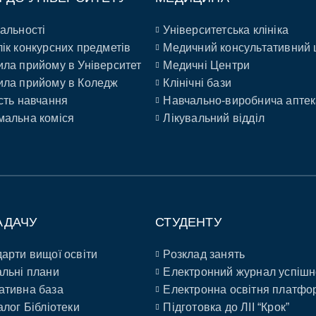
альності
Університетська клініка
ік конкурсних предметів
Медичний консультативний 
ла прийому в Університет
Медичні Центри
ла прийому в Коледж
Клінічні бази
сть навчання
Навчально-виробнича аптек
альна коміся
Лікувальний відділ
АДАЧУ
СТУДЕНТУ
арти вищої освіти
Розклад занять
льні плани
Електронний журнал успішн
ативна база
Електронна освітня платфо
алог Бібліотеки
Підготовка до ЛІІ “Крок”