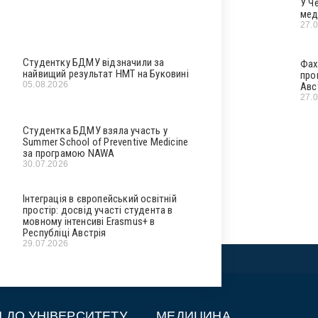
У Ч
мед
27.
Студентку БДМУ відзначили за
Фах
найвищий результат НМТ на Буковині
про
05.08.2026
Авс
27.
Студентка БДМУ взяла участь у
Summer School of Preventive Medicine
за програмою NAWA
30.07.2026
Інтеграція в європейський освітній
простір: досвід участі студента в
мовному інтенсиві Erasmus+ в
Республіці Австрія
29.07.2026
П ДО УНІВЕРСИТЕТУ
МЕДИЦИНА