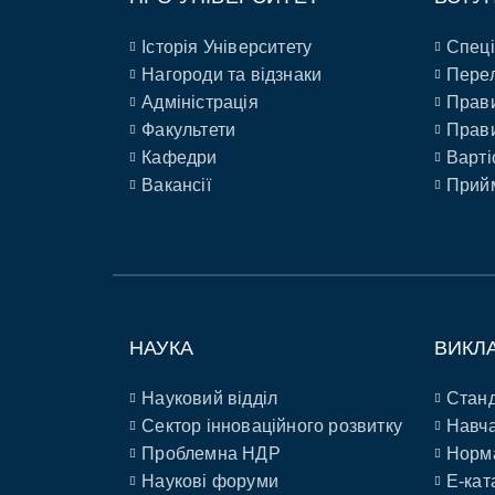
Історія Університету
Спеці
Нагороди та відзнаки
Перел
Адміністрація
Прави
Факультети
Прави
Кафедри
Варті
Вакансії
Прийм
НАУКА
ВИКЛ
Науковий відділ
Станд
Сектор інноваційного розвитку
Навча
Проблемна НДР
Норм
Наукові форуми
E-кат