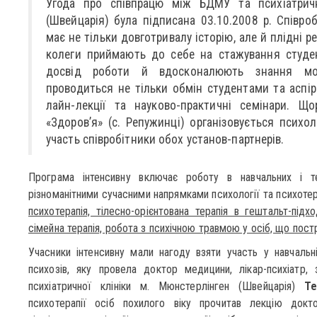
Угода про співпрацю між БДМУ та психіатрич
(Швейцарія) була підписана 03.10.2008 р. Співроб
має не тільки довготривалу історію, але й плідні р
колеги приймають до себе на стажування студен
досвід роботи й вдосконалюють знання мов
проводиться не тільки обмін студентами та аспір
лайн-лекції та науково-практичні семінари. Щ
«Здоров’я» (с. Репужинці) організовується психол
участь співробітники обох установ-партнерів.
Програма інтенсивну включає роботу в навчальних і те
різноманітними сучасними напрямками психології та психотер
психотерапія, тілесно-орієнтована терапія в гештальт-підх
сімейна терапія, робота з психічною травмою у осіб, що пост
Учасники інтенсивну мали нагоду взяти участь у навчальній
психозів, яку провела доктор медицини, лікар-психіатр, з
психіатричної клініки м. Мюнстерлінген (Швейцарія)
Т
психотерапії осіб похилого віку прочитав лекцію доктор