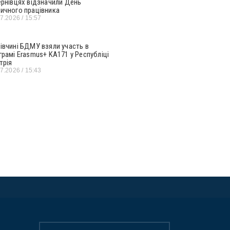
ернівцях відзначили День
ичного працівника
07.2026
15:57
івчині БДМУ взяли участь в
грамі Erasmus+ KA171 у Республіці
трія
07.2026
15:43