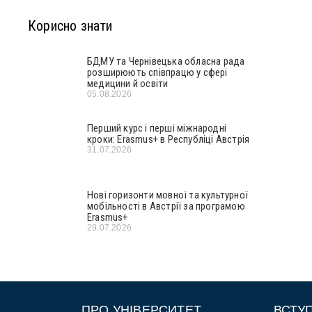
Корисно знати
БДМУ та Чернівецька обласна рада
розширюють співпрацю у сфері
медицини й освіти
05.08.2026
Перший курс і перші міжнародні
кроки: Erasmus+ в Республіці Австрія
31.07.2026
Нові горизонти мовної та культурної
мобільності в Австрії за програмою
Erasmus+
29.07.2026
ПРО УНІВЕРСИТЕТ
ВСТУ