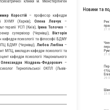
психіатричної клініки м. Мюнстерлінген
Новини та под
имир Коростій
– професор кафедри
огії ХНМУ (Харків);
Олена Левчук
–
Рек
пра
ьт-терапії УСП (Київ);
Ірина Толочко
–
27.
ренер супервізор (Чернівці);
Вікторія
ач кафедри психології та філософії БДМУ
Чле
МПЦ БДМУ (Чернівці);
Любов Любіна
–
пер
тант МПЦ, викладач кафедри психології та
Рум
27.
доцент кафедри психології Національного
;
Олександра Ніздрань-Федорович
–
Пер
психолог Тернопільської ОКПЛ (Львів-
сту
Era
29.
Шан
15.