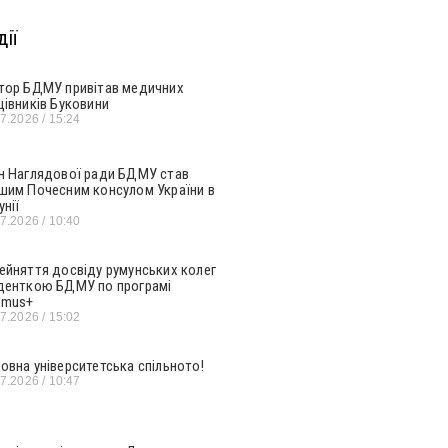
ії
тор БДМУ привітав медичних
цівників Буковини
07.2026
15:24
н Наглядової ради БДМУ став
шим Почесним консулом України в
унії
07.2026
10:40
ейняття досвіду румунських колег
денткою БДМУ по програмі
smus+
07.2026
15:02
овна університетська спільното!
07.2026
10:47