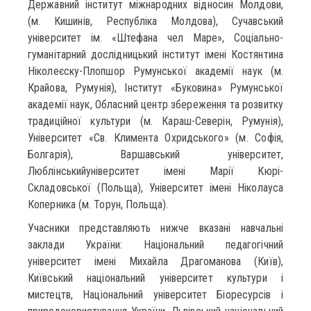
Державний інститут міжнародних відносин Молдови,
(м. Кишинів, Республіка Молдова), Сучавський
університет ім. «Штефана чел Маре», Соціально-
гуманітарний дослідницький інститут імені Костянтина
Ніколеєску-Плопшор Румунської академії наук (м.
Крайова, Румунія), Інститут «Буковина» Румунської
академії наук, Обласний центр збереження та розвитку
традиційної культури (м. Караш-Северін, Румунія),
Університет «Св. Климента Охридського» (м. Софія,
Болгарія), Варшавський університет,
Люблінськийуніверситет імені Марії Кюрі-
Складовської (Польща), Університет імені Ніколауса
Коперника (м. Торун, Польща).
Учасники представляють нижче вказані навчальні
заклади України: Національний педагогічний
університет імені Михайла Драгоманова (Київ),
Київський національний університет культури і
мистецтв, Національний університет Біоресурсів і