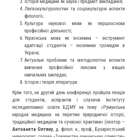
Історія медицини як наука і предмет викладання;
Лінгвокультурологічні та соціокультурні аспекти
філології;
Культура наукової мови як першооснова
професійної діяльності;
Українська мова як іноземна – інструмент
адаптації студентів – іноземних громадян в
Україні;
Актуальні проблеми та методологічні аспекти
вивчення професійної лексики у вищих
навчальних закладах;
Історія і теорія літератури.
Крім того, на другий день конференції пройшла лекція
для студентів, аспірантів і слухачів Інституту
післядипломної освіти БДМУ на тему: «Румунська
народна медицина: на перетині природничої історії,
традиційної медицини та сучасної практики» (лектор –
Антоанета Олтяну
, д. філол. н., проф., Бухарестський
університет, голова «Товариства румунських славістів»