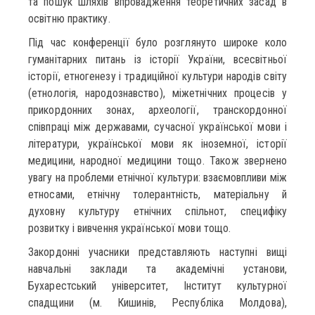
та пошук шляхів впровадження теоретичних засад в
освітню практику.
Під час конференції було розглянуто широке коло
гуманітарних питань із історії України, всесвітньої
історії, етногенезу і традиційної культури народів світу
(етнологія, народознавство), міжетнічних процесів у
прикордонних зонах, археології, транскордонної
співпраці між державами, сучасної української мови і
літератури, української мови як іноземної, історії
медицини, народної медицини тощо. Також звернено
увагу на проблеми етнічної культури: взаємовпливи між
етносами, етнічну толерантність, матеріальну й
духовну культуру етнічних спільнот, специфіку
розвитку і вивчення української мови тощо.
Закордонні учасники представляють наступні вищі
навчальні заклади та академічні установи,
Бухарестський університет, Інститут культурної
спадщини (м. Кишинів, Республіка Молдова),