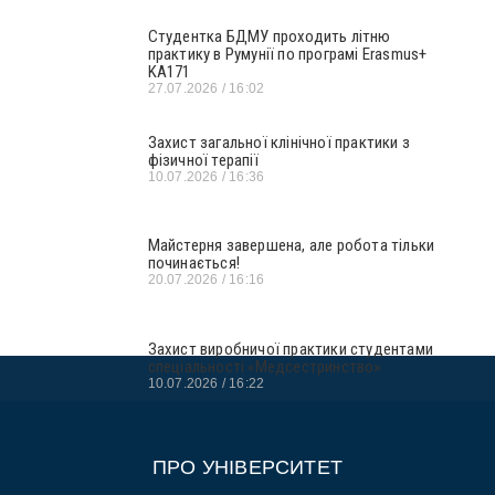
Студентка БДМУ проходить літню
практику в Румунії по програмі Erasmus+
KA171
27.07.2026
16:02
Захист загальної клінічної практики з
фізичної терапії
10.07.2026
16:36
Майстерня завершена, але робота тільки
починається!
20.07.2026
16:16
Захист виробничої практики студентами
спеціальності «Медсестринство»
10.07.2026
16:22
ПРО УНІВЕРСИТЕТ