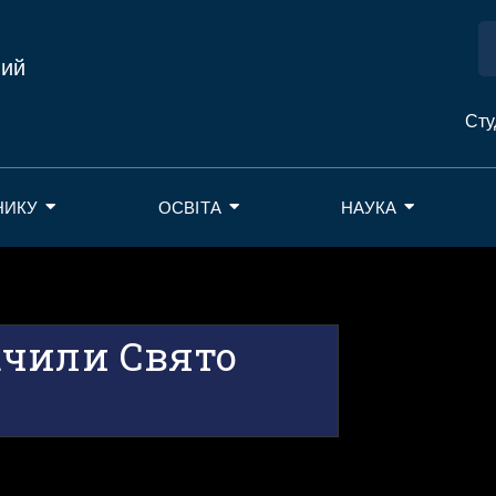
ний
Сту
НИКУ
ОСВІТА
НАУКА
ачили Свято