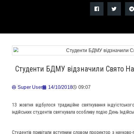
Студенти БДМУ відзначили Свято На
Super User
14/10/2018
09:07
13 жовтня відбулося традиційне святкування індуїстськог
індійських студентів святкувала особливу подію День Індійськ
Студентів привітали вступним словом проректор з науково