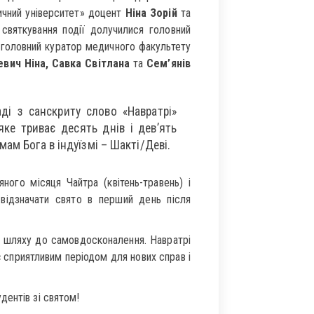
ичний університет» доцент
Ніна Зорій
та
 святкування події долучилися головний
 головний куратор медичного факультету
евич Ніна, Савка Світлана
та
Сем’янів
аді з санскриту слово «Навратрі»
яке триває десять днів і дев’ять
ам Бога в індуїзмі – Шакті/Деві.
ного місяця Чайтра (квітень-травень) і
 відзначати свято в перший день після
 шляху до самовдосконалення. Навратрі
 сприятливим періодом для нових справ і
дентів зі святом!