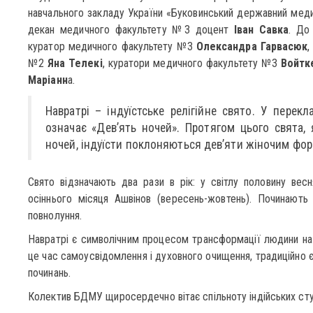
навчального закладу України «Буковинський державний мед
декан медичного факультету №3 доцент
Іван Савка
. До
куратор медичного факультету №3
Олександра Гарвасюк
,
№2
Яна Телекі
, куратори медичного факультету №3
Войтк
Маріанн
а.
Навратрі – індуїстське релігійне свято. У перекл
означає «Дев’ять ночей». Протягом цього свята, 
ночей, індуїсти поклоняються дев’яти жіночим форм
Свято відзначають два рази в рік: у світлу половину весня
осіннього місяця Ашвінов (вересень-жовтень). Починають
повнолуння.
Навратрі є символічним процесом трансформації людини на
це час самоусвідомлення і духовного очищення, традиційно є
починань.
Колектив БДМУ щиросердечно вітає спільноту індійських сту