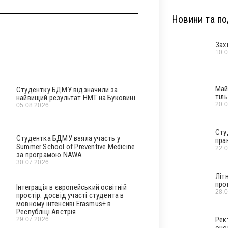
Новини та под
Зах
10.
Май
Студентку БДМУ відзначили за
тіл
найвищий результат НМТ на Буковині
20.
05.08.2026
Сту
Студентка БДМУ взяла участь у
пра
Summer School of Preventive Medicine
22.
за програмою NAWA
30.07.2026
Літ
про
Інтеграція в європейський освітній
28.
простір: досвід участі студента в
мовному інтенсиві Erasmus+ в
Республіці Австрія
Рек
29.07.2026
оно