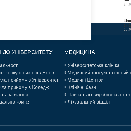
24.
Шан
вик
27.
П ДО УНІВЕРСИТЕТУ
МЕДИЦИНА
альності
Університетська клініка
ік конкурсних предметів
Медичний консультативний 
ла прийому в Університет
Медичні Центри
ла прийому в Коледж
Клінічні бази
сть навчання
Навчально-виробнича аптек
альна коміся
Лікувальний відділ