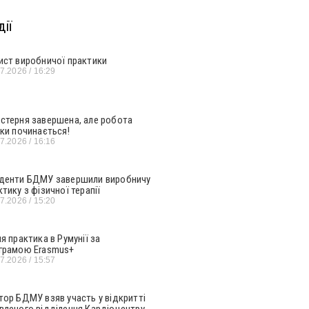
ії
ист виробничої практики
07.2026
16:29
стерня завершена, але робота
ьки починається!
07.2026
16:16
денти БДМУ завершили виробничу
ктику з фізичної терапії
07.2026
15:20
ня практика в Румунії за
грамою Erasmus+
07.2026
15:57
тор БДМУ взяв участь у відкритті
вленого відділення Кардіоцентру