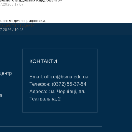
07.2026
17:07
овні медичні працівники,
ладачі та студенти!
07.2026
10:48
КОНТАКТИ
центр
Email:
office@bsmu.edu.ua
Телефон:
(0372) 55-37-54
Адреса: : м. Чернівці, пл.
а
Театральна, 2