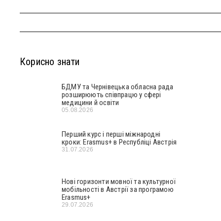
Корисно знати
БДМУ та Чернівецька обласна рада
розширюють співпрацю у сфері
медицини й освіти
05.08.2026
Перший курс і перші міжнародні
кроки: Erasmus+ в Республіці Австрія
31.07.2026
Нові горизонти мовної та культурної
мобільності в Австрії за програмою
Erasmus+
29.07.2026