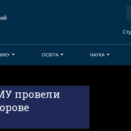
ний
Сту
НИКУ
ОСВІТА
НАУКА
МУ провели
дорове