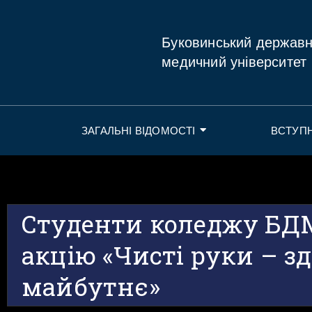
Буковинський держав
медичний університет
ЗАГАЛЬНІ ВІДОМОСТІ
ВСТУП
Студенти коледжу БД
акцію «Чисті руки – з
майбутнє»