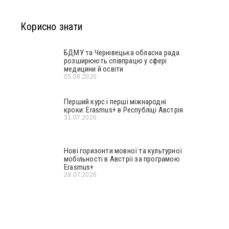
Корисно знати
БДМУ та Чернівецька обласна рада
розширюють співпрацю у сфері
медицини й освіти
05.08.2026
Перший курс і перші міжнародні
кроки: Erasmus+ в Республіці Австрія
31.07.2026
Нові горизонти мовної та культурної
мобільності в Австрії за програмою
Erasmus+
29.07.2026