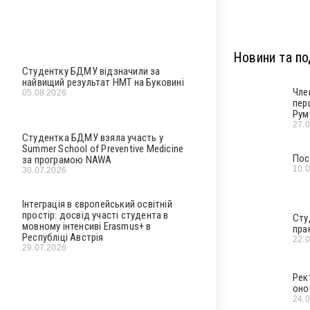
Новини та под
Студентку БДМУ відзначили за
найвищий результат НМТ на Буковині
Чле
05.08.2026
пер
Рум
27.
Студентка БДМУ взяла участь у
Summer School of Preventive Medicine
Пос
за програмою NAWA
10.
30.07.2026
Інтеграція в європейський освітній
простір: досвід участі студента в
Сту
мовному інтенсиві Erasmus+ в
пра
Республіці Австрія
22.
29.07.2026
Рек
оно
24.