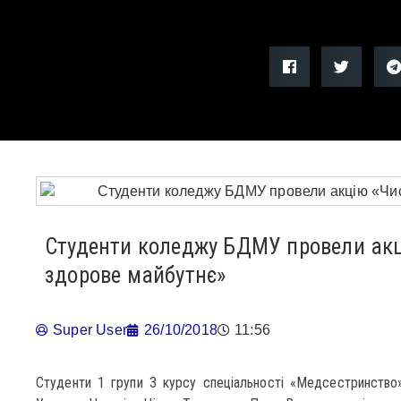
Студенти коледжу БДМУ провели акц
здорове майбутнє»
Super User
26/10/2018
11:56
Студенти 1 групи 3 курсу спеціальності «Медсестринст