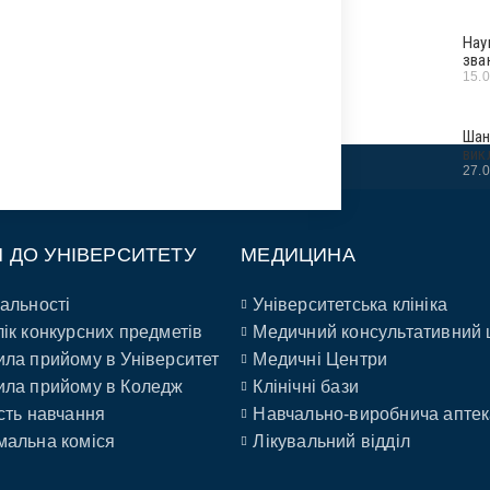
Нау
зва
15.
Шан
вик
27.
П ДО УНІВЕРСИТЕТУ
МЕДИЦИНА
альності
Університетська клініка
ік конкурсних предметів
Медичний консультативний 
ла прийому в Університет
Медичні Центри
ла прийому в Коледж
Клінічні бази
сть навчання
Навчально-виробнича аптек
альна коміся
Лікувальний відділ