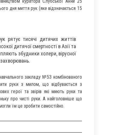
рівництвом куратора Слубської Анни 25
ого дня миття рук (яке відзначається 15
ук рятує тисячі дитячих життів
сокої дитячої смертності в Азії та
апляють збудники холери, вірусної
х захворювань.
 навчального закладу №53 комбінованого
мити руки з милом, що відбувається з
вих герої та звірів які миють руки та
ньку про чисті руки. А найголовніше що
могли їм це зробити самостійно.