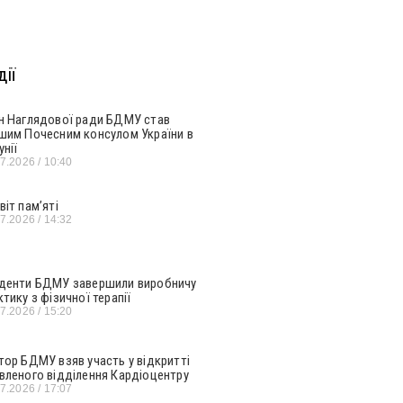
ії
н Наглядової ради БДМУ став
шим Почесним консулом України в
унії
07.2026
10:40
віт пам’яті
07.2026
14:32
денти БДМУ завершили виробничу
ктику з фізичної терапії
07.2026
15:20
тор БДМУ взяв участь у відкритті
вленого відділення Кардіоцентру
07.2026
17:07