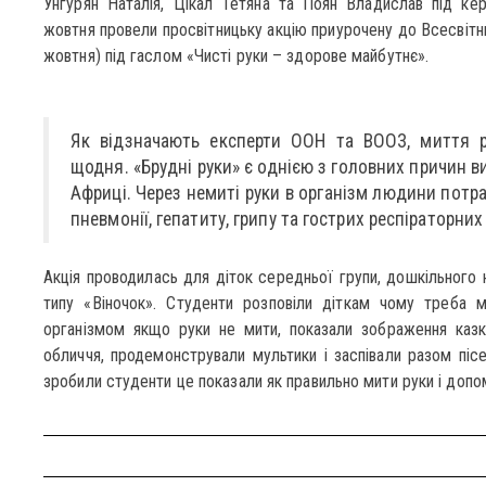
Унгурян Наталія, Цікал Тетяна та Поян Владислав під ке
жовтня провели просвітницьку акцію приурочену до Всесвітнь
жовтня) під гаслом «Чисті руки – здорове майбутнє».
Як відзначають експерти ООН та ВООЗ, миття р
щодня. «Брудні руки» є однією з головних причин ви
Африці. Через немиті руки в організм людини потр
пневмонії, гепатиту, грипу та гострих респіраторни
Акція проводилась для діток середньої групи, дошкільного
типу «Віночок». Студенти розповіли діткам чому треба 
організмом якщо руки не мити, показали зображення казко
обличчя, продемонстрували мультики і заспівали разом пісе
зробили студенти це показали як правильно мити руки і допо