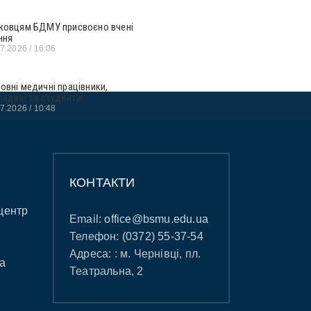
ковцям БДМУ присвоєно вчені
ння
07.2026
16:06
овні медичні працівники,
ладачі та студенти!
07.2026
10:48
КОНТАКТИ
центр
Email:
office@bsmu.edu.ua
Телефон:
(0372) 55-37-54
Адреса: : м. Чернівці, пл.
а
Театральна, 2