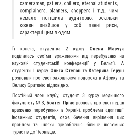
cameraman, patiers, chillers, eternal students,
complainers, planners, shoppers і т.д., чим
немало потішила аудиторію, оскільки
кожен знайшов у собі певні риси,
характерні цим людям.
Її колега, студентка 2 курсу
Олена Марчук
поділилась своїми враженнями від перебування на
науковій студентській конференції у Бельгії. А
студенти 1 курсу
Ольга Степан
та
Катерина Геруш
розповіли про свої захоплюючі подорожі в Африку та
Велику Британію відповідно.
Постійний член клубу, студент 3 курсу медичного
факультету № 3,
Боатег Прінс
розповів про свої перші
враження перебування в Україні, проблеми адаптації
іноземних студентів, своє бачення вирішення цих
проблем та шляхи приваблення більше іноземних
туристів до Чернівців.