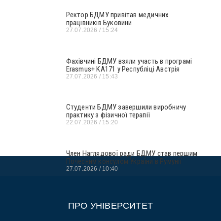
Ректор БДМУ привітав медичних
працівників Буковини
27.07.2026
15:24
Фахівчині БДМУ взяли участь в програмі
Erasmus+ KA171 у Республіці Австрія
27.07.2026
15:43
Студенти БДМУ завершили виробничу
практику з фізичної терапії
22.07.2026
15:20
Член Наглядової ради БДМУ став першим
Почесним консулом України в Румунії
27.07.2026
10:40
ПРО УНІВЕРСИТЕТ