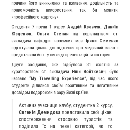
причини його виникнення та вживання, доцільність та
правомочність використання, так би мовити,
«професійного жаргону».
Студенти 7 групи 1 курсу
Андрій Кравчук, Даниїл
Юрценюк, Ольга Степан
під керівництвом ст.
викладача кафедри іноземних мов
Ірини Семенко
підготували цікаве дослідження про медичний сленг і
представили його у вигляді презентацій та вікторин.
Друге засідання, яке відбулося 31 жовтня за
кураторством ст. викладача
Ніни Войткевич
, було
назване “
My Travelling Experience”
, під час якого
студенти ділилися своїм позитивним та негативним
досвідом подорожей в зарубіжні країни.
Активна учасниця клубу, студентка 2 курсу,
Євгенія Демидова
представила свої цікаві
спостереження стосовно туристів та
поділила їх на певні категорії, як то