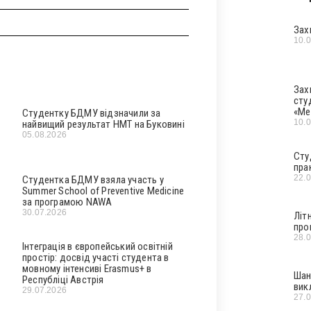
Зах
10.
Зах
сту
«Ме
Студентку БДМУ відзначили за
10.
найвищий результат НМТ на Буковині
05.08.2026
Сту
пра
22.
Студентка БДМУ взяла участь у
Summer School of Preventive Medicine
за програмою NAWA
30.07.2026
Літ
про
28.
Інтеграція в європейський освітній
простір: досвід участі студента в
мовному інтенсиві Erasmus+ в
Шан
Республіці Австрія
вик
29.07.2026
27.