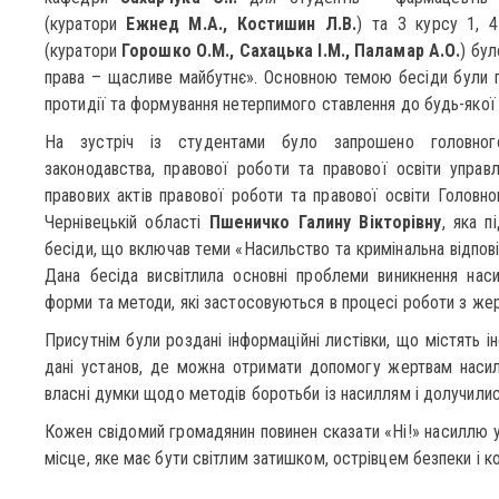
(куратори
Ежнед М.А.,
Костишин Л.В.
) та 3 курсу 1, 
(куратори
Горошко О.М., Сахацька І.М., Паламар А.О.
) бул
права – щасливе майбутнє». Основною темою бесіди були 
протидії та формування нетерпимого ставлення до будь-якої
На зустріч із студентами було запрошено головного 
законодавства, правової роботи та правової освіти управ
правових актів правової роботи та правової освіти Головно
Чернівецькій області
Пшеничко Галину Вікторівну
, яка п
бесіди, що включав теми «Насильство та кримінальна відпові
Дана бесіда висвітлила основні проблеми виникнення наси
форми та методи, які застосовуються в процесі роботи з же
Присутнім були роздані інформаційні листівки, що містять 
дані установ, де можна отримати допомогу жертвам насил
власні думки щодо методів боротьби із насиллям і долучил
Кожен свідомий громадянин повинен сказати «Ні!» насиллю у 
місце, яке має бути світлим затишком, острівцем безпеки і к