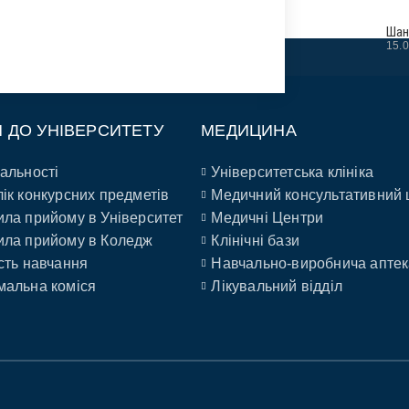
Шан
15.
П ДО УНІВЕРСИТЕТУ
МЕДИЦИНА
альності
Університетська клініка
ік конкурсних предметів
Медичний консультативний 
ла прийому в Університет
Медичні Центри
ла прийому в Коледж
Клінічні бази
сть навчання
Навчально-виробнича аптек
альна коміся
Лікувальний відділ