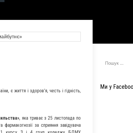
Ми у Facebo
и, є життя і здоров’я, честь і гідність,
сильства»
, яка триває з 25 листопада по
а фармакогнозії за сприяння завідувача
 1 курсу 3 і 4 груп коледжу БДМУ