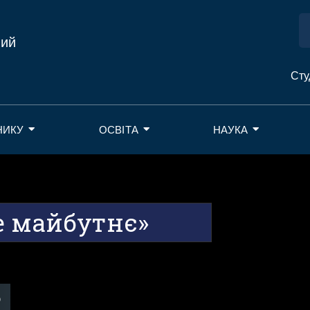
ний
Сту
НИКУ
ОСВІТА
НАУКА
е майбутнє»