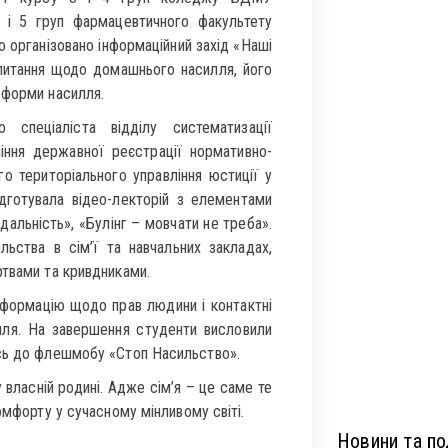
4 і 5 груп фармацевтичного факультету
о організовано інформаційний захід «Наші
питання щодо домашнього насилля, його
 форми насилля.
спеціаліста відділу систематизації
ління державної реєстрації нормативно-
го територіального управління юстиції у
ідготувала відео-лекторій з елементами
дальність», «Булінг – мовчати не треба».
льства в сім’ї та навчальних закладах,
ртвами та кривдниками.
інформацію щодо прав людини і контактні
ля. На завершення студенти висловили
ись до флешмобу «Стоп Насильство».
власній родині. Адже сім’я – це саме те
омфорту у сучасному мінливому світі.
Новини та под