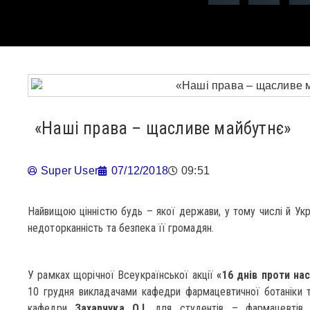
«Наші права – щасливе майбутнє»
Super User
07/12/2018
09:51
Найвищою цінністю будь – якої держави, у тому числі й Україн
недоторканність та безпека її громадян.
У рамках щорічної Всеукраїнської акції
«16 днів проти на
10 грудня викладачами кафедри фармацевтичної ботаніки т
кафедри
Захарчука О.І.
для студентів – фармацевтів