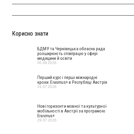
Корисно знати
БДМУ та Чернівецька обласна рада
розширюють співпрацю у сфері
медицини й освіти
05.08.2026
Перший курс і перші міжнародні
кроки: Erasmus+ в Республіці Австрія
31.07.2026
Нові горизонти мовної та культурної
мобільності в Австрії за програмою
Erasmus+
29.07.2026