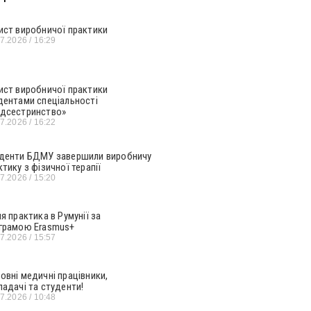
ист виробничої практики
07.2026
16:29
ист виробничої практики
дентами спеціальності
дсестринство»
07.2026
16:22
денти БДМУ завершили виробничу
ктику з фізичної терапії
07.2026
15:20
ня практика в Румунії за
грамою Erasmus+
07.2026
15:57
овні медичні працівники,
ладачі та студенти!
07.2026
10:48