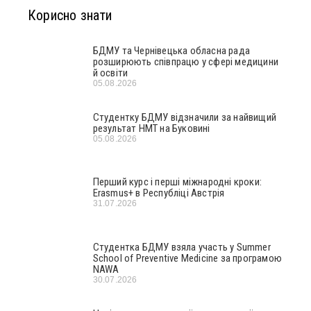
Корисно знати
БДМУ та Чернівецька обласна рада
розширюють співпрацю у сфері медицини
й освіти
05.08.2026
Студентку БДМУ відзначили за найвищий
результат НМТ на Буковині
05.08.2026
Перший курс і перші міжнародні кроки:
Erasmus+ в Республіці Австрія
31.07.2026
Студентка БДМУ взяла участь у Summer
School of Preventive Medicine за програмою
NAWA
30.07.2026