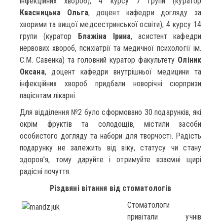
інфекційних хвороб); 4 курсу 7 групи (куратор
Квасницька Ольга
, доцент кафедри догляду за
хворими та вищої медсестринської освіти); 4 курсу 14
групи (куратор
Блажіна Ірина
, асистент кафедри
нервових хвороб, психіатрії та медичної психології ім.
С.М. Савенка) та головний куратор факультету
Оліник
Оксана
, доцент кафедри внутрішньої медицини та
інфекційних хвороб придбали новорічні сюрпризи
пацієнтам лікарні.
Для відділення №2 було сформовано 30 подарунків, які
окрім фруктів та солодощів, містили засоби
особистого догляду та набори для творчості. Радість
подарунку не залежить від віку, статусу чи стану
здоров’я, тому даруйте і отримуйте взаємні щирі
радісні почуття.
Різдвяні вітання від стоматологів
Стоматологи
привітали учнів