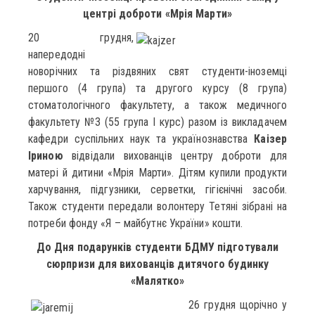
центрі доброти «Мрія Марти»
20 грудня,
напередодні
новорічних та різдвяних свят студенти-іноземці
першого (4 група) та другого курсу (8 група)
стоматологічного факультету, а також медичного
факультету №3 (55 група І курс) разом із викладачем
кафедри суспільних наук та українознавства
Каізер
Іриною
відвідали вихованців центру доброти для
матері й дитини «Мрія Марти». Дітям купили продукти
харчування, підгузники, серветки, гігієнічні засоби.
Також студенти передали волонтеру Тетяні зібрані на
потреби фонду «Я – майбутнє України» кошти.
До Дня подарунків студенти БДМУ підготували
сюрпризи для вихованців дитячого будинку
«Малятко»
26 грудня щорічно у