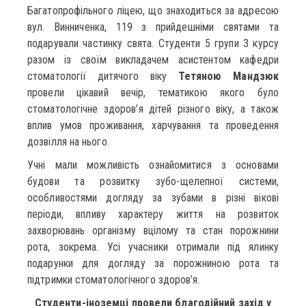
Багатопрофільного ліцею, що знаходиться за адресою
вул. Винниченка, 119 з прийдешніми святами та
подарували частинку свята. Студенти 5 групи 3 курсу
разом із своїм викладачем асистентом кафедри
стоматології дитячого віку
Тетяною Мандзюк
провели цікавий вечір, тематикою якого було
стоматологічне здоров’я дітей різного віку, а також
вплив умов проживання, харчування та проведення
дозвілля на нього.
Учні мали можливість ознайомитися з основами
будови та розвитку зубо-щелепної системи,
особливостями догляду за зубами в різні вікові
періоди, впливу характеру життя на розвиток
захворювань організму вцілому та стан порожнини
рота, зокрема. Усі учасники отримали під ялинку
подарунки для догляду за порожниною рота та
підтримки стоматологічного здоров’я.
Студенти-іноземці провели благодійний захід у