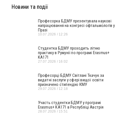
Новини та події
Професорка БДМУ презентувала наукові
напрацювання на конгресі офтальмологів у
Празі
10.07.2026
12:26
Студентка БДМУ проходить літню
практику в Румунії по програмі Erasmus+
KA171
27.07.2026
16:02
Професорці БДМУ Світлані Ткачук за
видатні заслуги у сфері вищої освіти
призначено стипендію КМУ
29.07.2026
12:18
Участь студентки БДМУ у програмі
Erasmus+ KA171 в Республіці Австрія
28.07.2026
15:51