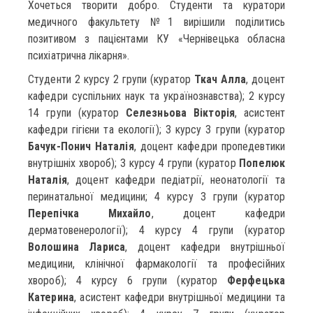
Хочеться творити добро. Студенти та куратори
медичного факультету №1 вирішили поділитись
позитивом з пацієнтами КУ «Чернівецька обласна
психіатрична лікарня».
Студенти 2 курсу 2 групи (куратор
Ткач Алла
, доцент
кафедри суспільних наук та українознавства); 2 курсу
14 групи (куратор
Селезньова Вікторія
, асистент
кафедри гігієни та екології); 3 курсу 3 групи (куратор
Бачук-Понич Наталія
, доцент кафедри пропедевтики
внутрішніх хвороб); 3 курсу 4 групи (куратор
Попелюк
Наталія
, доцент кафедри педіатрії, неонатології та
перинатальної медицини; 4 курсу 3 групи (куратор
Перепічка Михайло
, доцент кафедри
дерматовенерології); 4 курсу 4 групи (куратор
Волошина Лариса
, доцент кафедри внутрішньої
медицини, клінічної фармакології та професійних
хвороб); 4 курсу 6 групи (куратор
Ферфецька
Катерина
, асистент кафедри внутрішньої медицини та