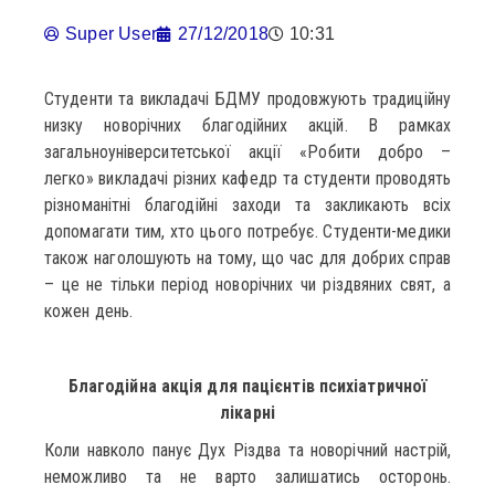
Super User
27/12/2018
10:31
Студенти та викладачі БДМУ продовжують традиційну
низку новорічних благодійних акцій. В рамках
загальноуніверситетської акції «Робити добро –
легко» викладачі різних кафедр та студенти проводять
різноманітні благодійні заходи та закликають всіх
допомагати тим, хто цього потребує. Студенти-медики
також наголошують на тому, що час для добрих справ
– це не тільки період новорічних чи різдвяних свят, а
кожен день.
Благодійна акція для пацієнтів психіатричної
лікарні
Коли навколо панує Дух Різдва та новорічний настрій,
неможливо та не варто залишатись осторонь.