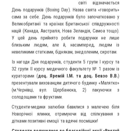
світі відзначається
День подарунків (Boxing Day). Назва свята «говорить»
сама за себе. День подарунків було започатковано у
Великобританії та країнах Британської співдружності
націй (Канада, Австралія, Нова Зеландія, Самоа тощо).
У цей день прийнято робити подарунки не лише
близьким людям, але й, насамперед, людям із
невеликими статками, біднякам, знедоленим, сиротам.
Із нагоди Дня подарунків, студенти 5 групи І курсу та
32 групи ІІ курсу медичного факультету № 1 разом із
кураторами (
доц. Яремій І.М. та доц. Бевзо В.В.
)
презентували вихованцям дитячого будинку «Малятко»
(м.Чернівці, вул. Щербанюка, 2) пакуночки з
солодощами та фруктами.
Студенти-медики залюбки бавилися з малечею біля
Новорічної ялинки, отримуючи від спілкування з
дітками позитивні емоції та вдячні посмішки!
Студенти долучилися до благодійної акції «Врятуй