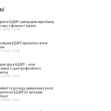
ії
денти БДМУ завершили виробничу
ктику з фізичної терапії
07.2026
15:20
ковцям БДМУ присвоєно вчені
ння
07.2026
16:06
ернатура в БДМУ – нові
ливості для професійного
витку
07.2026
14:10
ейняття досвіду румунських колег
денткою БДМУ по програмі
smus+
07.2026
15:02