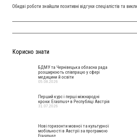
Обидві роботи знайшли позитивні відгуки спеціалістів та вик
Корисно знати
БДМУ та Чернівецька обласна рада
розширюють співпрацю у сфері
медицини й освіти
05.08.2026
Перший курс і перші міжнародні
кроки: Erasmus+ в Республіці Австрія
31.07.2026
Нові горизонти мовної та культурної
мобільності в Австрії за програмою
Erasmus+