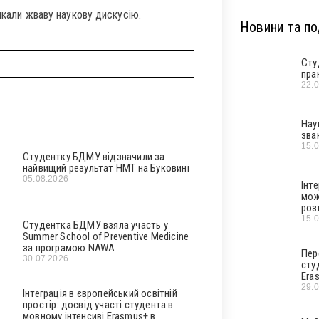
ликали жваву наукову дискусію.
Новини та под
Сту
пра
22.
Нау
зва
15.
Студентку БДМУ відзначили за
найвищий результат НМТ на Буковині
05.08.2026
Інт
мож
роз
15.
Студентка БДМУ взяла участь у
Summer School of Preventive Medicine
за програмою NAWA
Пер
30.07.2026
сту
Era
29.
Інтеграція в європейський освітній
простір: досвід участі студента в
мовному інтенсиві Erasmus+ в