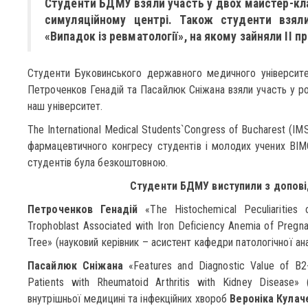
Студенти БДМУ взяли участь у двох майстер-кла
симуляційному центрі. Також студенти взяли
«Випадок із ревматології», на якому зайняли ІІ п
Студенти Буковинського державного медичного університ
Петроченков Генадій та Пасайлюк Сніжана взяли участь у р
наш університет.
The International Medical Students`Congress of Bucharest (
фармацевтичного конгресу студентів і молодих учених BIM
студентів була безкоштовною.
Студенти БДМУ виступили з допові
Петроченков Генадій
«The Histochemical Peculiarities o
Trophoblast Associated with Iron Deficiency Anemia of Pregn
Tree» (науковий керівник – асистент кафедри патологічної ан
Пасайлюк Сніжана
«Features and Diagnostic Value of Β2-
Patients with Rheumatoid Arthritis with Kidney Disease
внутрішньої медицині та інфекційних хвороб
Вероніка Кулач