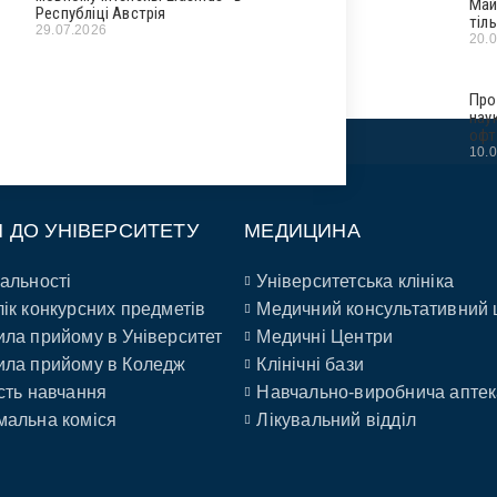
Май
Республіці Австрія
тіл
29.07.2026
20.
Про
нау
офт
10.
П ДО УНІВЕРСИТЕТУ
МЕДИЦИНА
альності
Університетська клініка
ік конкурсних предметів
Медичний консультативний 
ла прийому в Університет
Медичні Центри
ла прийому в Коледж
Клінічні бази
сть навчання
Навчально-виробнича аптек
альна коміся
Лікувальний відділ