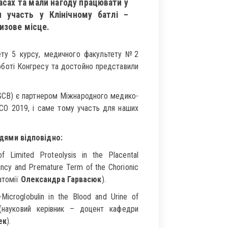
сах та мали нагоду працювати у
 участь у Клінічному батлі –
ризове місце.
ету 5 курсу, медичного факультету №2
оботі Конгресу та достойно представили
IMSCB) є партнером Міжнародного медико-
CO 2019, і саме тому участь для наших
дями відповідно:
f Limited Proteolysis in the Placental
ancy and Premature Term of the Chorionic
атомії
Олександра Гарвасюк
).
Microglobulin in the Blood and Urine of
» (науковий керівник – доцент кафедри
ек
).