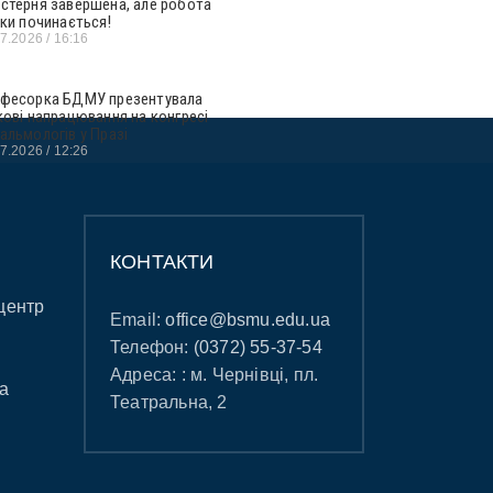
стерня завершена, але робота
ьки починається!
07.2026
16:16
фесорка БДМУ презентувала
кові напрацювання на конгресі
альмологів у Празі
07.2026
12:26
КОНТАКТИ
центр
Email:
office@bsmu.edu.ua
Телефон:
(0372) 55-37-54
Адреса: : м. Чернівці, пл.
а
Театральна, 2