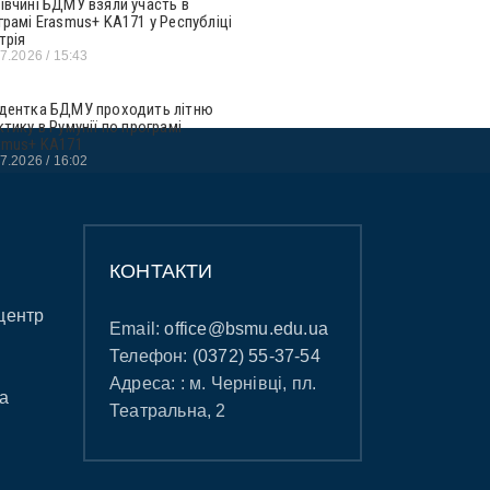
івчині БДМУ взяли участь в
грамі Erasmus+ KA171 у Республіці
трія
07.2026
15:43
дентка БДМУ проходить літню
ктику в Румунії по програмі
smus+ KA171
07.2026
16:02
КОНТАКТИ
центр
Email:
office@bsmu.edu.ua
Телефон:
(0372) 55-37-54
Адреса: : м. Чернівці, пл.
а
Театральна, 2