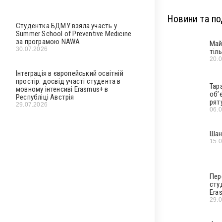
Новини та под
Студентка БДМУ взяла участь у
Summer School of Preventive Medicine
за програмою NAWA
Май
30.07.2026
тіл
20.
Інтеграція в європейський освітній
простір: досвід участі студента в
Тар
мовному інтенсиві Erasmus+ в
об’
Республіці Австрія
рят
29.07.2026
06.
Шан
15.
Пер
сту
Era
29.