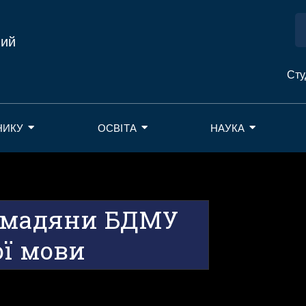
ний
Сту
НИКУ
ОСВІТА
НАУКА
ромадяни БДМУ
ої мови