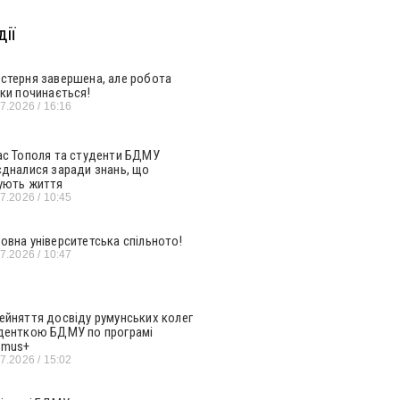
ії
стерня завершена, але робота
ьки починається!
07.2026
16:16
ас Тополя та студенти БДМУ
єдналися заради знань, що
ують життя
07.2026
10:45
овна університетська спільното!
07.2026
10:47
ейняття досвіду румунських колег
денткою БДМУ по програмі
smus+
07.2026
15:02