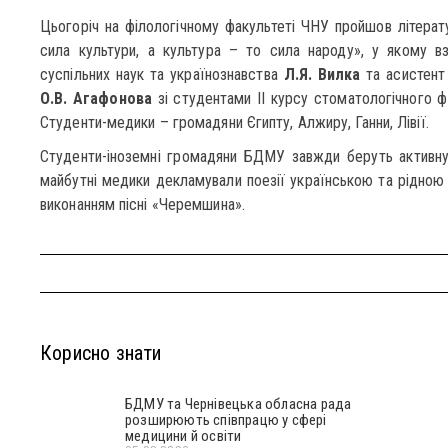
Цьогоріч на філологічному факультеті ЧНУ пройшов літерат
сила культури, а культура – то сила народу», у якому в
суспільних наук та українознавства
Л.Я. Вилка
та асистент 
О.В. Агафонова
зі студентами ІІ курсу стоматологічного 
Студенти-медики – громадяни Єгипту, Алжиру, Ганни, Лівії.
Студенти-іноземні громадяни БДМУ завжди беруть активну 
майбутні медики декламували поезії українською та рідною 
виконанням пісні «Черемшина».
Корисно знати
БДМУ та Чернівецька обласна рада
розширюють співпрацю у сфері
медицини й освіти