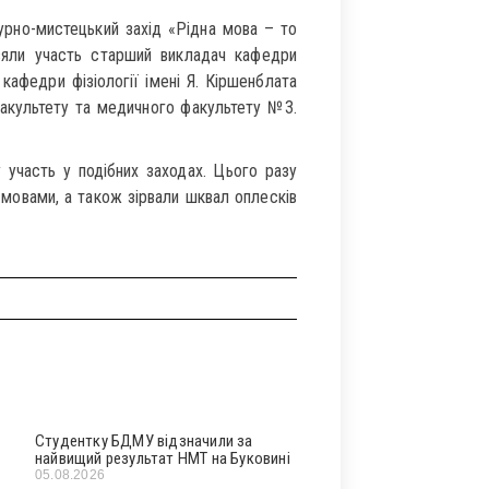
урно-мистецький захід «Рідна мова – то
зяли участь старший викладач кафедри
кафедри фізіології імені Я. Кіршенблата
факультету та медичного факультету №3.
участь у подібних заходах. Цього разу
мовами, а також зірвали шквал оплесків
Студентку БДМУ відзначили за
найвищий результат НМТ на Буковині
05.08.2026