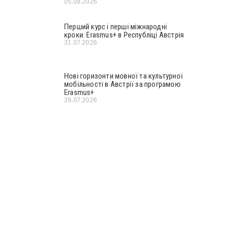
05.08.2026
Перший курс і перші міжнародні
кроки: Erasmus+ в Республіці Австрія
31.07.2026
Нові горизонти мовної та культурної
мобільності в Австрії за програмою
Erasmus+
29.07.2026