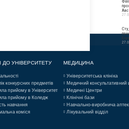
Фах
про
Авс
27.
Сту
пра
Era
27.
П ДО УНІВЕРСИТЕТУ
МЕДИЦИНА
альності
Університетська клініка
ік конкурсних предметів
Медичний консультативний 
ла прийому в Університет
Медичні Центри
ла прийому в Коледж
Клінічні бази
сть навчання
Навчально-виробнича аптек
альна коміся
Лікувальний відділ