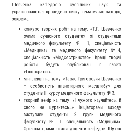
Шевченка кафедрою суспільних наук та
українознавства проведено низку тематичних заходів,
зокрема:
конкурс творчих робіт на тему: «Т.Г. Шевченко
очима сучасного студента» зі студентами
медичного факультету № 1, спеціальність
«Медицина» та медичного факультету №4,
спеціальність «Медсестринство». Кращі творчі
роботи будуть опубліковані в газеті
«Гіппократик»;
міні-лекції на тему: «Тарас Григорович Шевченко
– особистість планетарного масштабу» для
студентів ІІІ курсу медичного факультету № 3;
творчий вечір на тему: «І чужого научайтесь, й
свого не цурайтесь…» Ініціаторами заходу
виступили студенти 2 групи медичного
факультету № 1, спеціальність «Медицина».
Організаторами стали доценти кафедри
Шутак