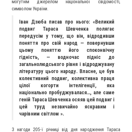
могутнім джерелом національної свідомості,
символом України.
Іван Дзюба писав про нього: «Великий
подвиг Тараса Шевченка полягає
передусім у тому, що він, відродивши
поняття про свій народ — повернувши
цьому поняттю його споконвічну
гідність, — водночас підніс до
загальнолюдського рівня і відроджувану
літературу цього народу. Власне, це був
колективний подвиг, колективна праця
цілої когорти інтелігенції, яка
національно пробуджувалася…, але саме
геній Тараса Шевченка осяяв цей подвиг і
цей труд незвичайно яскравим і
чарівним світлом ».
З нагоди 205-ї річниці від дня народження Тараса