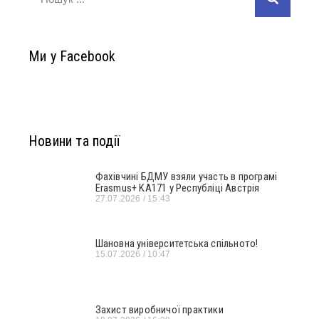
Ми у Facebook
Новини та події
Фахівчині БДМУ взяли участь в програмі
Erasmus+ KA171 у Республіці Австрія
27.07.2026
15:43
Шановна університетська спільното!
15.07.2026
10:47
Захист виробничої практики