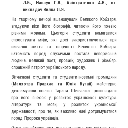
Л.Б., Навчук Г.В., Аністратенко А.В., ст.
викладач Вилка Л.Я.
На творчому вечорі вшановували Великого Кобзаря,
згадуючи віхи його біографії, читаючи його поезію
різними мовами. Цьогоріч студенти намагалися
спростувати міфи, які досі використовуються при
вивченні життя та творчості Великого Кобзаря,
натомість перед слухачами постала непересічна
людина, великий поет, прозаїк, художник і різьбяр,
справжній патріот українського народу.
Вітчизняні студенти та студенти-іноземні громадяни
(
Малхотра Прархна та Юлія Бугай)
майстерно
декламували поезію Тараса Шевченка, розповідали
про його внесок у розвиток української культури,
літератури та мови, у розвиток української
державності, про те, як важливо нині дотримуватися
порад Пророка українців.
Отож пишаймося тим, що наш народ дав світові таку