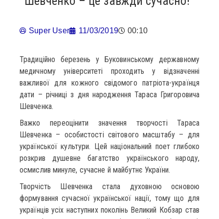
Шевченко – це завжди сучасно!
Super User
11/03/2019
00:10
Традиційно березень у Буковинському державному
медичному університеті проходить у відзначенні
важливої для кожного свідомого патріота-українця
дати – річниці з дня народження Тараса Григоровича
Шевченка.
Важко переоцінити значення творчості Тараса
Шевченка – особистості світового масштабу – для
української культури. Цей національний поет глибоко
розкрив душевне багатство українського народу,
осмислив минуле, сучасне й майбутнє України.
Творчість Шевченка стала духовною основою
формування сучасної української нації, тому що для
українців усіх наступних поколінь Великий Кобзар став