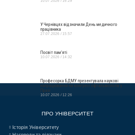
10.07.2026
16:29
У Чернівцях відзначили День медичного
працівника
27.07.2026
15:57
Посвіт пам’яті
10.07.2026
14:32
Професорка БДМУ презентувала наукові
напрацювання на конгресі офтальмологів у
Празі
10.07.2026
12:26
ПРО УНІВЕРСИТЕТ
Історія Університету
Нагороди та відзнаки