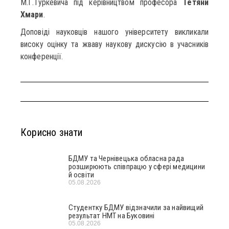
М.Г.Туркевича під керівництвом професора
Тетяни
Хмари
.
Доповіді науковців нашого університету викликали
високу оцінку та жваву наукову дискусію в учасників
конференції.
Корисно знати
БДМУ та Чернівецька обласна рада
розширюють співпрацю у сфері медицини
й освіти
05.08.2026
Студентку БДМУ відзначили за найвищий
результат НМТ на Буковині
05.08.2026