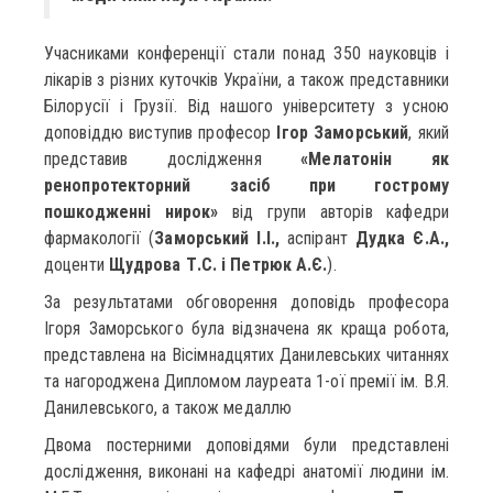
Учасниками конференції стали понад 350 науковців і
лікарів з різних куточків України, а також представники
Білорусії і Грузії. Від нашого університету з усною
доповіддю виступив професор
Ігор Заморський
, який
представив дослідження
«Мелатонін як
ренопротекторний засіб при гострому
пошкодженні нирок»
від групи авторів кафедри
фармакології (
Заморський І.І.,
аспірант
Дудка Є.А.,
доценти
Щудрова Т.С. і Петрюк А.Є.
).
За результатами обговорення доповідь професора
Ігоря Заморського була відзначена як краща робота,
представлена на Вісімнадцятих Данилевських читаннях
та нагороджена Дипломом лауреата 1-ої премії ім. В.Я.
Данилевського, а також медаллю
Двома постерними доповідями були представлені
дослідження, виконані на кафедрі анатомії людини ім.