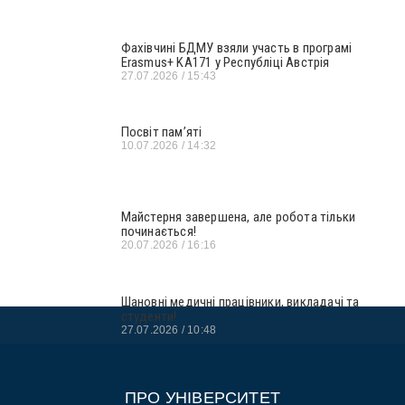
Фахівчині БДМУ взяли участь в програмі
Erasmus+ KA171 у Республіці Австрія
27.07.2026
15:43
Посвіт пам’яті
10.07.2026
14:32
Майстерня завершена, але робота тільки
починається!
20.07.2026
16:16
Шановні медичні працівники, викладачі та
студенти!
27.07.2026
10:48
ПРО УНІВЕРСИТЕТ