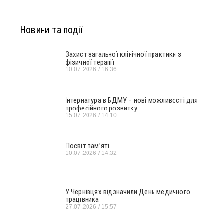
Новини та події
Захист загальної клінічної практики з
фізичної терапії
10.07.2026
16:36
Інтернатура в БДМУ – нові можливості для
професійного розвитку
15.07.2026
14:10
Посвіт пам’яті
10.07.2026
14:32
У Чернівцях відзначили День медичного
працівника
27.07.2026
15:57