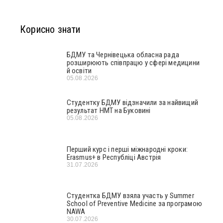
Корисно знати
БДМУ та Чернівецька обласна рада
розширюють співпрацю у сфері медицини
й освіти
05.08.2026
Студентку БДМУ відзначили за найвищий
результат НМТ на Буковині
05.08.2026
Перший курс і перші міжнародні кроки:
Erasmus+ в Республіці Австрія
31.07.2026
Студентка БДМУ взяла участь у Summer
School of Preventive Medicine за програмою
NAWA
30.07.2026