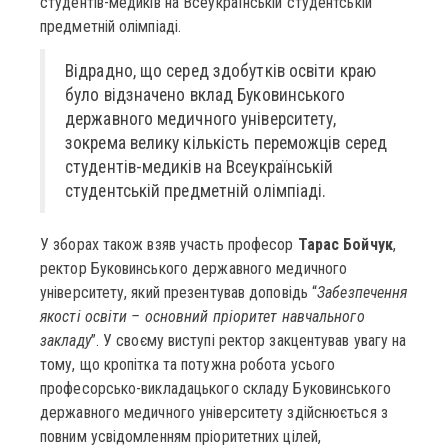
студентів-медиків на Всеукраїнській студентській
предметній олімпіаді.
Відрадно, що серед здобутків освіти краю
було відзначено вклад Буковинського
державного медичного університету,
зокрема велику кількість переможців серед
студентів-медиків на Всеукраїнській
студентській предметній олімпіаді.
У зборах також взяв участь професор
Тарас Бойчук
,
ректор Буковинського державного медичного
університету, який презентував доповідь “
Забезпечення
якості освіти – основний пріоритет навчального
закладу
”. У своєму виступі ректор закцентував увагу на
тому, що кропітка та потужна робота усього
професорсько-викладацького складу Буковинського
державного медичного університету здійснюється з
повним усвідомленням пріоритетних цілей,