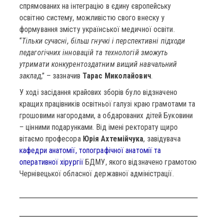
спрямованих на інтеграцію в єдину європейську
освітню систему, можливістю свого внеску у
формування змісту української медичної освіти.
“
Тільки сучасні, більш гнучкі і перспективні підходи
педагогічних інновацій та технологій зможуть
утримати конкурентоздатним вищий навчальний
заклад
,” – зазначив
Тарас Миколайович
.
У ході засідання крайових зборів було відзначено
кращих працівників освітньої галузі краю грамотами та
грошовими нагородами, а обдарованих дітей Буковини
– цінними подарунками. Від імені ректорату щиро
вітаємо професора
Юрія Ахтемійчука
, завідувача
кафедри анатомії, топографічної анатомії та
оперативної хірургії
БДМУ, якого відзначено грамотою
Чернівецької обласної державної адміністрації.