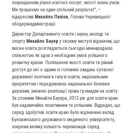
покращенням рівня освітніх послуг, якості знань учнів.
Ми працюємо на один спільний результат
”, –
підкреслив
Михайло Папієв
, Голова Чернівецької
облдержадміністрації.
Директор Департаменту освіти і науки, молоді та
спорту
Михайло Бауер
у своєму виступі відзначив, що
якісна освіта розглядається сьогодні міжнародною
спільнотою як одна з необхідних умов успішного
розвитку країни. Поліпшення якості освіти та рівний
доступ до неї є одним із головних завдань сучасної
державної політики в галузі освіти, національним
пріоритетом і передумовою національної безпеки
держави, умовою реалізації права громадян на освіту.
За словами Михайла Бауера, 2012 рік для освіти краю
був надзвичайно позитивним та успішним. Відрадно, що
серед здобутків освіти краю було відзначено вклад
Буковинського державного медичного університету,
зокрема велику кількість переможців серед