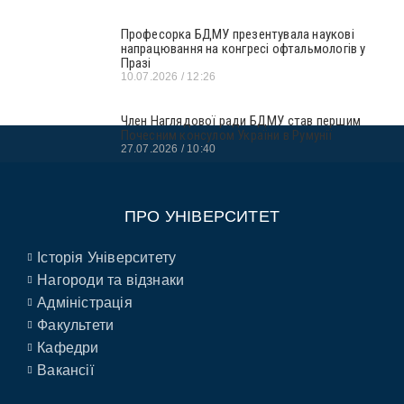
Професорка БДМУ презентувала наукові
напрацювання на конгресі офтальмологів у
Празі
10.07.2026
12:26
Член Наглядової ради БДМУ став першим
Почесним консулом України в Румунії
27.07.2026
10:40
ПРО УНІВЕРСИТЕТ
Історія Університету
Нагороди та відзнаки
Адміністрація
Факультети
Кафедри
Вакансії