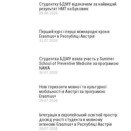
Студентку БДМУ відзначили за найвищий
результат НМТ на Буковині
05.08.2026
Перший курс і перші міжнародні кроки:
Erasmus+ в Республіці Австрія
31.07.2026
Студентка БДМУ взяла участь у Summer
School of Preventive Medicine за програмою
NAWA
30.07.2026
Нові горизонти мовної та культурної
мобільності в Австрії за програмою
Erasmus+
29.07.2026
Інтеграція в європейський освітній простір:
досвід участі студента в мовному
інтенсиві Erasmus+ в Республіці Австрія
29.07.2026