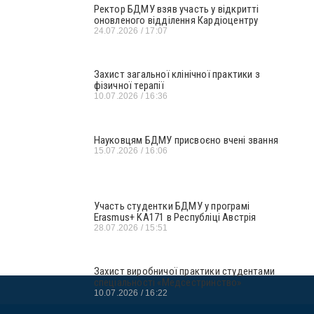
Ректор БДМУ взяв участь у відкритті
оновленого відділення Кардіоцентру
24.07.2026
17:07
Захист загальної клінічної практики з
фізичної терапії
10.07.2026
16:36
Науковцям БДМУ присвоєно вчені звання
15.07.2026
16:06
Участь студентки БДМУ у програмі
Erasmus+ KA171 в Республіці Австрія
28.07.2026
15:51
Захист виробничої практики студентами
спеціальності «Медсестринство»
10.07.2026
16:22