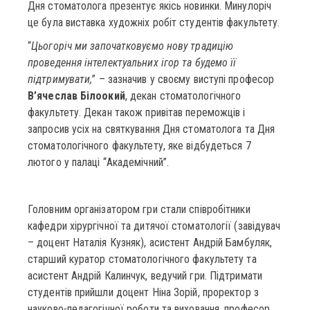
Дня стоматолога презентує якісь новинки. Минулоріч
це була виставка художніх робіт студентів факультету.
“
Цьогоріч ми започатковуємо нову традицію
проведення інтелектуальних ігор та будемо її
підтримувати,
” – зазначив у своєму виступі професор
В’ячеслав Білоокий
, декан стоматологічного
факультету. Декан також привітав переможців і
запросив усіх на святкування Дня стоматолога та Дня
стоматологічного факультету, яке відбудеться 7
лютого у палаці “Академічний”.
Головним організатором гри стали співробітники
кафедри хірургічної та дитячої стоматології (завідувач
– доцент Наталія Кузняк), асистент Андрій Бамбуляк,
старший куратор стоматологічного факультету та
асистент Андрій Калинчук, ведучий гри. Підтримати
студентів прийшли доцент Ніна Зорій, проректор з
науково-педагогічної роботи та виховання, професор