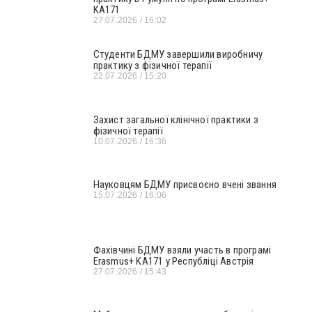
KA171
27.07.2026
16:02
Студенти БДМУ завершили виробничу
практику з фізичної терапії
22.07.2026
15:20
Захист загальної клінічної практики з
фізичної терапії
10.07.2026
16:36
Науковцям БДМУ присвоєно вчені звання
15.07.2026
16:06
Фахівчині БДМУ взяли участь в програмі
Erasmus+ KA171 у Республіці Австрія
27.07.2026
15:43