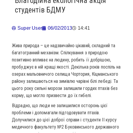
Благодійна екологічна акція
студентів БДМУ
Super User
06/02/2013
14:41
Жива природа – це надзвичайно цікавий, складний та
багатогранний механізм. Спілкування з природою
позитивно впливає на людину, робить її добрішою,
пробуджує в ній кращі якості. Декілька років поспіль на
озерах мальовничого селища Чортория, Кіцманського
району залишаються на зимівлю чарівні білі лебеді. Та
цього року сильні морози залишили гордих птахів без
корму, що могло призвести до їх гибелі.
Відрадно, що люди не залишилися осторонь цієї
проблеми і допомагали підгодовувати птахів.
Долучилися до цієї доброї справи і студенти ІІ курсу
медичного факультету №2 Буковинського державного