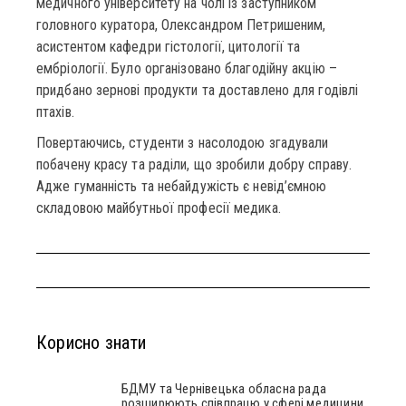
медичного університету на чолі із заступником
головного куратора, Олександром Петришеним,
асистентом кафедри гістології, цитології та
ембріології. Було організовано благодійну акцію –
придбано зернові продукти та доставлено для годівлі
птахів.
Повертаючись, студенти з насолодою згадували
побачену красу та раділи, що зробили добру справу.
Адже гуманність та небайдужість є невід’ємною
складовою майбутньої професії медика.
Корисно знати
БДМУ та Чернівецька обласна рада
розширюють співпрацю у сфері медицини