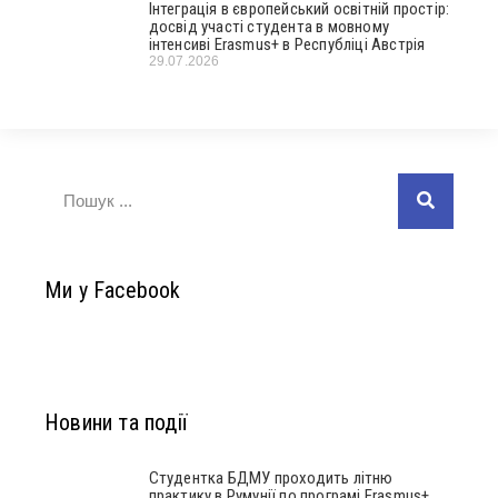
Інтеграція в європейський освітній простір:
досвід участі студента в мовному
інтенсиві Erasmus+ в Республіці Австрія
29.07.2026
Ми у Facebook
Новини та події
Студентка БДМУ проходить літню
практику в Румунії по програмі Erasmus+