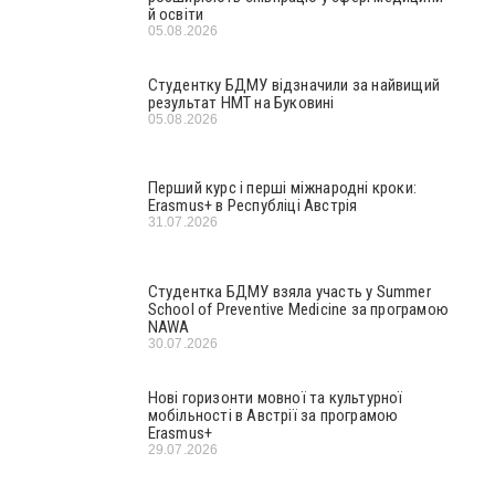
й освіти
05.08.2026
Студентку БДМУ відзначили за найвищий
результат НМТ на Буковині
05.08.2026
Перший курс і перші міжнародні кроки:
Erasmus+ в Республіці Австрія
31.07.2026
Студентка БДМУ взяла участь у Summer
School of Preventive Medicine за програмою
NAWA
30.07.2026
Нові горизонти мовної та культурної
мобільності в Австрії за програмою
Erasmus+
29.07.2026