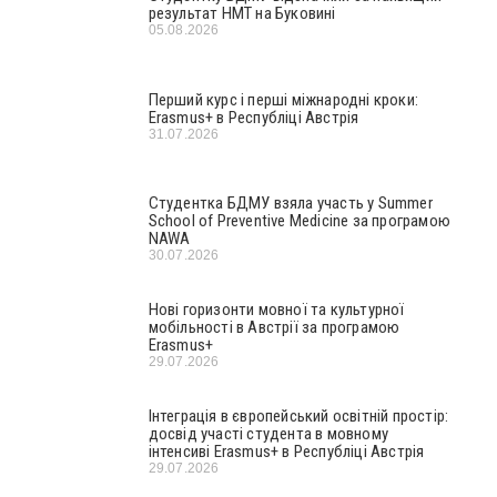
результат НМТ на Буковині
05.08.2026
Перший курс і перші міжнародні кроки:
Erasmus+ в Республіці Австрія
31.07.2026
Студентка БДМУ взяла участь у Summer
School of Preventive Medicine за програмою
NAWA
30.07.2026
Нові горизонти мовної та культурної
мобільності в Австрії за програмою
Erasmus+
29.07.2026
Інтеграція в європейський освітній простір:
досвід участі студента в мовному
інтенсиві Erasmus+ в Республіці Австрія
29.07.2026