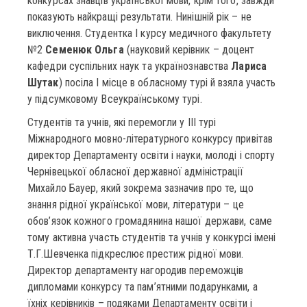
конкурсах знавців української мови, крім того, завжди
показують найкращі результати. Нинішній рік – не
виключення. Студентка І курсу медичного факультету
№2
Семенюк Ольга
(науковий керівник – доцент
кафедри суспільних наук та українознавства
Лариса
Шутак
) посіла І місце в обласному турі й взяла участь
у підсумковому Всеукраїнському турі.
Студентів та учнів, які перемогли у ІІІ турі
Міжнародного мовно-літературного конкурсу привітав
директор Департаменту освіти і науки, молоді і спорту
Чернівецької обласної державної адміністрації
Михайло Бауер, який зокрема зазначив про те, що
знання рідної української мови, літератури – це
обов’язок кожного громадянина нашої держави, саме
тому активна участь студентів та учнів у конкурсі імені
Т.Г.Шевченка підкреслює престиж рідної мови.
Директор департаменту нагородив переможців
дипломами конкурсу та пам’ятними подарунками, а
їхніх керівників – подяками Департаменту освіти і