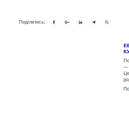
Поділитись:
Е
К
По
— 
Це
ро
По