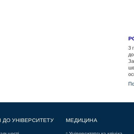
Р
3 
до
За
шв
ос
По
П ДО УНІВЕРСИТЕТУ
МЕДИЦИНА
альності
Університетська клініка