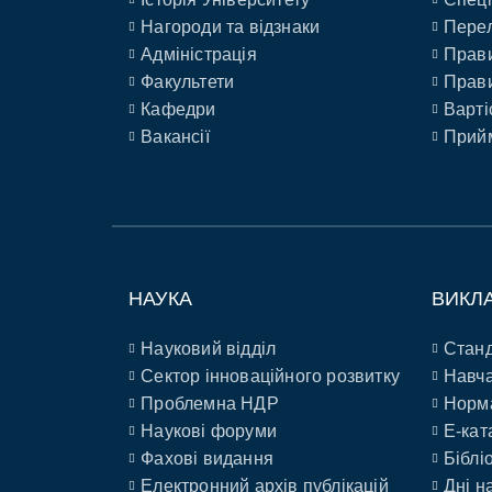
Нагороди та відзнаки
Перел
Адміністрація
Прави
Факультети
Прави
Кафедри
Варті
Вакансії
Прийм
НАУКА
ВИКЛ
Науковий відділ
Станд
Сектор інноваційного розвитку
Навча
Проблемна НДР
Норм
Наукові форуми
E-кат
Фахові видання
Біблі
Електронний архів публікацій
Дні н