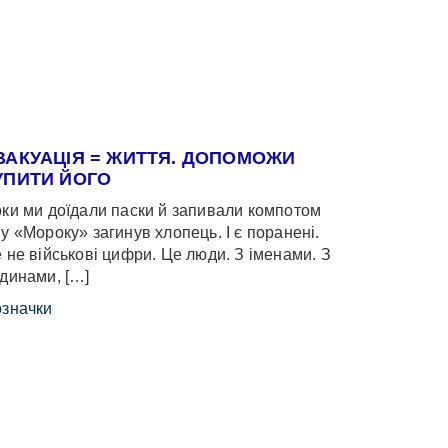
ВАКУАЦІЯ = ЖИТТЯ. ДОПОМОЖИ
УПИТИ ЙОГО
ки ми доїдали паски й запивали компотом
у «Мороку» загинув хлопець. І є поранені.
 не військові цифри. Це люди. З іменами. З
динами, […]
значки