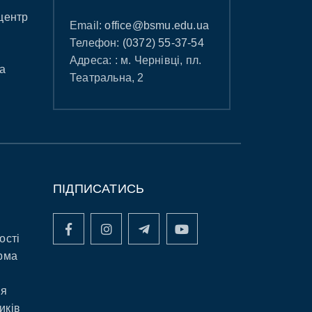
центр
Email:
office@bsmu.edu.ua
Телефон:
(0372) 55-37-54
Адреса: : м. Чернівці, пл.
а
Театральна, 2
ПІДПИСАТИСЬ
ості
рма
ня
иків