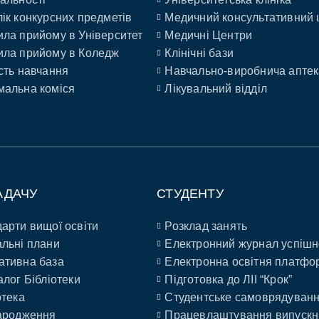
ік конкурсних предметів
Медичний консультативний 
ла прийому в Університет
Медичні Центри
ла прийому в Коледж
Клінічні бази
сть навчання
Навчально-виробнича аптек
альна коміся
Лікувальний відділ
АДАЧУ
СТУДЕНТУ
арти вищої освіти
Розклад занять
льні плани
Електронний журнал успішн
ативна база
Електронна освітня платфо
алог Бібліотеки
Підготовка до ЛІІ “Крок”
отека
Студентське самоврядуван
ародження
Працевлаштування випускн