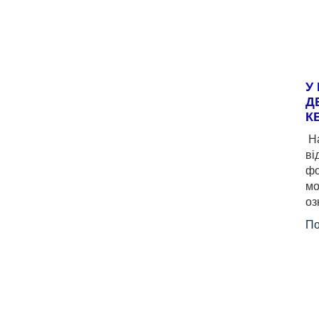
У
Д
К
На
ві
фо
мо
оз
По