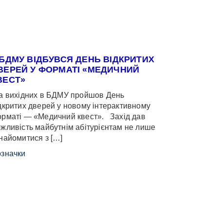
 БДМУ ВІДБУВСЯ ДЕНЬ ВІДКРИТИХ
ВЕРЕЙ У ФОРМАТІ «МЕДИЧНИЙ
ВЕСТ»
 вихідних в БДМУ пройшов День
дкритих дверей у новому інтерактивному
рматі — «Медичний квест». Захід дав
жливість майбутнім абітурієнтам не лише
найомитися з […]
значки