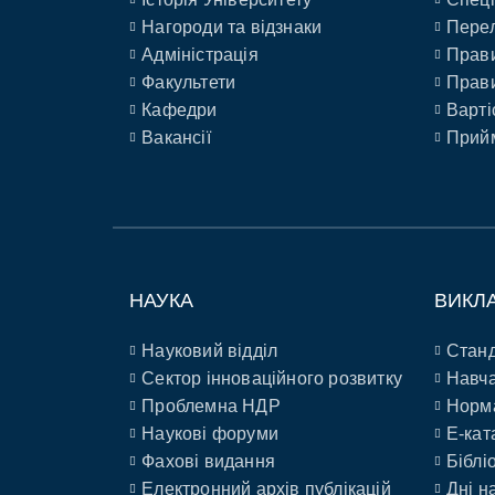
Нагороди та відзнаки
Перел
Адміністрація
Прави
Факультети
Прави
Кафедри
Варті
Вакансії
Прийм
НАУКА
ВИКЛ
Науковий відділ
Станд
Сектор інноваційного розвитку
Навча
Проблемна НДР
Норм
Наукові форуми
E-кат
Фахові видання
Біблі
Електронний архів публікацій
Дні н