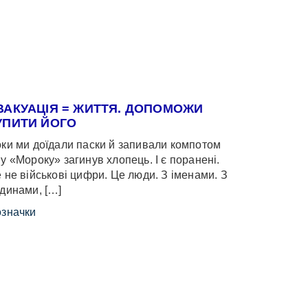
ВАКУАЦІЯ = ЖИТТЯ. ДОПОМОЖИ
УПИТИ ЙОГО
ки ми доїдали паски й запивали компотом
у «Мороку» загинув хлопець. І є поранені.
 не військові цифри. Це люди. З іменами. З
динами, […]
значки