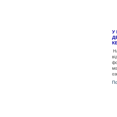
У
Д
К
На
ві
фо
мо
оз
По