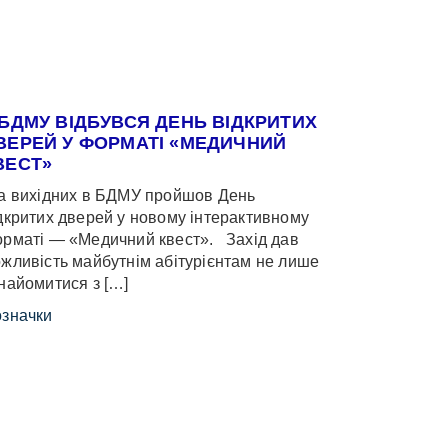
 БДМУ ВІДБУВСЯ ДЕНЬ ВІДКРИТИХ
ВЕРЕЙ У ФОРМАТІ «МЕДИЧНИЙ
ВЕСТ»
 вихідних в БДМУ пройшов День
дкритих дверей у новому інтерактивному
рматі — «Медичний квест». Захід дав
жливість майбутнім абітурієнтам не лише
найомитися з […]
значки