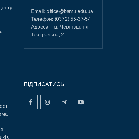
центр
Email:
office@bsmu.edu.ua
Телефон:
(0372) 55-37-54
Адреса: : м. Чернівці, пл.
а
Театральна, 2
ПІДПИСАТИСЬ
ості
рма
ня
иків