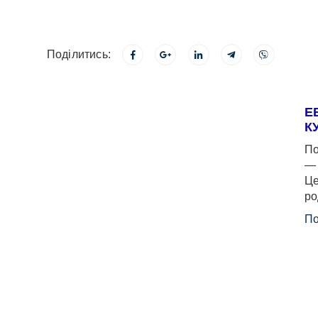
Поділитись:
Е
К
По
— 
Це
ро
По