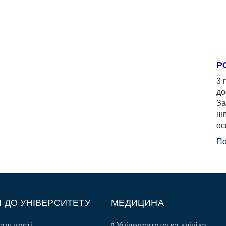
Р
3 
до
За
шв
ос
По
П ДО УНІВЕРСИТЕТУ
МЕДИЦИНА
альності
Університетська клініка