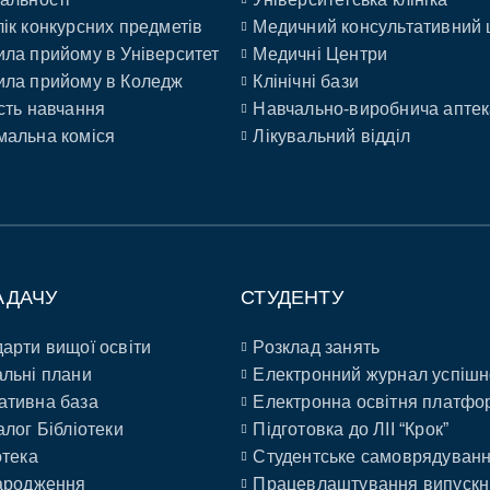
ік конкурсних предметів
Медичний консультативний 
ла прийому в Університет
Медичні Центри
ла прийому в Коледж
Клінічні бази
сть навчання
Навчально-виробнича аптек
альна коміся
Лікувальний відділ
АДАЧУ
СТУДЕНТУ
арти вищої освіти
Розклад занять
льні плани
Електронний журнал успішн
ативна база
Електронна освітня платфо
алог Бібліотеки
Підготовка до ЛІІ “Крок”
отека
Студентське самоврядуван
ародження
Працевлаштування випускн