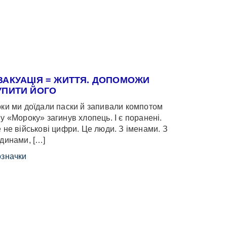
ВАКУАЦІЯ = ЖИТТЯ. ДОПОМОЖИ
УПИТИ ЙОГО
ки ми доїдали паски й запивали компотом
у «Мороку» загинув хлопець. І є поранені.
 не військові цифри. Це люди. З іменами. З
динами, […]
значки