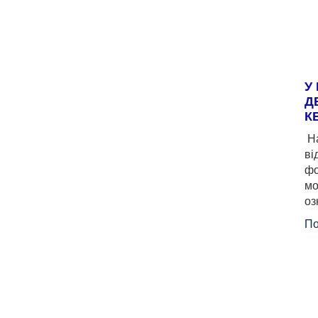
У
Д
К
На
ві
фо
мо
оз
По