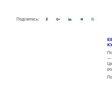
Поділитись:
Е
К
По
— 
Це
ро
По