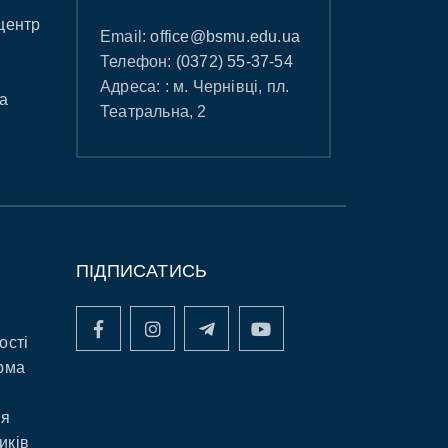
центр
Email:
office@bsmu.edu.ua
Телефон:
(0372) 55-37-54
Адреса: : м. Чернівці, пл.
а
Театральна, 2
ПІДПИСАТИСЬ
ості
рма
ня
иків