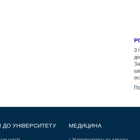
Р
3 
до
За
шв
ос
По
П ДО УНІВЕРСИТЕТУ
МЕДИЦИНА
альності
Університетська клініка