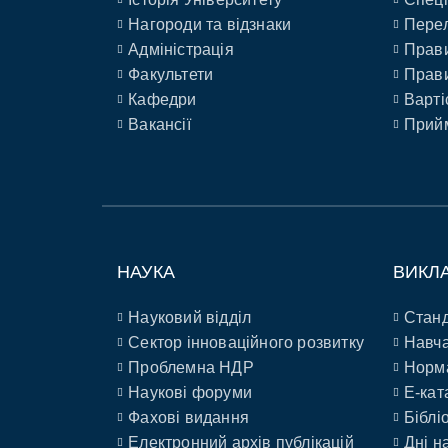
Нагороди та відзнаки
Перел
Адміністрація
Прави
Факультети
Прави
Кафедри
Варті
Вакансії
Прийм
НАУКА
ВИКЛ
Науковий відділ
Станд
Сектор інноваційного розвитку
Навча
Проблемна НДР
Норм
Наукові форуми
E-кат
Фахові видання
Біблі
Електронний архів публікацій
Дні н