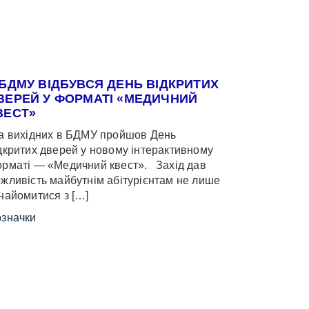
 БДМУ ВІДБУВСЯ ДЕНЬ ВІДКРИТИХ
ВЕРЕЙ У ФОРМАТІ «МЕДИЧНИЙ
ВЕСТ»
 вихідних в БДМУ пройшов День
дкритих дверей у новому інтерактивному
рматі — «Медичний квест». Захід дав
жливість майбутнім абітурієнтам не лише
найомитися з […]
значки