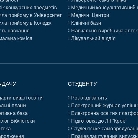
ік конкурсних предметів
Медичний консультативний 
ла прийому в Університет
Медичні Центри
ла прийому в Коледж
Клінічні бази
сть навчання
Навчально-виробнича аптек
альна коміся
Лікувальний відділ
АДАЧУ
СТУДЕНТУ
арти вищої освіти
Розклад занять
льні плани
Електронний журнал успішн
ативна база
Електронна освітня платфо
алог Бібліотеки
Підготовка до ЛІІ “Крок”
отека
Студентське самоврядуван
ародження
Працевлаштування випускн